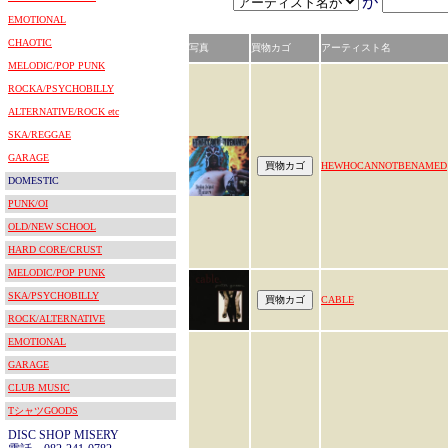
が
EMOTIONAL
CHAOTIC
写真
買物カゴ
アーティスト名
MELODIC/POP PUNK
ROCKA/PSYCHOBILLY
ALTERNATIVE/ROCK etc
SKA/REGGAE
GARAGE
HEWHOCANNOTBENAMED
DOMESTIC
PUNK/OI
OLD/NEW SCHOOL
HARD CORE/CRUST
MELODIC/POP PUNK
SKA/PSYCHOBILLY
CABLE
ROCK/ALTERNATIVE
EMOTIONAL
GARAGE
CLUB MUSIC
TシャツGOODS
DISC SHOP MISERY