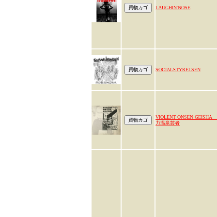
LAUGHIN'NOSE
SOCIALSTYRELSEN
VIOLENT ONSEN GEISHA
力温泉芸者