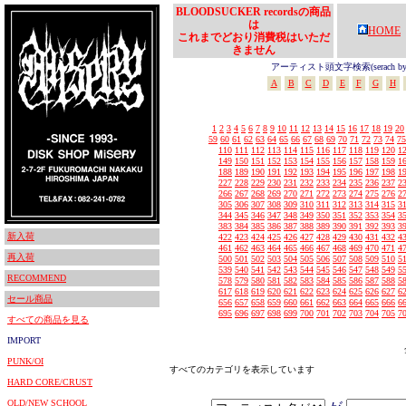
BLOODSUCKER recordsの商品
は
HOME
これまでどおり消費税はいただ
きません
アーティスト頭文字検索(serach by In
A
B
C
D
E
F
G
H
1
2
3
4
5
6
7
8
9
10
11
12
13
14
15
16
17
18
19
20
59
60
61
62
63
64
65
66
67
68
69
70
71
72
73
74
75
110
111
112
113
114
115
116
117
118
119
120
1
149
150
151
152
153
154
155
156
157
158
159
1
188
189
190
191
192
193
194
195
196
197
198
1
227
228
229
230
231
232
233
234
235
236
237
2
266
267
268
269
270
271
272
273
274
275
276
2
305
306
307
308
309
310
311
312
313
314
315
3
344
345
346
347
348
349
350
351
352
353
354
3
383
384
385
386
387
388
389
390
391
392
393
3
新入荷
422
423
424
425
426
427
428
429
430
431
432
4
461
462
463
464
465
466
467
468
469
470
471
4
再入荷
500
501
502
503
504
505
506
507
508
509
510
5
539
540
541
542
543
544
545
546
547
548
549
5
RECOMMEND
578
579
580
581
582
583
584
585
586
587
588
5
617
618
619
620
621
622
623
624
625
626
627
6
セール商品
656
657
658
659
660
661
662
663
664
665
666
6
695
696
697
698
699
700
701
702
703
704
705
7
すべての商品を見る
IMPORT
PUNK/OI
すべてのカテゴリを表示しています
HARD CORE/CRUST
OLD/NEW SCHOOL