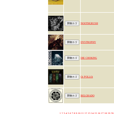
NOOTHGRUSH
DYSTROPHY
DIE CHOKING
Oi POLLOi
BELGRADO
1
2
3
4
5
6
7
8
9
10
11
12
13
14
15
16
17
18
19
20