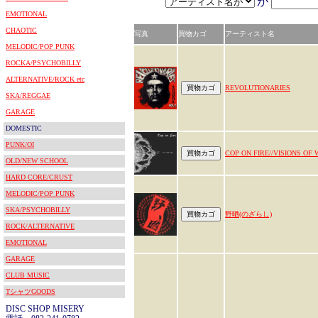
が
EMOTIONAL
CHAOTIC
写真
買物カゴ
アーティスト名
MELODIC/POP PUNK
ROCKA/PSYCHOBILLY
ALTERNATIVE/ROCK etc
REVOLUTIONARIES
SKA/REGGAE
GARAGE
DOMESTIC
PUNK/OI
COP ON FIRE//VISIONS OF
OLD/NEW SCHOOL
HARD CORE/CRUST
MELODIC/POP PUNK
SKA/PSYCHOBILLY
野晒(のざらし)
ROCK/ALTERNATIVE
EMOTIONAL
GARAGE
CLUB MUSIC
TシャツGOODS
DISC SHOP MISERY