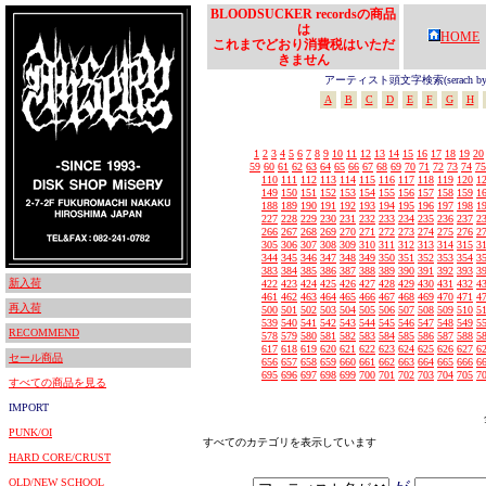
BLOODSUCKER recordsの商品
は
HOME
これまでどおり消費税はいただ
きません
アーティスト頭文字検索(serach by In
A
B
C
D
E
F
G
H
1
2
3
4
5
6
7
8
9
10
11
12
13
14
15
16
17
18
19
20
59
60
61
62
63
64
65
66
67
68
69
70
71
72
73
74
75
110
111
112
113
114
115
116
117
118
119
120
1
149
150
151
152
153
154
155
156
157
158
159
1
188
189
190
191
192
193
194
195
196
197
198
1
227
228
229
230
231
232
233
234
235
236
237
2
266
267
268
269
270
271
272
273
274
275
276
2
305
306
307
308
309
310
311
312
313
314
315
3
344
345
346
347
348
349
350
351
352
353
354
3
383
384
385
386
387
388
389
390
391
392
393
3
新入荷
422
423
424
425
426
427
428
429
430
431
432
4
461
462
463
464
465
466
467
468
469
470
471
4
再入荷
500
501
502
503
504
505
506
507
508
509
510
5
539
540
541
542
543
544
545
546
547
548
549
5
RECOMMEND
578
579
580
581
582
583
584
585
586
587
588
5
617
618
619
620
621
622
623
624
625
626
627
6
セール商品
656
657
658
659
660
661
662
663
664
665
666
6
695
696
697
698
699
700
701
702
703
704
705
7
すべての商品を見る
IMPORT
PUNK/OI
すべてのカテゴリを表示しています
HARD CORE/CRUST
OLD/NEW SCHOOL