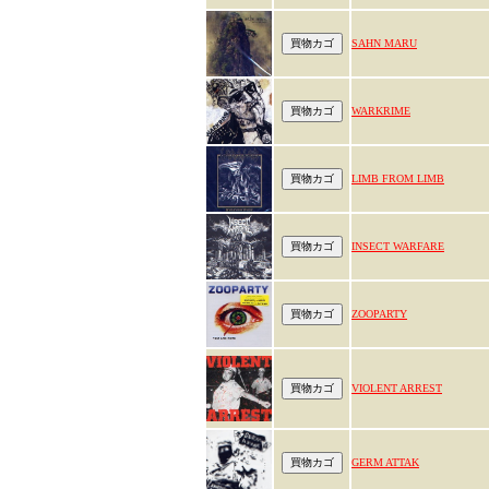
SAHN MARU
WARKRIME
LIMB FROM LIMB
INSECT WARFARE
ZOOPARTY
VIOLENT ARREST
GERM ATTAK