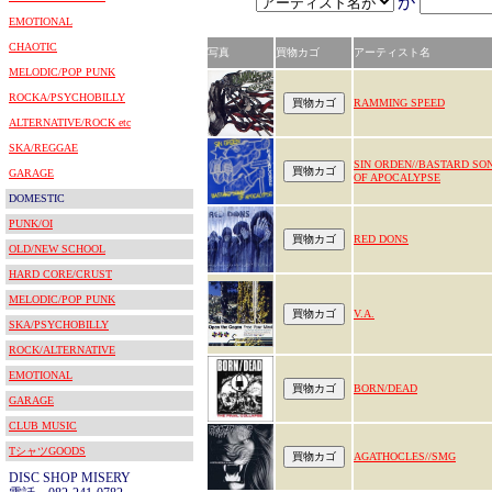
が
EMOTIONAL
CHAOTIC
写真
買物カゴ
アーティスト名
MELODIC/POP PUNK
ROCKA/PSYCHOBILLY
RAMMING SPEED
ALTERNATIVE/ROCK etc
SKA/REGGAE
SIN ORDEN//BASTARD SO
GARAGE
OF APOCALYPSE
DOMESTIC
PUNK/OI
RED DONS
OLD/NEW SCHOOL
HARD CORE/CRUST
MELODIC/POP PUNK
V.A.
SKA/PSYCHOBILLY
ROCK/ALTERNATIVE
EMOTIONAL
BORN/DEAD
GARAGE
CLUB MUSIC
TシャツGOODS
AGATHOCLES//SMG
DISC SHOP MISERY