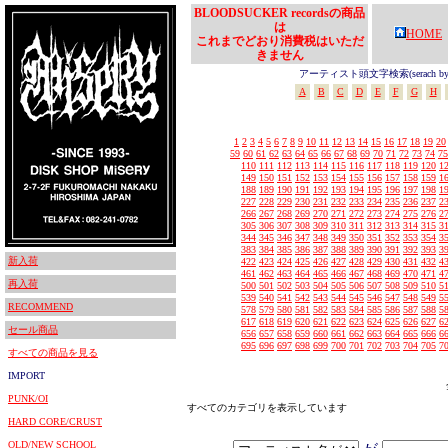
BLOODSUCKER recordsの商品
は
HOME
これまでどおり消費税はいただ
きません
アーティスト頭文字検索(serach by In
A
B
C
D
E
F
G
H
1
2
3
4
5
6
7
8
9
10
11
12
13
14
15
16
17
18
19
20
59
60
61
62
63
64
65
66
67
68
69
70
71
72
73
74
75
110
111
112
113
114
115
116
117
118
119
120
1
149
150
151
152
153
154
155
156
157
158
159
1
188
189
190
191
192
193
194
195
196
197
198
1
227
228
229
230
231
232
233
234
235
236
237
2
266
267
268
269
270
271
272
273
274
275
276
2
305
306
307
308
309
310
311
312
313
314
315
3
344
345
346
347
348
349
350
351
352
353
354
3
383
384
385
386
387
388
389
390
391
392
393
3
新入荷
422
423
424
425
426
427
428
429
430
431
432
4
461
462
463
464
465
466
467
468
469
470
471
4
再入荷
500
501
502
503
504
505
506
507
508
509
510
5
539
540
541
542
543
544
545
546
547
548
549
5
RECOMMEND
578
579
580
581
582
583
584
585
586
587
588
5
617
618
619
620
621
622
623
624
625
626
627
6
セール商品
656
657
658
659
660
661
662
663
664
665
666
6
695
696
697
698
699
700
701
702
703
704
705
7
すべての商品を見る
IMPORT
PUNK/OI
すべてのカテゴリを表示しています
HARD CORE/CRUST
OLD/NEW SCHOOL