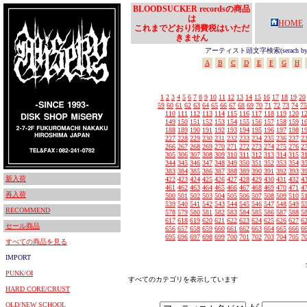
BLOODSUCKER recordsの商品
は
HOME
これまでどおり消費税はいただ
きません
アーティスト頭文字検索(serach by In
A
B
C
D
E
F
G
H
1
2
3
4
5
6
7
8
9
10
11
12
13
14
15
16
17
18
19
20
59
60
61
62
63
64
65
66
67
68
69
70
71
72
73
74
75
110
111
112
113
114
115
116
117
118
119
120
1
149
150
151
152
153
154
155
156
157
158
159
1
188
189
190
191
192
193
194
195
196
197
198
1
227
228
229
230
231
232
233
234
235
236
237
2
266
267
268
269
270
271
272
273
274
275
276
2
305
306
307
308
309
310
311
312
313
314
315
3
344
345
346
347
348
349
350
351
352
353
354
3
383
384
385
386
387
388
389
390
391
392
393
3
新入荷
422
423
424
425
426
427
428
429
430
431
432
4
461
462
463
464
465
466
467
468
469
470
471
4
再入荷
500
501
502
503
504
505
506
507
508
509
510
5
539
540
541
542
543
544
545
546
547
548
549
5
RECOMMEND
578
579
580
581
582
583
584
585
586
587
588
5
617
618
619
620
621
622
623
624
625
626
627
6
セール商品
656
657
658
659
660
661
662
663
664
665
666
6
695
696
697
698
699
700
701
702
703
704
705
7
すべての商品を見る
IMPORT
PUNK/OI
すべてのカテゴリを表示しています
HARD CORE/CRUST
OLD/NEW SCHOOL