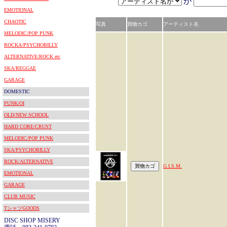
が
EMOTIONAL
CHAOTIC
写真
買物カゴ
アーティスト名
MELODIC/POP PUNK
ROCKA/PSYCHOBILLY
ALTERNATIVE/ROCK etc
SKA/REGGAE
GARAGE
DOMESTIC
PUNK/OI
OLD/NEW SCHOOL
HARD CORE/CRUST
MELODIC/POP PUNK
SKA/PSYCHOBILLY
ROCK/ALTERNATIVE
G.I.S.M.
EMOTIONAL
GARAGE
CLUB MUSIC
TシャツGOODS
DISC SHOP MISERY