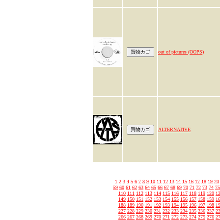
out of pictures (OOPS)
ALTERNATIVE
1
2
3
4
5
6
7
8
9
10
11
12
13
14
15
16
17
18
19
20
59
60
61
62
63
64
65
66
67
68
69
70
71
72
73
74
75
110
111
112
113
114
115
116
117
118
119
120
1
149
150
151
152
153
154
155
156
157
158
159
1
188
189
190
191
192
193
194
195
196
197
198
1
227
228
229
230
231
232
233
234
235
236
237
2
266
267
268
269
270
271
272
273
274
275
276
2