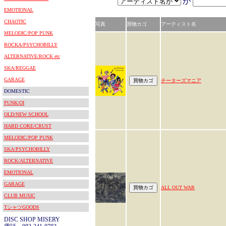
が
EMOTIONAL
CHAOTIC
写真
買物カゴ
アーティスト名
MELODIC/POP PUNK
ROCKA/PSYCHOBILLY
ALTERNATIVE/ROCK etc
SKA/REGGAE
GARAGE
チーターズマニア
DOMESTIC
PUNK/OI
OLD/NEW SCHOOL
HARD CORE/CRUST
MELODIC/POP PUNK
SKA/PSYCHOBILLY
ROCK/ALTERNATIVE
EMOTIONAL
GARAGE
ALL OUT WAR
CLUB MUSIC
TシャツGOODS
DISC SHOP MISERY