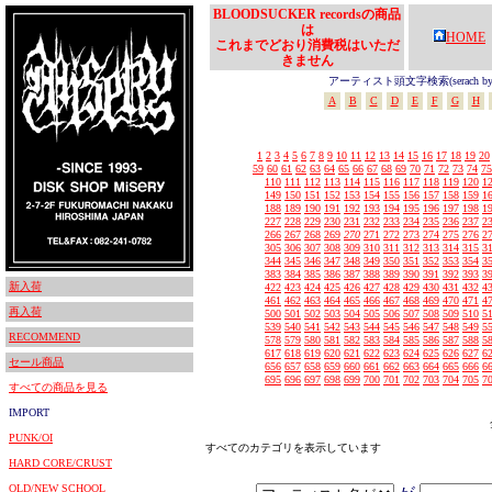
BLOODSUCKER recordsの商品
は
HOME
これまでどおり消費税はいただ
きません
アーティスト頭文字検索(serach by In
A
B
C
D
E
F
G
H
1
2
3
4
5
6
7
8
9
10
11
12
13
14
15
16
17
18
19
20
59
60
61
62
63
64
65
66
67
68
69
70
71
72
73
74
75
110
111
112
113
114
115
116
117
118
119
120
1
149
150
151
152
153
154
155
156
157
158
159
1
188
189
190
191
192
193
194
195
196
197
198
1
227
228
229
230
231
232
233
234
235
236
237
2
266
267
268
269
270
271
272
273
274
275
276
2
305
306
307
308
309
310
311
312
313
314
315
3
344
345
346
347
348
349
350
351
352
353
354
3
383
384
385
386
387
388
389
390
391
392
393
3
新入荷
422
423
424
425
426
427
428
429
430
431
432
4
461
462
463
464
465
466
467
468
469
470
471
4
再入荷
500
501
502
503
504
505
506
507
508
509
510
5
539
540
541
542
543
544
545
546
547
548
549
5
RECOMMEND
578
579
580
581
582
583
584
585
586
587
588
5
617
618
619
620
621
622
623
624
625
626
627
6
セール商品
656
657
658
659
660
661
662
663
664
665
666
6
695
696
697
698
699
700
701
702
703
704
705
7
すべての商品を見る
IMPORT
PUNK/OI
すべてのカテゴリを表示しています
HARD CORE/CRUST
OLD/NEW SCHOOL