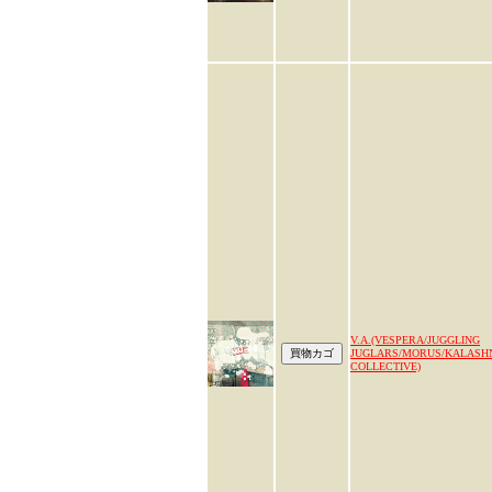
V.A.(VESPERA/JUGGLING
JUGLARS/MORUS/KALASH
COLLECTIVE)