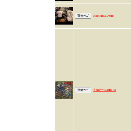
Hiroshima Denim
九狼吽//KOHU-63