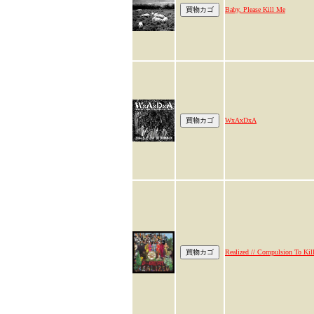
Baby, Please Kill Me
WxAxDxA
Realized // Compulsion To Kil