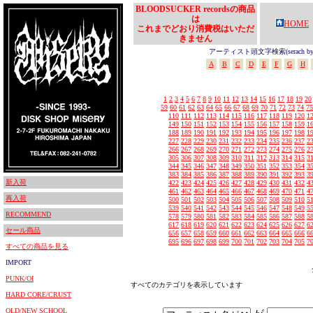
BLOODSUCKER recordsの商品
は
HOME
これまでどおり消費税はいただ
きません
アーティスト頭文字検索(serach by In
A
B
C
D
E
F
G
H
1
2
3
4
5
6
7
8
9
10
11
12
13
14
15
16
17
18
19
20
59
60
61
62
63
64
65
66
67
68
69
70
71
72
73
74
75
110
111
112
113
114
115
116
117
118
119
120
1
149
150
151
152
153
154
155
156
157
158
159
1
188
189
190
191
192
193
194
195
196
197
198
1
227
228
229
230
231
232
233
234
235
236
237
2
266
267
268
269
270
271
272
273
274
275
276
2
305
306
307
308
309
310
311
312
313
314
315
3
344
345
346
347
348
349
350
351
352
353
354
3
383
384
385
386
387
388
389
390
391
392
393
3
新入荷
422
423
424
425
426
427
428
429
430
431
432
4
461
462
463
464
465
466
467
468
469
470
471
4
再入荷
500
501
502
503
504
505
506
507
508
509
510
5
539
540
541
542
543
544
545
546
547
548
549
5
RECOMMEND
578
579
580
581
582
583
584
585
586
587
588
5
617
618
619
620
621
622
623
624
625
626
627
6
セール商品
656
657
658
659
660
661
662
663
664
665
666
6
695
696
697
698
699
700
701
702
703
704
705
7
すべての商品を見る
IMPORT
PUNK/OI
すべてのカテゴリを表示しています
HARD CORE/CRUST
OLD/NEW SCHOOL