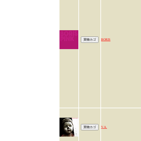
BORIS
V.A.