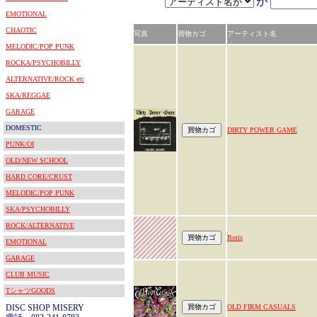
が
EMOTIONAL
CHAOTIC
写真
買物カゴ
アーティスト名
MELODIC/POP PUNK
ROCKA/PSYCHOBILLY
ALTERNATIVE/ROCK etc
SKA/REGGAE
GARAGE
DOMESTIC
DIRTY POWER GAME
PUNK/OI
OLD/NEW SCHOOL
HARD CORE/CRUST
MELODIC/POP PUNK
SKA/PSYCHOBILLY
ROCK/ALTERNATIVE
Boris
EMOTIONAL
GARAGE
CLUB MUSIC
TシャツGOODS
DISC SHOP MISERY
OLD FIRM CASUALS