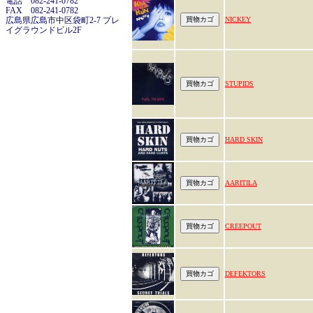
電話 082-241-0782
FAX 082-241-0782
広島県広島市中区袋町2-7 プレ
NICKEY
イグラウンドビル2F
STUPIDS
HARD SKIN
AARITILA
CREEPOUT
DEFEKTORS