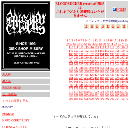
BLOODSUCKER recordsの商品
は
HOME
これまでどおり消費税はいただ
きません
アーティスト頭文字検索(serach by In
A
B
C
D
E
F
G
H
1
2
3
4
5
6
7
8
9
10
11
12
13
14
15
16
17
18
19
20
59
60
61
62
63
64
65
66
67
68
69
70
71
72
73
74
75
110
111
112
113
114
115
116
117
118
119
120
1
149
150
151
152
153
154
155
156
157
158
159
1
188
189
190
191
192
193
194
195
196
197
198
1
227
228
229
230
231
232
233
234
235
236
237
2
266
267
268
269
270
271
272
273
274
275
276
2
305
306
307
308
309
310
311
312
313
314
315
3
344
345
346
347
348
349
350
351
352
353
354
3
383
384
385
386
387
388
389
390
391
392
393
3
新入荷
422
423
424
425
426
427
428
429
430
431
432
4
461
462
463
464
465
466
467
468
469
470
471
4
再入荷
500
501
502
503
504
505
506
507
508
509
510
5
539
540
541
542
543
544
545
546
547
548
549
5
RECOMMEND
578
579
580
581
582
583
584
585
586
587
588
5
617
618
619
620
621
622
623
624
625
626
627
6
セール商品
656
657
658
659
660
661
662
663
664
665
666
6
695
696
697
698
699
700
701
702
703
704
705
7
すべての商品を見る
IMPORT
PUNK/OI
すべてのカテゴリを表示しています
HARD CORE/CRUST
OLD/NEW SCHOOL