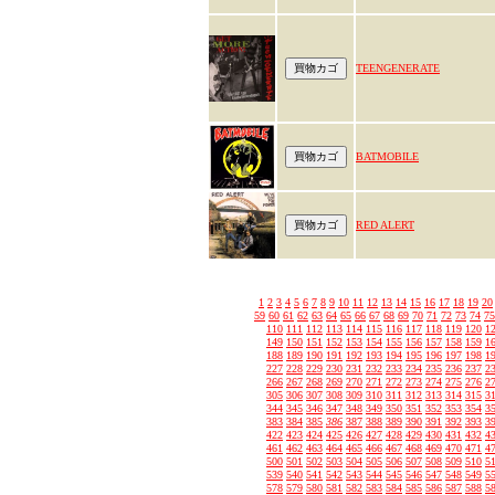
TEENGENERATE
BATMOBILE
RED ALERT
1
2
3
4
5
6
7
8
9
10
11
12
13
14
15
16
17
18
19
20
59
60
61
62
63
64
65
66
67
68
69
70
71
72
73
74
75
110
111
112
113
114
115
116
117
118
119
120
1
149
150
151
152
153
154
155
156
157
158
159
1
188
189
190
191
192
193
194
195
196
197
198
1
227
228
229
230
231
232
233
234
235
236
237
2
266
267
268
269
270
271
272
273
274
275
276
2
305
306
307
308
309
310
311
312
313
314
315
3
344
345
346
347
348
349
350
351
352
353
354
3
383
384
385
386
387
388
389
390
391
392
393
3
422
423
424
425
426
427
428
429
430
431
432
4
461
462
463
464
465
466
467
468
469
470
471
4
500
501
502
503
504
505
506
507
508
509
510
5
539
540
541
542
543
544
545
546
547
548
549
5
578
579
580
581
582
583
584
585
586
587
588
5