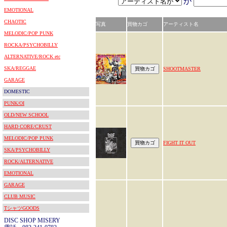
が
EMOTIONAL
CHAOTIC
写真
買物カゴ
アーティスト名
MELODIC/POP PUNK
ROCKA/PSYCHOBILLY
ALTERNATIVE/ROCK etc
SKA/REGGAE
SHOOTMASTER
GARAGE
DOMESTIC
PUNK/OI
OLD/NEW SCHOOL
HARD CORE/CRUST
MELODIC/POP PUNK
FIGHT IT OUT
SKA/PSYCHOBILLY
ROCK/ALTERNATIVE
EMOTIONAL
GARAGE
CLUB MUSIC
TシャツGOODS
DISC SHOP MISERY