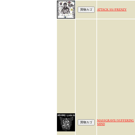
ATTACK SS//FRENZY
MASSGRAVE//SUFFERING
MIND