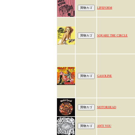
LIFEFORM
SQUARE THE CIRCLE
GASOLINE
MOTORHEAD
ANTI YOU