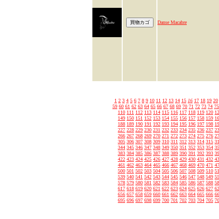
Danse Macabre
1
2
3
4
5
6
7
8
9
10
11
12
13
14
15
16
17
18
19
20
59
60
61
62
63
64
65
66
67
68
69
70
71
72
73
74
75
110
111
112
113
114
115
116
117
118
119
120
1
149
150
151
152
153
154
155
156
157
158
159
1
188
189
190
191
192
193
194
195
196
197
198
1
227
228
229
230
231
232
233
234
235
236
237
2
266
267
268
269
270
271
272
273
274
275
276
2
305
306
307
308
309
310
311
312
313
314
315
3
344
345
346
347
348
349
350
351
352
353
354
3
383
384
385
386
387
388
389
390
391
392
393
3
422
423
424
425
426
427
428
429
430
431
432
4
461
462
463
464
465
466
467
468
469
470
471
4
500
501
502
503
504
505
506
507
508
509
510
5
539
540
541
542
543
544
545
546
547
548
549
5
578
579
580
581
582
583
584
585
586
587
588
5
617
618
619
620
621
622
623
624
625
626
627
6
656
657
658
659
660
661
662
663
664
665
666
6
695
696
697
698
699
700
701
702
703
704
705
7