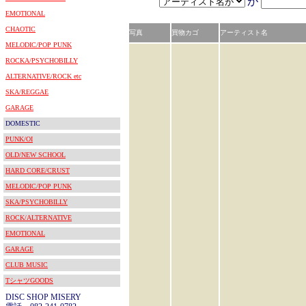
が
EMOTIONAL
CHAOTIC
写真
買物カゴ
アーティスト名
MELODIC/POP PUNK
ROCKA/PSYCHOBILLY
ALTERNATIVE/ROCK etc
SKA/REGGAE
GARAGE
DOMESTIC
PUNK/OI
OLD/NEW SCHOOL
HARD CORE/CRUST
MELODIC/POP PUNK
SKA/PSYCHOBILLY
ROCK/ALTERNATIVE
EMOTIONAL
GARAGE
CLUB MUSIC
TシャツGOODS
DISC SHOP MISERY