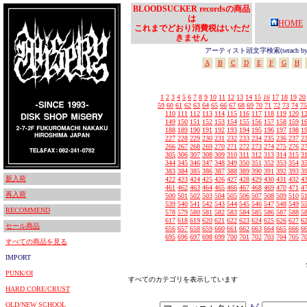
BLOODSUCKER recordsの商品
は
HOME
これまでどおり消費税はいただ
きません
アーティスト頭文字検索(serach by In
A
B
C
D
E
F
G
H
1
2
3
4
5
6
7
8
9
10
11
12
13
14
15
16
17
18
19
20
59
60
61
62
63
64
65
66
67
68
69
70
71
72
73
74
75
110
111
112
113
114
115
116
117
118
119
120
1
149
150
151
152
153
154
155
156
157
158
159
1
188
189
190
191
192
193
194
195
196
197
198
1
227
228
229
230
231
232
233
234
235
236
237
2
266
267
268
269
270
271
272
273
274
275
276
2
305
306
307
308
309
310
311
312
313
314
315
3
344
345
346
347
348
349
350
351
352
353
354
3
383
384
385
386
387
388
389
390
391
392
393
3
新入荷
422
423
424
425
426
427
428
429
430
431
432
4
461
462
463
464
465
466
467
468
469
470
471
4
再入荷
500
501
502
503
504
505
506
507
508
509
510
5
539
540
541
542
543
544
545
546
547
548
549
5
RECOMMEND
578
579
580
581
582
583
584
585
586
587
588
5
617
618
619
620
621
622
623
624
625
626
627
6
セール商品
656
657
658
659
660
661
662
663
664
665
666
6
695
696
697
698
699
700
701
702
703
704
705
7
すべての商品を見る
IMPORT
PUNK/OI
すべてのカテゴリを表示しています
HARD CORE/CRUST
OLD/NEW SCHOOL