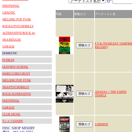
が
EMOTIONAL
CHAOTIC
写真
買物カゴ
アーティスト名
MELODIC/POP PUNK
ROCKA/PSYCHOBILLY
ALTERNATIVE/ROCK etc
SKA/REGGAE
F.V.K.(FEARLESS VAMPIE
GARAGE
KILLERS)
DOMESTIC
PUNK/OI
OLD/NEW SCHOOL
HARD CORE/CRUST
MELODIC/POP PUNK
SKA/PSYCHOBILLY
ANANAS // THE EARTH
ROCK/ALTERNATIVE
TEMPLE
EMOTIONAL
GARAGE
CLUB MUSIC
TシャツGOODS
LORIMOP
DISC SHOP MISERY