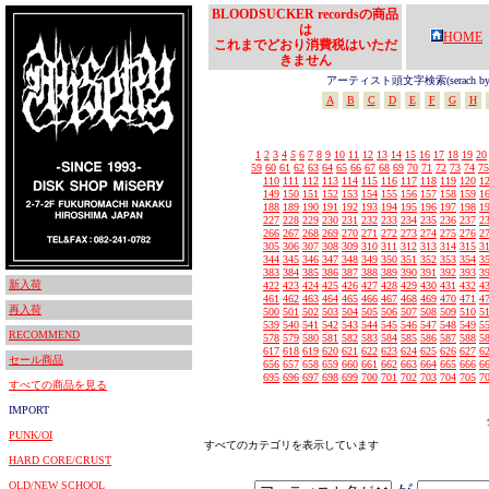
BLOODSUCKER recordsの商品
は
HOME
これまでどおり消費税はいただ
きません
アーティスト頭文字検索(serach by In
A
B
C
D
E
F
G
H
1
2
3
4
5
6
7
8
9
10
11
12
13
14
15
16
17
18
19
20
59
60
61
62
63
64
65
66
67
68
69
70
71
72
73
74
75
110
111
112
113
114
115
116
117
118
119
120
1
149
150
151
152
153
154
155
156
157
158
159
1
188
189
190
191
192
193
194
195
196
197
198
1
227
228
229
230
231
232
233
234
235
236
237
2
266
267
268
269
270
271
272
273
274
275
276
2
305
306
307
308
309
310
311
312
313
314
315
3
344
345
346
347
348
349
350
351
352
353
354
3
383
384
385
386
387
388
389
390
391
392
393
3
新入荷
422
423
424
425
426
427
428
429
430
431
432
4
461
462
463
464
465
466
467
468
469
470
471
4
再入荷
500
501
502
503
504
505
506
507
508
509
510
5
539
540
541
542
543
544
545
546
547
548
549
5
RECOMMEND
578
579
580
581
582
583
584
585
586
587
588
5
617
618
619
620
621
622
623
624
625
626
627
6
セール商品
656
657
658
659
660
661
662
663
664
665
666
6
695
696
697
698
699
700
701
702
703
704
705
7
すべての商品を見る
IMPORT
PUNK/OI
すべてのカテゴリを表示しています
HARD CORE/CRUST
OLD/NEW SCHOOL