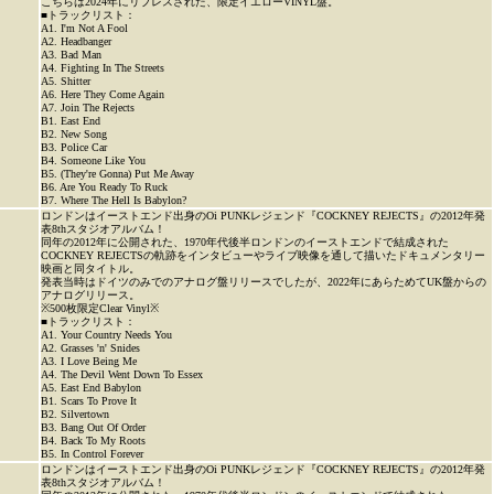
こちらは2024年にリプレスされた、限定イエローVINYL盤。
■トラックリスト：
A1. I'm Not A Fool
A2. Headbanger
A3. Bad Man
A4. Fighting In The Streets
A5. Shitter
A6. Here They Come Again
A7. Join The Rejects
B1. East End
B2. New Song
B3. Police Car
B4. Someone Like You
B5. (They're Gonna) Put Me Away
B6. Are You Ready To Ruck
B7. Where The Hell Is Babylon?
ロンドンはイーストエンド出身のOi PUNKレジェンド『COCKNEY REJECTS』の2012年発
表8thスタジオアルバム！
同年の2012年に公開された、1970年代後半ロンドンのイーストエンドで結成された
COCKNEY REJECTSの軌跡をインタビューやライブ映像を通して描いたドキュメンタリー
映画と同タイトル。
発表当時はドイツのみでのアナログ盤リリースでしたが、2022年にあらためてUK盤からの
アナログリリース。
※500枚限定Clear Vinyl※
■トラックリスト：
A1. Your Country Needs You
A2. Grasses 'n' Snides
A3. I Love Being Me
A4. The Devil Went Down To Essex
A5. East End Babylon
B1. Scars To Prove It
B2. Silvertown
B3. Bang Out Of Order
B4. Back To My Roots
B5. In Control Forever
ロンドンはイーストエンド出身のOi PUNKレジェンド『COCKNEY REJECTS』の2012年発
表8thスタジオアルバム！