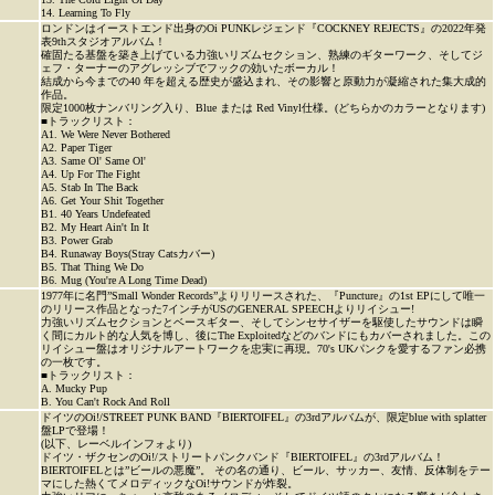
14. Learning To Fly
ロンドンはイーストエンド出身のOi PUNKレジェンド『COCKNEY REJECTS』の2022年発
表9thスタジオアルバム！
確固たる基盤を築き上げている力強いリズムセクション、熟練のギターワーク、そしてジ
ェフ・ターナーのアグレッシブでフックの効いたボーカル！
結成から今までの40 年を超える歴史が盛込まれ、その影響と原動力が凝縮された集大成的
作品。
限定1000枚ナンバリング入り、Blue または Red Vinyl仕様。(どちらかのカラーとなります)
■トラックリスト：
A1. We Were Never Bothered
A2. Paper Tiger
A3. Same Ol' Same Ol'
A4. Up For The Fight
A5. Stab In The Back
A6. Get Your Shit Together
B1. 40 Years Undefeated
B2. My Heart Ain't In It
B3. Power Grab
B4. Runaway Boys(Stray Catsカバー)
B5. That Thing We Do
B6. Mug (You're A Long Time Dead)
1977年に名門”Small Wonder Records”よりリリースされた、『Puncture』の1st EPにして唯一
のリリース作品となった7インチがUSのGENERAL SPEECHよりリイシュー!
力強いリズムセクションとベースギター、そしてシンセサイザーを駆使したサウンドは瞬
く間にカルト的な人気を博し、後にThe Exploitedなどのバンドにもカバーされました。この
リイシュー盤はオリジナルアートワークを忠実に再現。70's UKパンクを愛するファン必携
の一枚です。
■トラックリスト：
A. Mucky Pup
B. You Can't Rock And Roll
ドイツのOi!/STREET PUNK BAND『BIERTOIFEL』の3rdアルバムが、限定blue with splatter
盤LPで登場！
(以下、レーベルインフォより)
ドイツ・ザクセンのOi!/ストリートパンクバンド『BIERTOIFEL』の3rdアルバム！
BIERTOIFELとは”ビールの悪魔”。 その名の通り、ビール、サッカー、友情、反体制をテー
マにした熱くてメロディックなOi!サウンドが炸裂。