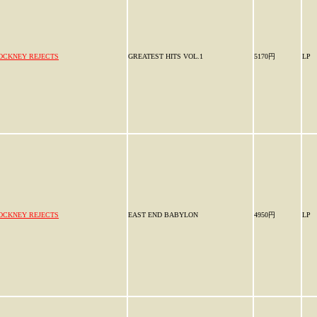
OCKNEY REJECTS
GREATEST HITS VOL.1
5170円
LP
OCKNEY REJECTS
EAST END BABYLON
4950円
LP