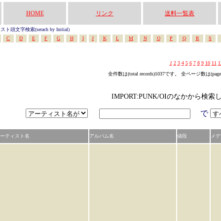
HOME
リンク
送料一覧表
頭文字検索(serach by Initial)
C
D
E
F
G
H
I
J
K
L
M
N
O
P
Q
R
S
1
2
3
4
5
6
7
8
9
10
11
1
全件数は(total records)1037です。 全ページ数は(pag
IMPORT:PUNK/OIのなかから検索
で
ーティスト名
アルバム名
値段
メデ