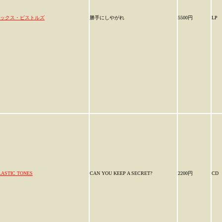
ックス・ピストルズ
勝手にしやがれ
5500円
LP
LASTIC TONES
CAN YOU KEEP A SECRET?
2200円
CD