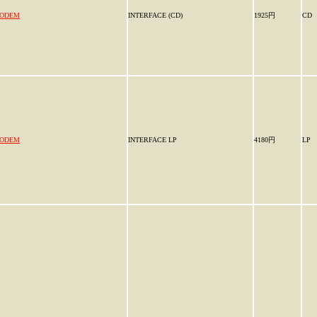
ODEM
INTERFACE (CD)
1925円
CD
ODEM
INTERFACE LP
4180円
LP