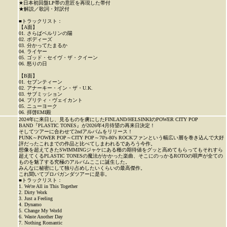
★日本初回盤LP帯の意匠を再現した帯付
★解説／歌詞・対訳付
■トラックリスト：
【A面】
01. さらばベルリンの陽
02. ボディーズ
03. 分かってたまるか
04. ライヤー
05. ゴッド・セイヴ・ザ・クイーン
06. 怒りの日
【B面】
01. セブンティーン
02. アナーキー・イン・ザ・U.K.
03. サブミッション
04. プリティ・ヴェイカント
05. ニューヨーク
06. 拝啓EMI殿
2024年に来日し、見るものを虜にしたFINLAND/HELSINKIのPOWER CITY POP
BAND『PLASTIC TONES』が2026年4月待望の再来日決定！
そしてツアーに合わせて2ndアルバムをリリース！
PUNK～POWER POP～CITY POP～70's-80's ROCKファンという幅広い層を巻き込んで大好
評だったこれまでの作品と比べてしまわれるであろう今作。
想像を超えてきたSWIMMINGジャケにある種の期待値をグッと高めてもらってもそれすら
超えてくるPLASTIC TONESの魔法がかかった楽曲、そこにのっかるROTOの唄声が全ての
ものを魅了する究極のアルバムここに誕生した。
みんなに秘密にして独り占めしたいくらいの最高傑作。
これ聞いてプロパガンダツアーに是非。
■トラックリスト：
1. We're All in This Together
2. Dirty Work
3. Just a Feeling
4. Dynamo
5. Change My World
6. Waste Another Day
7. Nothing Romantic