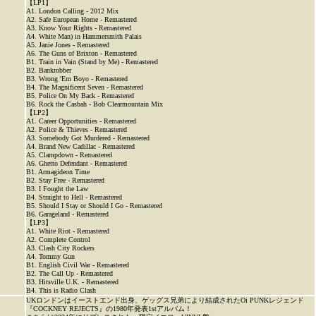
【LP1】
A1. London Calling - 2012 Mix
A2. Safe European Home - Remastered
A3. Know Your Rights - Remastered
A4. White Man) in Hammersmith Palais
A5. Janie Jones - Remastered
A6. The Guns of Brixton - Remastered
B1. Train in Vain (Stand by Me) - Remastered
B2. Bankrobber
B3. Wrong 'Em Boyo - Remastered
B4. The Magnificent Seven - Remastered
B5. Police On My Back - Remastered
B6. Rock the Casbah - Bob Clearmountain Mix
【LP2】
A1. Career Opportunities - Remastered
A2. Police & Thieves - Remastered
A3. Somebody Got Murdered - Remastered
A4. Brand New Cadillac - Remastered
A5. Clampdown - Remastered
A6. Ghetto Defendant - Remastered
B1. Armagideon Time
B2. Stay Free - Remastered
B3. I Fought the Law
B4. Straight to Hell - Remastered
B5. Should I Stay or Should I Go - Remastered
B6. Garageland - Remastered
【LP3】
A1. White Riot - Remastered
A2. Complete Control
A3. Clash City Rockers
A4. Tommy Gun
B1. English Civil War - Remastered
B2. The Call Up - Remastered
B3. Hitsville U.K. - Remastered
B4. This is Radio Clash
UKロンドンはイーストエンド出身、ゲッグス兄弟により結成されたOi PUNKレジェンド
『COCKNEY REJECTS』の1980年発表1stアルバム！