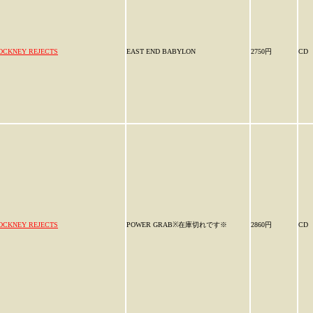
OCKNEY REJECTS
EAST END BABYLON
2750円
CD
OCKNEY REJECTS
POWER GRAB※在庫切れです※
2860円
CD