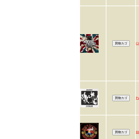
C
Pu
B