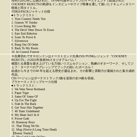
同年の2012年に公開された、1970年代後半ロンドンのイーストエンドで結成された
COCKNEY REJECTSの軌跡をインタビューやライブ映像を通して描いたドキュメンタリー
映画と同タイトル。
※DIGI-PACKジャケット仕様
■トラックリスト：
1. Your Country Needs You
2. Grasses 'N' Snides
3. I Love Being Me
4. The Devil Went Down To Essex
5. East End Babylon
6. Scars To Prove It
7. Silvertown
8. Bang Out Of Order
9. Back To My Roots
10. In Control Forever
※在庫切れです※ロンドンはイーストエンド出身のOi PUNKレジェンド『COCKNEY
REJECTS』の2022年発表9thスタジオアルバム！
確固たる基盤を築き上げている力強いリズムセクション、熟練のギターワーク、そしてジ
ェフ・ターナーのアグレッシブでフックの効いたボーカル！
結成から今までの40 年を超える歴史が盛込まれ、その影響と原動力が凝縮された集大成的
作品。
CDバージョンはボーナストラック2曲を追加の全14曲を収録。
プラケース＋スリップケース仕様
■トラックリスト：
1. We Were Never Bothered
2. Paper Tiger
3. Same Ol' Same Ol'
4. Up For The Fight
5. Stab In The Back
6. Get Your Shit Together
7. 40 Years Undefeated
8. My Heart Ain't In It
9. Power Grab
10. Runaway Boys
11. That Thing We Do
12. Mug (You're A Long Time Dead)
【Bonus Tracks】
13. The Cold Light Of Day