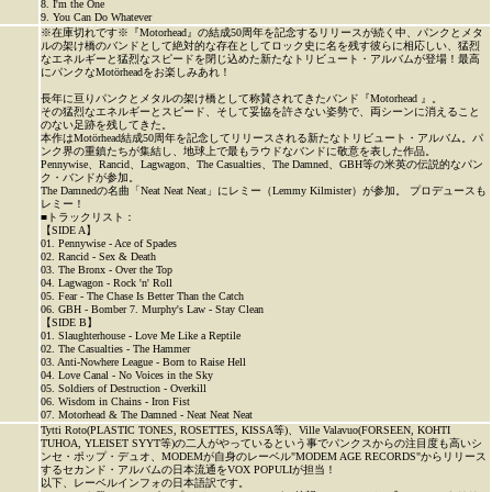
8. I'm the One
9. You Can Do Whatever
※在庫切れです※『Motorhead』の結成50周年を記念するリリースが続く中、パンクとメタ
ルの架け橋のバンドとして絶対的な存在としてロック史に名を残す彼らに相応しい、猛烈
なエネルギーと猛烈なスピードを閉じ込めた新たなトリビュート・アルバムが登場！最高
にパンクなMotörheadをお楽しみあれ！
長年に亘りパンクとメタルの架け橋として称賛されてきたバンド『Motorhead 』。
その猛烈なエネルギーとスピード、そして妥協を許さない姿勢で、両シーンに消えること
のない足跡を残してきた。
本作はMotörhead結成50周年を記念してリリースされる新たなトリビュート・アルバム。パ
ンク界の重鎮たちが集結し、地球上で最もラウドなバンドに敬意を表した作品。
Pennywise、Rancid、Lagwagon、The Casualties、The Damned、GBH等の米英の伝説的なパン
ク・バンドが参加。
The Damnedの名曲「Neat Neat Neat」にレミー（Lemmy Kilmister）が参加。 プロデュースも
レミー！
■トラックリスト：
【SIDE A】
01. Pennywise - Ace of Spades
02. Rancid - Sex & Death
03. The Bronx - Over the Top
04. Lagwagon - Rock 'n' Roll
05. Fear - The Chase Is Better Than the Catch
06. GBH - Bomber 7. Murphy's Law - Stay Clean
【SIDE B】
01. Slaughterhouse - Love Me Like a Reptile
02. The Casualties - The Hammer
03. Anti-Nowhere League - Born to Raise Hell
04. Love Canal - No Voices in the Sky
05. Soldiers of Destruction - Overkill
06. Wisdom in Chains - Iron Fist
07. Motorhead & The Damned - Neat Neat Neat
Tytti Roto(PLASTIC TONES, ROSETTES, KISSA等)、Ville Valavuo(FORSEEN, KOHTI
TUHOA, YLEISET SYYT等)の二人がやっているという事でパンクスからの注目度も高いシ
ンセ・ポップ・デュオ、MODEMが自身のレーベル"MODEM AGE RECORDS"からリリース
するセカンド・アルバムの日本流通をVOX POPULIが担当！
以下、レーベルインフォの日本語訳です。