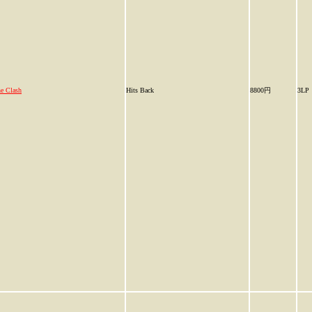
e Clash
Hits Back
8800円
3LP