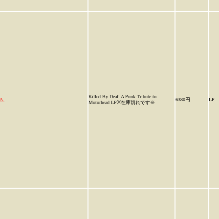
Killed By Deaf: A Punk Tribute to
A.
6380円
LP
Motorhead LP※在庫切れです※