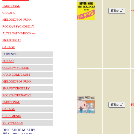
EMOTIONAL
セ
CHAOTIC
MELODIC/POP PUNK
ROCKA/PSYCHOBILLY
ALTERNATIVE/ROCK etc
SKA/REGGAE
GARAGE
DOMESTIC
PUNK/OI
OLD/NEW SCHOOL
HARD CORE/CRUST
MELODIC/POP PUNK
SKA/PSYCHOBILLY
ROCK/ALTERNATIVE
EMOTIONAL
P
GARAGE
CLUB MUSIC
TシャツGOODS
DISC SHOP MISERY