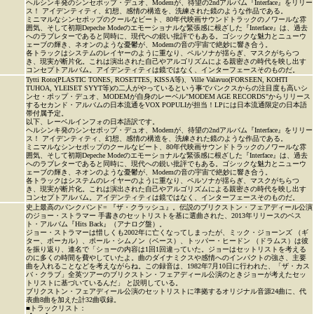
ヘルシンキ発のシンセポップ・デュオ、Modemが、待望の2ndアルバム『Interface』をリリー
ス！ アイデンティティ、幻想、感情の構造を、洗練された鏡のような作品である。
ミニマルなシンセポップのクールなビート、80年代映画サウンドトラックのノワールな雰
囲気、そして初期Depeche Modeのエモーショナルな緊張感に根ざした『Interface』は、過去
へのラブレターであると同時に、現代への鋭い批評でもある。ゴシックな魅力とニューウ
ェーブの輝き、ネオンのような憂鬱が、Modemの音の宇宙で絶妙に響き合う。
各トラックはシステムのレイヤーのように重なり、ペルソナが揺らぎ、マスクがちらつ
き、現実が断片化。これは演出された自己やアルゴリズムによる親密さの時代を映し出す
コンセプトアルバム。アイデンティティは鏡ではなく、インターフェースそのものだ。
Tytti Roto(PLASTIC TONES, ROSETTES, KISSA等)、Ville Valavuo(FORSEEN, KOHTI
TUHOA, YLEISET SYYT等)の二人がやっているという事でパンクスからの注目度も高いシ
ンセ・ポップ・デュオ、MODEMが自身のレーベル"MODEM AGE RECORDS"からリリース
するセカンド・アルバムの日本流通をVOX POPULIが担当！LPには日本流通限定の日本語
帯付属予定。
以下、レーベルインフォの日本語訳です。
ヘルシンキ発のシンセポップ・デュオ、Modemが、待望の2ndアルバム『Interface』をリリー
ス！ アイデンティティ、幻想、感情の構造を、洗練された鏡のような作品である。
ミニマルなシンセポップのクールなビート、80年代映画サウンドトラックのノワールな雰
囲気、そして初期Depeche Modeのエモーショナルな緊張感に根ざした『Interface』は、過去
へのラブレターであると同時に、現代への鋭い批評でもある。ゴシックな魅力とニューウ
ェーブの輝き、ネオンのような憂鬱が、Modemの音の宇宙で絶妙に響き合う。
各トラックはシステムのレイヤーのように重なり、ペルソナが揺らぎ、マスクがちらつ
き、現実が断片化。これは演出された自己やアルゴリズムによる親密さの時代を映し出す
コンセプトアルバム。アイデンティティは鏡ではなく、インターフェースそのものだ。
史上最高のパンクバンド= 『ザ・クラッシュ』。伝説のブリクストン・フェアディール公演
のジョー・ストラマー 手書きのセットリストを基に選曲された、2013年リリースのベス
ト・アルバム『Hits Back』（アナログ盤）。
ジョー・ストラマーは惜しくも2002年に亡くなってしまったが、ミック・ジョーンズ （ギ
ター、ボーカル）、ポール・シムノン（ベース）、トッパー・ヒードン （ドラムス）は彼
を振り返り、連名で「ショーの内容は1回1回違っていた。ジョーはセットリストを考える
のに多くの時間を費やしていたよ。曲のダイナミクスや感情へのインパクトの強さ、主要
曲を入れることなどを考えながらね。この録音は、1982年7月10日に行われた、「ザ・カス
バ・クラブ」全英ツアーのブリクストン・フェアディール公演のときジョーが考えたセッ
トリストに基づいているんだ」 と説明している。
ブリクストン・フェアディール公演のセットリストに準拠するオリジナル音源24曲に、代
表曲8曲を加えた計32曲収録。
■トラックリスト：