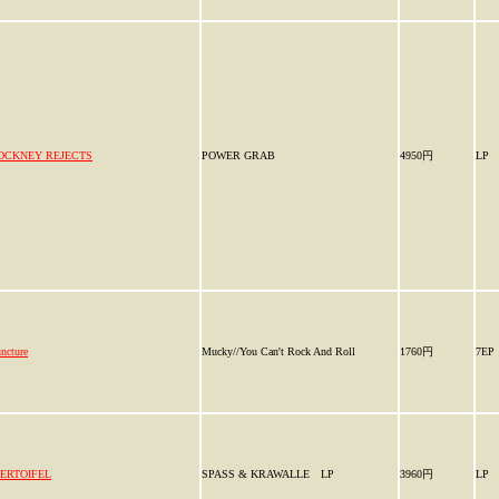
OCKNEY REJECTS
POWER GRAB
4950円
LP
ncture
Mucky//You Can't Rock And Roll
1760円
7EP
IERTOIFEL
SPASS & KRAWALLE LP
3960円
LP