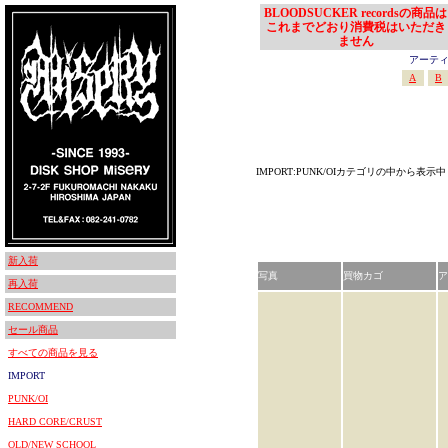
BLOODSUCKER recordsの商品は
これまでどおり消費税はいただき
ません
アーティスト
A
B
IMPORT:PUNK/OIカテゴリの中から表示中
新入荷
写真
買物カゴ
ア
再入荷
RECOMMEND
セール商品
すべての商品を見る
IMPORT
PUNK/OI
HARD CORE/CRUST
OLD/NEW SCHOOL