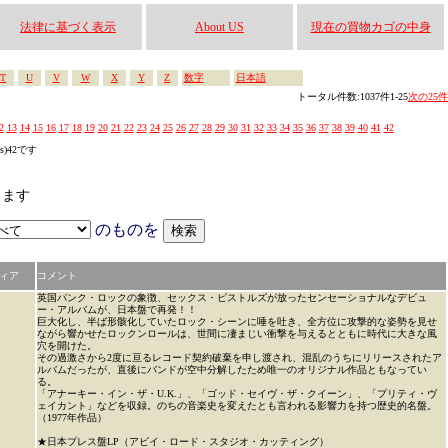
法律に基づく表示
About US
現在の買物カゴの中身
T
U
V
W
X
Y
Z
数字
日本語
トータル件数:1037件1-25
次の25件
2
13
14
15
16
17
18
19
20
21
22
23
24
25
26
27
28
29
30
31
32
33
34
35
36
37
38
39
40
41
42
es)42です
します
のものを
ィア
コメント
英国パンク・ロックの象徴、セックス・ピストルズが放ったセンセーショナルなデビュ
ー・アルバムが、日本盤で再発！！
巨大化し、半ば形骸化していたロック・シーンに唾を吐き、全方位に攻撃的な姿勢を見せ
ながら響かせたロックンロールは、世間に凄まじい衝撃を与えるとともに時代に大きな風
穴を開けた。
その過激さから2度に亘るレコード契約破棄を申し渡され、混乱のうちにリリースされたア
ルバムだったが、直後にバンドが空中分解したため唯一のオリジナル作品ともなってい
る。
「アナーキー・イン・ザ・U.K.」、「ゴッド・セイヴ・ザ・クイーン」、「プリティ・ヴ
ェイカント」などを収録。のちの音楽史を変えたとも言われる影響力を持つ歴史的名盤。
（1977年作品）
★日本プレス盤LP（アビイ・ロード・スタジオ・カッティング）