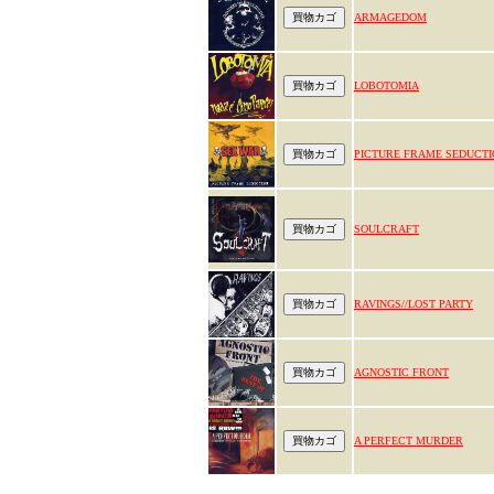
ARMAGEDOM
LOBOTOMIA
PICTURE FRAME SEDUCTI
SOULCRAFT
RAVINGS//LOST PARTY
AGNOSTIC FRONT
A PERFECT MURDER