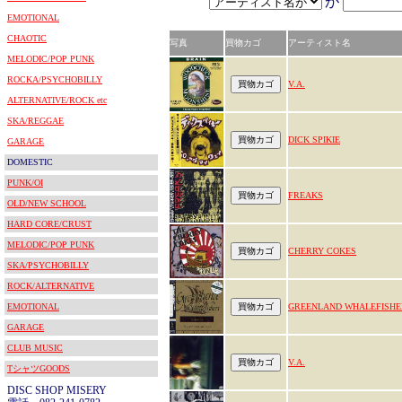
が
EMOTIONAL
CHAOTIC
写真
買物カゴ
アーティスト名
MELODIC/POP PUNK
ROCKA/PSYCHOBILLY
V.A.
ALTERNATIVE/ROCK etc
SKA/REGGAE
DICK SPIKIE
GARAGE
DOMESTIC
PUNK/OI
FREAKS
OLD/NEW SCHOOL
HARD CORE/CRUST
MELODIC/POP PUNK
CHERRY COKES
SKA/PSYCHOBILLY
ROCK/ALTERNATIVE
EMOTIONAL
GREENLAND WHALEFISHE
GARAGE
CLUB MUSIC
V.A.
TシャツGOODS
DISC SHOP MISERY