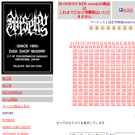
BLOODSUCKER recordsの商品
は
HOME
これまでどおり消費税はいただ
きません
アーティスト頭文字検索(serach by In
A
B
C
D
E
F
G
H
1
2
3
4
5
6
7
8
9
10
11
12
13
14
15
16
17
18
19
20
59
60
61
62
63
64
65
66
67
68
69
70
71
72
73
74
75
110
111
112
113
114
115
116
117
118
119
120
1
149
150
151
152
153
154
155
156
157
158
159
1
188
189
190
191
192
193
194
195
196
197
198
1
227
228
229
230
231
232
233
234
235
236
237
2
266
267
268
269
270
271
272
273
274
275
276
2
305
306
307
308
309
310
311
312
313
314
315
3
344
345
346
347
348
349
350
351
352
353
354
3
383
384
385
386
387
388
389
390
391
392
393
3
新入荷
422
423
424
425
426
427
428
429
430
431
432
4
461
462
463
464
465
466
467
468
469
470
471
4
再入荷
500
501
502
503
504
505
506
507
508
509
510
5
539
540
541
542
543
544
545
546
547
548
549
5
RECOMMEND
578
579
580
581
582
583
584
585
586
587
588
5
617
618
619
620
621
622
623
624
625
626
627
6
セール商品
656
657
658
659
660
661
662
663
664
665
666
6
695
696
697
698
699
700
701
702
703
704
705
7
すべての商品を見る
IMPORT
PUNK/OI
すべてのカテゴリを表示しています
HARD CORE/CRUST
OLD/NEW SCHOOL