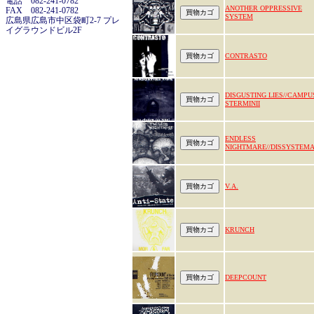
電話 082-241-0782
ANOTHER OPPRESSIVE
FAX 082-241-0782
SYSTEM
広島県広島市中区袋町2-7 プレ
イグラウンドビル2F
CONTRASTO
DISGUSTING LIES//CAMPU
STERMINII
ENDLESS
NIGHTMARE//DISSYSTEM
V.A.
KRUNCH
DEEPCOUNT