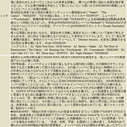
場に居合わせた人すべてにこれからの未来を想像し、幾つもの希望に溢れた余韻を残す夜
となった。そんな夜の熱量を作品として形にしたいという思いからWOOMANの発案により
コンピレーション企画が始動。
第1回目出演者であり現在の東京インディシーン最前線をゆく"Waater"、"The
ットテ
Cabins"、"NEHANN"、"Us"の4組に加え、トラックメイカー"DUPPSY"、ニューカマ
ー”Psychoheads”、映像作家”RGB forever”の3組+"WOOMAN"による全8組8曲ほぼ新曲(未発表
曲)という内容に仕上がった。本作はWOOMANの自主レーベル”Herheads”と”Kilikilivilla”のダ
ブルネームにてリリースが決定。アートワークはWOOMANフロントマンYosuke Tsuchidaが
手掛けている。
様々な局面に向き合いながら、音楽を作り演奏し発表するという事について改めて考えさ
せられる今、次に向かう為の新たな1つの点として本作をリリースします。そして一刻も早
く事態の収束と、本作のリリースパーティーとして「Destruct Session」を安全に開催できる
日が訪れる事を願います。-From WOOMAN-
ソングリスト：A1. Open Your Eyes / RGB forever A2. Heroes / Waater A3. The Door of
Reminiscence / The Cabins A4. Running Out / Psychoheads B1. Concealment / NEHANN B2.
Can’t Wait 4 U / Us B3. Those days / DUPPSY B4. Night Dreamer / WOOMAN
●前作から16年の時を経てASIAN SOUL HEAVY GROOVEを体現する、現メンバーでの初音
源アルバムが遂に完成。
1997年結成、メンバーチェンジを繰り返しながらも精力的に活動しその独特のサウンドは
海外でも広く衝撃を持って受け入れられた。その後メンバーに恵まれない時期やメンバー
の不幸などがありながらもライブ活動を止めることはなかった。そして、転機が訪れる。
90年代ハードコアシーンに大きな軌跡を残した伝説のバンドNUKEY PIKESのイワタユウシ
(Gt)の加入、一度はバンドを去っていたアベユキヤ(Ba)のカムバックによりバンドの表現力
が格段にアップする。さらにドラムに元XECSNOINのMASATO(Dr)を迎え、2016年現在のメ
ンバーが揃うことになった。唯一のオリジナルメンバーにしてバンドの中心人物である
KOUMEI(Vo)の日本語の歌詞がもつ世界観を各メンバーがそれぞれの解釈で表現すること
で、GOOFY STYLEの独特のサウンドはさらなる進化を遂げた。より完成度を上げ密度の濃
い音源とするために急遽2作に分けてリリースすることになり、その第1弾が今回のCD。
タイトルの『音、其の瞬間と共鳴に因る永劫』には、「音はその瞬間に発せられ、その瞬
間に消えていくけれど、その音によって思い出された気持ち、新たに呼び起こされた感情
は、未来永劫、あなたの心に宿り続ける」という意味が込められている。紙ジャケット仕
様 / 歌詞カード封入
■BIOGRAPHY：“独自の方向で自分たちの音楽を表現する”という意味で”GOOFY STYLE”と
命名。 結成当初より民族音楽的アプローチ”Asian Soul Heavy Groove”をコンセプトとし、 亜
細亜民俗音楽とラウドミュージックを融合した先駆者的バンドとして、その世界感・サウ
ンドを進化させ続けている。 「生命、自然、宇宙」を題材にした曲が多く、日本語のみで
綴られたKOUMEI独自の歌詞の世界観を、メンバーそれぞれの個性が共鳴しあったサウンド