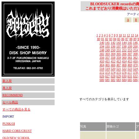
BLOODSUCKER records
これまでどおり消費税はいただ
アーティスト
A
B
1
2
3
4
5
6
7
8
9
10
11
12
13
14
80
81
82
83
84
85
86
87
88
89
9
140
141
142
143
144
145
146
194
195
196
197
198
199
200
248
249
250
251
252
253
254
302
303
304
305
306
307
308
356
357
358
359
360
361
362
410
411
412
413
414
415
416
464
465
466
467
468
469
470
518
519
520
521
522
523
524
572
573
574
575
576
577
578
626
627
628
629
630
631
632
680
681
682
683
684
685
686
新入荷
再入荷
RECOMMEND
すべてのカテゴリを表示しています
セール商品
すべての商品を見る
IMPORT
PUNK/OI
写真
買物カゴ
ア
HARD CORE/CRUST
OLD/NEW SCHOOL