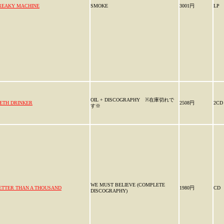
REAKY MACHINE
SMOKE
3001円
LP
OIL + DISCOGRAPHY ※在庫切れで
ETH DRINKER
2508円
2CD
す※
WE MUST BELIEVE (COMPLETE
ETTER THAN A THOUSAND
1980円
CD
DISCOGRAPHY)