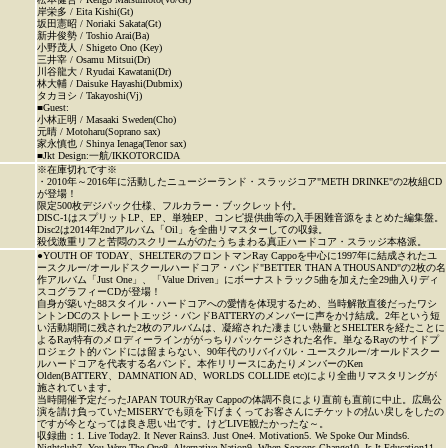
岸栄多 / Eita Kishi(Gt)
坂田憲昭 / Noriaki Sakata(Gt)
新井俊勢 / Toshio Arai(Ba)
小野茂人 / Shigeto Ono (Key)
三井宰 / Osamu Mitsui(Dr)
川谷龍大 / Ryudai Kawatani(Dr)
林大輔 / Daisuke Hayashi(Dubmix)
タカヨシ / Takayoshi(Vj)
■Guest:
小林正明 / Masaaki Sweden(Cho)
元晴 / Motoharu(Soprano sax)
家永慎也 / Shinya Ienaga(Tenor sax)
■Jkt Design:一航/IKKOTORCIDA
※在庫切れです※
・2010年～2016年に活動したニュージーランド・スラッジコア"METH DRINKE"の2枚組CD
が登場！
限定500枚デジパック仕様、フルカラー・ブックレット付。
DISC-1はスプリットLP、EP、単独EP、コンピ提供曲等の入手困難音源をまとめた編集盤。
Disc2は2014年2ndアルバム「Oil」を全曲リマスターしての収録。
殺伐激重リフと苦悶のスクリームがのたうちまわる真正ハードコア・スラッジ本格派。
●YOUTH OF TODAY、SHELTERのフロントマンRay Cappoを中心に1997年に結成されたユ
ースクルー/オールドスクールハードコア・バンド"BETTER THAN A THOUSAND"の2枚の名
作アルバム「Just One」、「Value Driven」にボーナストラック5曲を加えた全29曲入りディ
スコグラフィーCDが登場！
自身が築いた88スタイル・ハードコアへの愛情を体現するため、当時解散直後だったワシ
ントンDCのストレートエッジ・バンドBATTERYのメンバーに声をかけ結成。2年という短
い活動期間に残された2枚のアルバムは、凝縮された凄まじい熱量とSHELTERを経たことに
よるRay特有のメロディーラインががっちりパッケージされた名作。単なるRayのサイドプ
ロジェクト的バンドには留まらない、90年代のリバイバル・ユースクルー/オールドスクー
ルハードコアを代表する名バンド。本作リリースにあたりメンバーのKen
Olden(BATTERY、DAMNATION AD、WORLDS COLLIDE etc)により全曲リマスタリングが
施されています。
当時開催予定だったJAPAN TOURがRay Cappoの体調不良により直前も直前に中止。広島公
演を請け負っていたMISERYでも頭を下げまくってお客さんにチケットの払い戻しをしたの
ですが今となっては良き思い出です。けどLIVE観たかったな～。
収録曲：1. Live Today2. It Never Rains3. Just One4. Motivation5. We Spoke Our Minds6.
Nightclub7. You Were The One8. Alternative Nation9. When Seasons Change10. Is It Education11.