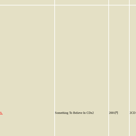
A.
Something To Believe In CDx2
2001円
2CD