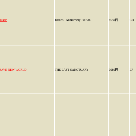
rukers
Demos - Anniversary Edition
1650円
CD
RAVE NEW WORLD
THE LAST SANCTUARY
3080円
LP