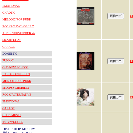
EMOTIONAL
CHAOTIC
C
MELODIC/POP PUNK
ROCKA/PSYCHOBILLY
ALTERNATIVE/ROCK etc
SKA/REGGAE
GARAGE
DOMESTIC
PUNK/OI
C
OLD/NEW SCHOOL
HARD CORE/CRUST
MELODIC/POP PUNK
SKA/PSYCHOBILLY
ROCK/ALTERNATIVE
C
EMOTIONAL
GARAGE
CLUB MUSIC
TシャツGOODS
DISC SHOP MISERY