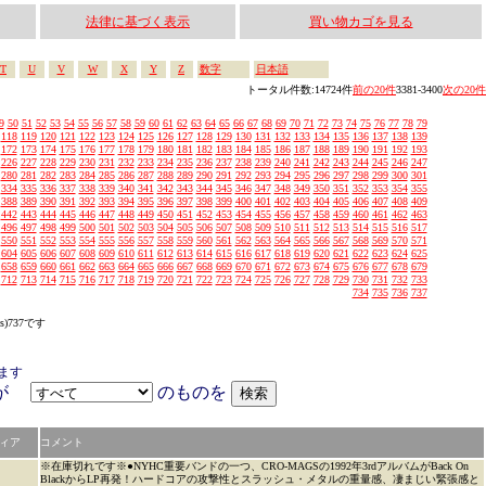
法律に基づく表示
買い物カゴを見る
T
U
V
W
X
Y
Z
数字
日本語
トータル件数:14724件
前の20件
3381-3400
次の20件
9
50
51
52
53
54
55
56
57
58
59
60
61
62
63
64
65
66
67
68
69
70
71
72
73
74
75
76
77
78
79
118
119
120
121
122
123
124
125
126
127
128
129
130
131
132
133
134
135
136
137
138
139
172
173
174
175
176
177
178
179
180
181
182
183
184
185
186
187
188
189
190
191
192
193
226
227
228
229
230
231
232
233
234
235
236
237
238
239
240
241
242
243
244
245
246
247
280
281
282
283
284
285
286
287
288
289
290
291
292
293
294
295
296
297
298
299
300
301
334
335
336
337
338
339
340
341
342
343
344
345
346
347
348
349
350
351
352
353
354
355
388
389
390
391
392
393
394
395
396
397
398
399
400
401
402
403
404
405
406
407
408
409
442
443
444
445
446
447
448
449
450
451
452
453
454
455
456
457
458
459
460
461
462
463
496
497
498
499
500
501
502
503
504
505
506
507
508
509
510
511
512
513
514
515
516
517
550
551
552
553
554
555
556
557
558
559
560
561
562
563
564
565
566
567
568
569
570
571
604
605
606
607
608
609
610
611
612
613
614
615
616
617
618
619
620
621
622
623
624
625
658
659
660
661
662
663
664
665
666
667
668
669
670
671
672
673
674
675
676
677
678
679
712
713
714
715
716
717
718
719
720
721
722
723
724
725
726
727
728
729
730
731
732
733
734
735
736
737
s)737です
ます
アが
のものを
ィア
コメント
※在庫切れです※●NYHC重要バンドの一つ、CRO-MAGSの1992年3rdアルバムがBack On
BlackからLP再発！ハードコアの攻撃性とスラッシュ・メタルの重量感、凄まじい緊張感と