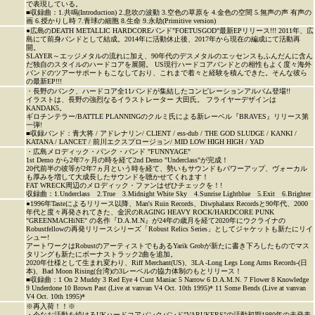
で表現している。
■収録曲：1.共鳴(Introduction) 2.息吹の波動 3.空色の草原を 4.金色の空間 5.無声の声 有声の
画 6.授かりし時 7.青球の細胞 8.生命 9.永劫(Primitive version)
●広島のDEATH METALLIC HARDCOREバンド"FOETUSGOD"最新EPリリース!!! 2011年、広
島にて前身バンドとして結成。2014年に活動休止後、2017年から現在の編成にて活動再
開。
SLAYER～エッジメタルの流れに加え、90年代のデスメタルのエッセンスもふんだんに含ん
だ独自のスタイルのハードコアを展開。 US現行ハードコアバンドとの相性もよく度々海外
バンドのツアーサポートもこなしており、これまで着々と経験を積んできた。そんな彼ら
の最新EP!!!
・長野のパンク、ハードコア全11バンドが集結したコンピレーションアルバム登場!!
イラストは、長野の強烈なるイラストレーター 大田氏。 フライヤーデザインは
KANDAK5。
ギロチンテラー/BATTLE PLANNINGのクルミ氏による新レーベル『BRAVES』リリース第
一弾!
■収録バンド：青大将 / アドレナリン/ CLIENT / ess-dub / THE GOD SLUDGE / KANKI /
KATANA / LANCET / 前川エクスプロージョン/ MID LOW HIGH HIGH / YAD
・広島メロディック・パンク・バンド "FUNNYAGE"
1st Demo から2年7ヶ月の時を経て2nd Demo "Underclass"が完成！
20代前半の彼等が2年7ヵ月という時を経て、勢いもサウンドもパワーアップ、ヴォーカル
も厚みを増して大成長したサウンドを聴かせてくれます！
FAT WRECK周辺のメロディック・ファンはぜひチェックを！!
収録曲：1.Underclass 2.True 3.Midnight White Sky 4.Sunrise Lightblue 5.Exit 6.Brighter
●1996年Tasteによるリリース以降、Man's Ruin Records、Diwphalanx Recordsと90年代、2000
年代と度々再発されてきた、金沢のRAGING HEAVY ROCK/HARDCORE PUNK
"GREENMACHiNE" の名作『D.A.M.N』が24年の歳月を経て2020年にウクライナの
Robustfellowの再発リリースシリーズ「Robust Relics Series」としてジャケットも新たにリイ
シュー!
アートワークはRobustのアーティストでもあるYarik Grobが新たに書き下ろしたものでマス
タリングも新たにボーナストラック2曲を追加。
2020年仕様として生まれ変わり、Riff Merchant(US)、3LA -Long Legs Long Arms Records-(日
本)、Bad Moon Rising(台湾)の3レーベルの協力体制のもとリリース！
■収録曲：1 On 2 Muddy 3 Red Eye 4 Cunt Maniac 5 Narrow 6 D.A.M.N. 7 Flower 8 Knowledge
9 Underdone 10 Brown Past (Live at vanvan V4 Oct. 10th 1995)* 11 Some Bends (Live at vanvan
V4 Oct. 10th 1995)*
※再入荷！！※
・今なお活動を続けるUKハードコアパンクバンド"VARUKERS"の活動初期1980年の未発表