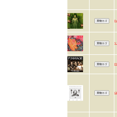
Fo
V.
F
G