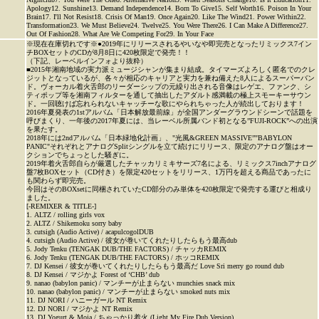
Apology12. Sunshine13. Demand Independence14. Born To Give15. Self Worth16. Poison In Your
Brain17. I'll Not Resist18. Crisis Of Man19. Once Again20. Like The Wind21. Power Within22.
Transformation23. We Must Believe24. Twelve25. You Were There26. I Can Make A Difference27.
Out Of Fashion28. What Are We Competing For29. In Your Face
※現在在庫切れです※●2019年にリリースされるやいなや即完売となったリミックス7イン
チBOXセットのCDが8月8日に420枚限定で発売！！
（下記、レーベルインフォより抜粋）
■2015年湘南地域の実力派ミュージシャンが集まり結成。タイマーズよろしく匿名でのクレ
ジットとなっているが、各々が相応のキャリアと実力を兼ね備えた8人によるスーパーバン
ド。ヴォーカル着火舌郎のリーダーシップの元繰り出される音像はレゲエ、ファンク、シ
ティポップ等を湘南フィルターを通して抽出したアダルト感満載の極上スモーキーサウン
ド。一回聴けば忘れられないキャッチーな歌にやられちゃった人が続出しております！
2016年夏発表の1stアルバム「日本解放最前線」が全国アンダーグラウンドシーンで話題を
呼びまくり、一年後の2017年夏には、当レーベル所属バンド初となる”FUJI-ROCK”への出演
を果たす。
2018年には2ndアルバム「日本緑地化計画」、"光風&GREEN MASSIVE”"BABYLON
PANIC"それぞれとアナログSplitシングルを立て続けにリリース、限定のアナログ盤はオー
クションでちょっとした騒ぎに。
2019年着火舌郎自らが厳選したチャッカリミキサーズ7名による、リミックス7inchアナログ
盤7枚BOXセット（CD付き）を限定420セットをリリース、1万円を超える商品であったに
も関わらず即完売。
今回はそのBOXsetに同梱されていたCD部分のみ単体を420枚限定で発売する運びと相成り
ました。
[-REMIXER & TITLE-]
1. ALTZ / rolling girls vox
2. ALTZ / Shikemoku sorry baby
3. cutsigh (Audio Active) / acapulcogolDUB
4. cutsigh (Audio Active) / 彼女が巻いてくれたりしたらもう最高dub
5. Jody Tenku (TENGAK DUB/THE FACTORS) / チャッカREMIX
6. Jody Tenku (TENGAK DUB/THE FACTORS) / ホッコREMIX
7. DJ Kensei / 彼女が巻いてくれたりしたらもう最高だ Love Sri merry go round dub
8. DJ Kensei / マジかよ Forest of ‘CHB’ dub
9. nanao (babylon panic) / マンチーが止まらない munchies snack mix
10. nanao (babylon panic) / マンチーが止まらない smoked nuts mix
11. DJ NORI / ハニーガール NT Remix
12. DJ NORI / マジかよ NT Remix
13. DJ Yogurt & Moja / ちゃっかり着火 (Light My Fire Dub Version)