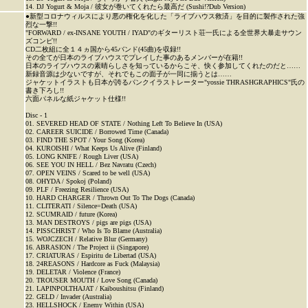
14. DJ Yogurt & Moja / 彼女が巻いてくれたら最高だ (Sushi!?Dub Version)
●新型コロナウィルスにより悪の権化を化した「ライブハウス救済」を目的に製作された強
烈な一撃!!
"FORWARD / ex-INSANE YOUTH / IYAD"のギターリスト荘一氏による全世界大暴走サウン
ズコンピ!!
CD二枚組に全１４ヵ国から45バンド(45曲)を収録!!
その全てが日本のライブハウスでプレイした事のあるメンバーが在籍!!
日本のライブハウスの素晴らしさを知っているからこそ、快く参加してくれたのだと……
新録音源は少ないですが、それでもこの面子が一同に揃うとは……
ジャケットイラストも日本が誇るパンクイラストレーター"yossie THRASHGRAPHICS"氏の
書き下ろし!!
六面パネルな紙ジャケット仕様!!
Disc - 1
01. SEVERED HEAD OF STATE / Nothing Left To Believe In (USA)
02. CAREER SUICIDE / Borrowed Time (Canada)
03. FIND THE SPOT / Your Song (Korea)
04. KUROISHI / What Keeps Us Alive (Finland)
05. LONG KNIFE / Rough Liver (USA)
06. SEE YOU IN HELL / Bez Navratu (Czech)
07. OPEN VEINS / Scared to be well (USA)
08. OHYDA / Spokoj (Poland)
09. PLF / Freezing Resilience (USA)
10. HARD CHARGER / Thrown Out To The Dogs (Canada)
11. CLITERATI / Silence=Death (USA)
12. SCUMRAID / future (Korea)
13. MAN DESTROYS / pigs are pigs (USA)
14. PISSCHRIST / Who Is To Blame (Australia)
15. WOJCZECH / Relative Blur (Germany)
16. ABRASION / The Project ii (Singapore)
17. CRIATURAS / Espiritu de Libertad (USA)
18. 24REASONS / Hardcore as Fuck (Malaysia)
19. DELETAR / Violence (France)
20. TROUSER MOUTH / Love Song (Canada)
21. LAPINPOLTHAJAT / Kaiboushitsu (Finland)
22. GELD / Invader (Australia)
23. HELLSHOCK / Enemy Within (USA)