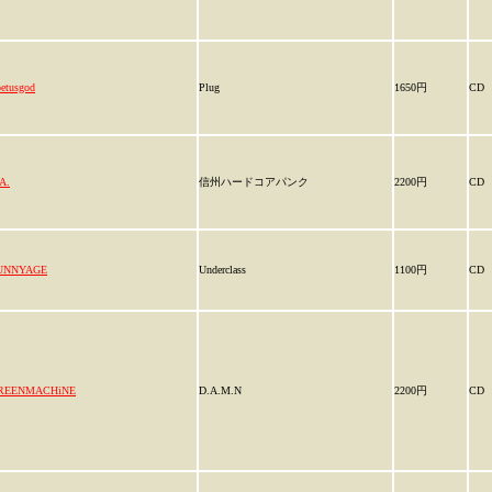
etusgod
Plug
1650円
CD
A.
信州ハードコアパンク
2200円
CD
UNNYAGE
Underclass
1100円
CD
REENMACHiNE
D.A.M.N
2200円
CD