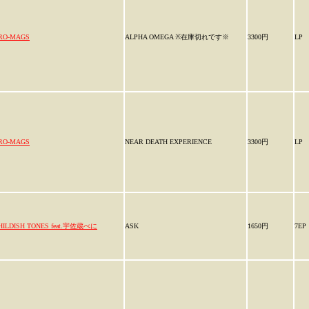
RO-MAGS
ALPHA OMEGA ※在庫切れです※
3300円
LP
RO-MAGS
NEAR DEATH EXPERIENCE
3300円
LP
HILDISH TONES feat.宇佐蔵べに
ASK
1650円
7EP