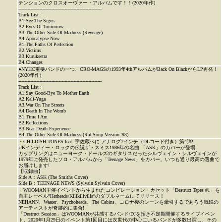
テンションのクロスオーヴァー・アルバムです！！(2020年作)
--------------------------------------------------------
Track List :
A1.See The Signs
A2.Eyes Of Tomorrow
A3.The Other Side Of Madness (Revenge)
A4.Apocalypse Now
B1.The Paths Of Perfection
B2.Victims
B3.Kuruksetra
B4.Changes
●NYHC重要バンドの一つ、CRO-MAGSの1993年4thアルバムがBack On BlackからLP再発！
(2020年作)
--------------------------------------------------------
Track List :
A1.Say Good-Bye To Mother Earth
A2.Kali-Yuga
A3.War On The Streets
A4.Death In The Womb
B1.Time I Am
B2.Reflections
B3.Near Death Experience
B4.The Other Side Of Madness (Rat Soup Version '93)
・CHILDISH TONES feat. 宇佐蔵べに アナログ7インチ（DLコード付き）第4弾!
UKインディー・ロックの伝説ザ・スミス1986年の名曲 「ASK」のカバーが登場!
カップリングはニューヨーク・ドールズのギタリスだったシルヴェイン・シルヴェインが
1979年に発売したソロ・アルバムから「Teenage News」をカバー。いつも通り最高の選曲で
お届けします!
【収録曲】
Side A：ASK (The Smiths Cover)
Side B：TEENAGE NEWS (Sylvain Sylvain Cover)
・WOOMAN主催イベントから生まれたコンピレーション・カセット「Destruct Tapes #1」を
自主レーベル”Herheads/Kilikilivilla”のダブルネームにてリリース！
NEHANN、Waater、Psychoheads、The Cabins、コロナ後のシーンを牽引するであろう気鋭の
アーティストが奇跡的に集合!
「Destruct Session」はWOOMANが共感するバンド/DJを招き不定期開催するライブイベン
ト。2020年1月29日のイベント第1回目には次世代の中心にいるバンドが多数出演し、その