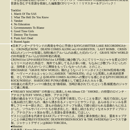
音源を含むデモ音源を収録した編集盤CDリリース！！リマスター＆デジパック！
Tracklist
1. March Of The SAS
2. What The Hell Do You Know
3. Varuker
4. No Education
5. Governmenents To Blame
6. Good Time Girls
7. Destroy The System
8. Punk Ain't Dead
9. Busted Again
●日本アンダーグラウンドの再発を中心に手掛けるNYCのBITTER LAKE RECORDINGSか
ら、CROW氏(CROW、DEATH COMES ALONG etc) やASBESTOS、LAST BOMB、CRISIS
KILLのメンバーが在籍し当時1枚のアルバムのみ残した幻のバンド、GRAVE NEW WORLD
の91年録音アルバムが2020年初の再発。
CROWの1st LPやASBESTOSの1st LP同様に極少数プレスにてリリース(ジャケを変えCDで
もリリース)された作品で、海外でも探してる人が多い1枚。ちなみに少数プレスだったの
は、当時多くの人がバンドに興味をもっていなかったため、とのこと。
DISCHARGE『GRAVE NEW WORLD』期のようなハイトーンボイスとCROW氏特有の咆
哮、ヘヴィーメタルエッセンスにAMEBIX『MONOLITH』のような荒廃した終末的世界
観、そしてCROW氏によるDEATH COMES ALONGへの繋がりを感じさせるPSYCHEDELIC
ROCK/NOISEが、HARDCORE PUNKの亜種として確立されたカルト盤。
10分越えの長尺ナンバー2曲含む全7曲収録。当時計画されていたという黒/銀配色のジャケ
にて遂に再発。
●"FREAKY MACHINE" 15年振りに発表した4th Album CD「SMOKE」の待望の12インチ・
アナログをTUFF VINYLと制作、アナログ化!
活動の拠点をマスではなくよりコアな世界で表現していくことを選び、地元で自治しなが
ら進み続けた漢たちの、魂から湧き出るメッセージとサウンドは、あらゆるジャンルを昇
華しフリーキー節と共に、誰もが自由なステップを踏んで踊り続けられる楽曲たちに仕上
がった。ソウルサバイバーたちが紡ぎ出した、進化し続けるダビィなオルタナティブロッ
ク、アナログカット深みを増した音源を是非体感してほしい。
ゲストには日本を代表するSAXプレイヤーの二人、元晴と家永慎也に加え、盟友キャプテ
ンこと小林正明(SYSTEMATIC DEATH/RYDEEN/ROCKY & THE SWEDEN)がコーラスで参
加。ジャケットデザインはIKKO TORCIDA。
■Member:
松本健吾 / Kengo Matsumoto(Vo/Gt)