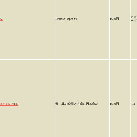
カセ
A.
Destruct Tapes #1
1650円
ープ
OOFY STYLE
音、其の瞬間と共鳴に因る永劫
1650円
CD