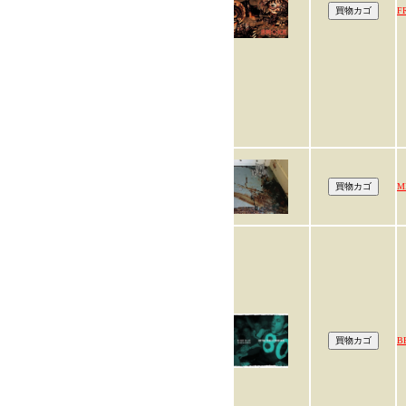
F
M
B