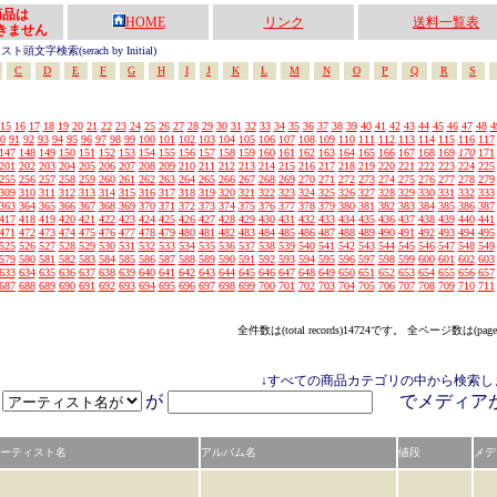
の商品は
HOME
リンク
送料一覧表
きません
頭文字検索(serach by Initial)
C
D
E
F
G
H
I
J
K
L
M
N
O
P
Q
R
S
15
16
17
18
19
20
21
22
23
24
25
26
27
28
29
30
31
32
33
34
35
36
37
38
39
40
41
42
43
44
45
46
47
48
4
0
91
92
93
94
95
96
97
98
99
100
101
102
103
104
105
106
107
108
109
110
111
112
113
114
115
116
117
147
148
149
150
151
152
153
154
155
156
157
158
159
160
161
162
163
164
165
166
167
168
169
170
171
201
202
203
204
205
206
207
208
209
210
211
212
213
214
215
216
217
218
219
220
221
222
223
224
225
255
256
257
258
259
260
261
262
263
264
265
266
267
268
269
270
271
272
273
274
275
276
277
278
279
309
310
311
312
313
314
315
316
317
318
319
320
321
322
323
324
325
326
327
328
329
330
331
332
333
363
364
365
366
367
368
369
370
371
372
373
374
375
376
377
378
379
380
381
382
383
384
385
386
387
417
418
419
420
421
422
423
424
425
426
427
428
429
430
431
432
433
434
435
436
437
438
439
440
441
471
472
473
474
475
476
477
478
479
480
481
482
483
484
485
486
487
488
489
490
491
492
493
494
495
525
526
527
528
529
530
531
532
533
534
535
536
537
538
539
540
541
542
543
544
545
546
547
548
549
579
580
581
582
583
584
585
586
587
588
589
590
591
592
593
594
595
596
597
598
599
600
601
602
603
633
634
635
636
637
638
639
640
641
642
643
644
645
646
647
648
649
650
651
652
653
654
655
656
657
687
688
689
690
691
692
693
694
695
696
697
698
699
700
701
702
703
704
705
706
707
708
709
710
711
全件数は(total records)14724です。 全ページ数は(page
↓すべての商品カテゴリの中から検索し
が
でメディ
ーティスト名
アルバム名
値段
メデ