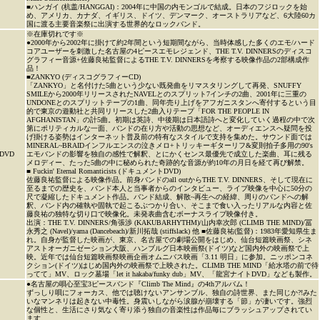
■ハンガイ (杭盖/HANGGAI)：2004年に中国の内モンゴルで結成。日本のフジロックを始
め、アメリカ、カナダ、イギリス、ドイツ、デンマーク、オーストラリアなど、6大陸60カ
国に渡る主要音楽祭に出演する世界的なロックバンド。
※在庫切れです※
●2000年から2002年に掛けて約2年間という短期間ながら、当時体感した多くのエモ/ハード
コアユーザーを刺激した名古屋の4ピースエモレジェンド、THE T.V. DINNERSのディスコ
グラフィー音源+佐藤良祐監督によるTHE T.V. DINNERSを考察する映像作品の2部構成作
品！
■ZANKYO (ディスコグラフィーCD)
「ZANKYO」と名付けた5曲という少ない既発曲をリマスタリングして再発、SNUFFY
SMILEから2000年リリースされたNAVELとのスプリット7インチの2曲、2001年に三重の
UNDONEとのスプリットテープの1曲、同年売り上げをアフガニスタンへ寄付するという目
的で東京の遊動社と共同リリースした2曲入りテープ「FOR THE PEOPLE IN
AFGHANISTAN」の計5曲。初期は英詩、中後期は日本語詩へと変化していく過程の中で次
第にポリティカルな一面、バンドの在り方や活動の思想など、オーディエンスへ疑問を投
げ掛ける姿勢はインターネット普及前の特有なスタイルで支持を集めた。サウンド面では
MINERAL~BRAIDインフルエンスの泣きメロ+トリッキーギターリフ&変則拍子多用の90's
DVD
エモバンドの影響を独自の感性で解釈、とにかくセンス最優先で成立した楽曲、耳に残る
メロディー、たった5曲の中に秘められた奇跡的な音源が約10年の月日を経て再び解禁。
■ Fuckin' Eternal Romanticists (ドキュメントDVD)
佐藤良祐監督による映像作品。前身バンドのall outからTHE T.V. DINNERS、そして現在に
至るまでの歴史を、バンド本人と当事者からのインタビュー、ライブ映像を中心に50分の
尺で凝縮したドキュメント作品。バンド結成、解散~再生への経緯、周りのバンドへの解
釈、バンド内の確執や固執で起こるぶつかり合い、そこまで食い入ったリアルな内容と佐
藤良祐の独特な切り口で映像化。未発表曲含むボーナスライブ映像付き。
出演：THE T.V. DINNERS/角張渉 (KAKUBARHYTHM)/山内幸次郎 (CLIMB THE MIND)/冨
永秀之 (Navel)/yama (Dancebeach)/新川拓哉 (stiffslack) 他 ■佐藤良祐(監督)：1983年愛知県生ま
れ。自身が監督した映画が、東京、名古屋での劇場公開をはじめ、仙台短篇映画祭、シネ
アストオーガニゼーション大阪、ハンブルグ日本映画祭(ドイツ)など国内外の映画祭で上
映。近年では仙台短篇映画祭映画企画オムニバス映画「3.11 明日」に参加。ニッポンコネ
クション(ドイツ)はじめ国内外の映画祭で上映された。CLIMB THE MIND「給水塔の前で待
ってて」MV、ロック墓場「let it hakaba/funky dub」MV、「龍宮ナイトDVD」なども製作。
●名古屋の唄心至宝3ピースバンド『Climb The Mind』の4thアルバム！
ずっしり唄にフォーカス、他では聴けないアンサンブル、独自の詩世界、また同じか?!みた
いなマンネリは起きない中毒性。身震いしながら涙腺が崩壊する「節」が凄いです。強烈
な個性と、生活にさり気なく寄り添う独自の音楽性は作品毎にブラッシュアップされてい
ます。