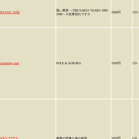
黒い果実 ～THE EARLY YEARS 1985-
URASSIC JADE
3300円
CD+
1988～※在庫切れです※
scharming man
POLE & AURORA
2420円
CD
OOFY STYLE
無限の想像と魂の創造
1650円
CD