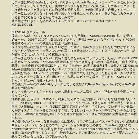
カラー盤はNYのNandasというバンドのボーカルAnahit Gulianがレコードラベル含めトータ
ルでデザインしてくれました。実際にサンプルを見に行って気に入ったウルトラクリアと
いう通常のクリア盤よりさらに透き通る透明な盤。この盤の透き通る透明をイメージして
カラー盤はシンプルな（しかし拘り抜いた）仕様になっています。個人的にもカラー盤に
よる音の変化もどうなるかとても楽しみです。
通常盤は大好き！！を詰め込みまくったラブ・オーバードーズ仕様です！！
NO NO NO / SK
NO NO NOプロフィール
茨城にて結成。 ウルトラスカムソウルバンドを目指し、SwedenのNödslaktに洗礼を受けて
始まった。 2009年-2010年に数回のライブをし、悲観レーベルからライブカセットを300本
発売するもメンバーの就職などにより活動休止。
ライブも限られた場所でしかしていなかった為に、当時カセットはかなりの数がすぐにな
くなったと聞いたが、全然メンバーの耳には当時はほとんどなにも入って来なかったし誰
が買ってくれたんだ？という状態だった。
いつかまたやろう～とメンバーに時々言われなからもフラフラしていたが、2017年EL ZINE
の悲観レーベル特集にNoNoNoの事が載るという出来事をきっかけに再始動し、自主企画を
開催。 自主企画でCD発売GIGをし、初めて自分たちの手で2018年1月に10曲入りCD Cutting
Edgeを自主制作にて流通させる。ディスクユニオンのpunkの週間チャートに載っていて目
玉が飛び出る。 EL ZINEには悲観レーベル特集で取り上げて頂いたあともボーカルひさね
のインタビューを取り上げて頂いたり、作品のレビューを載せて頂いたり、SKのチャレン
ジインタビューが掲載されたりする。
その後はSwedenのNödslaktをリリースしている大好きなReset Not Equal ZeroにてNoNoNo新
曲入りの配布カ
セットを作らせてもらったりしながら新曲をどんどん増やしライブ活動や自主企画などを
行っていく。
活動再開したらリリースする！と約束してくれていた悲観レーベルより念願の8曲入り7イ
ンチ Live fastを2018 11/6にリリース。 7インチリリースレコ発を東京/大阪で行う、東京は
自主で大阪編は、オレッち (BURST CITY TIME) が企画してくれた。 フレデリカの青砥さ
んがディスクユニオン発行のいますぐ聴いてほしいオールジャンル900に7インチを上げて
くれる。 2019年1月の別冊少年チャンピオンに掟ポルシェさんの死ぬ気! 全力音楽塾に掲載
される。
その後.今のメンバーになるMochiさんに出会い（この時はまだメンバーではない）富真面目
商店というレーベルをはじめてコンピレーションを作るとの事で、NoNoNoは大好きな
Nödslaktのオマージュ的な曲を仕上げ２曲参加。 Sweet Scum Scrambleという作品でレーベル
在庫もNoNoNo手持ちもないけど、他の参加バンドの在庫やどこかのレコード屋さんなどに
残っているかもしれないので良かったら。