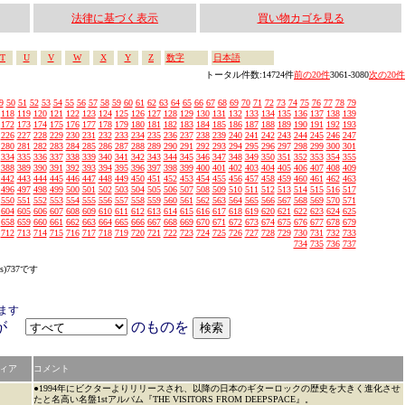
法律に基づく表示
買い物カゴを見る
T
U
V
W
X
Y
Z
数字
日本語
トータル件数:14724件
前の20件
3061-3080
次の20件
9
50
51
52
53
54
55
56
57
58
59
60
61
62
63
64
65
66
67
68
69
70
71
72
73
74
75
76
77
78
79
118
119
120
121
122
123
124
125
126
127
128
129
130
131
132
133
134
135
136
137
138
139
172
173
174
175
176
177
178
179
180
181
182
183
184
185
186
187
188
189
190
191
192
193
226
227
228
229
230
231
232
233
234
235
236
237
238
239
240
241
242
243
244
245
246
247
280
281
282
283
284
285
286
287
288
289
290
291
292
293
294
295
296
297
298
299
300
301
334
335
336
337
338
339
340
341
342
343
344
345
346
347
348
349
350
351
352
353
354
355
388
389
390
391
392
393
394
395
396
397
398
399
400
401
402
403
404
405
406
407
408
409
442
443
444
445
446
447
448
449
450
451
452
453
454
455
456
457
458
459
460
461
462
463
496
497
498
499
500
501
502
503
504
505
506
507
508
509
510
511
512
513
514
515
516
517
550
551
552
553
554
555
556
557
558
559
560
561
562
563
564
565
566
567
568
569
570
571
604
605
606
607
608
609
610
611
612
613
614
615
616
617
618
619
620
621
622
623
624
625
658
659
660
661
662
663
664
665
666
667
668
669
670
671
672
673
674
675
676
677
678
679
712
713
714
715
716
717
718
719
720
721
722
723
724
725
726
727
728
729
730
731
732
733
734
735
736
737
s)737です
ます
アが
のものを
ィア
コメント
●1994年にビクターよりリリースされ、以降の日本のギターロックの歴史を大きく進化させ
たと名高い名盤1stアルバム『THE VISITORS FROM DEEPSPACE』。