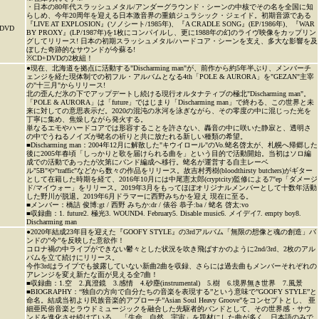
・日本の80年代スラッシュメタル/アンダーグラウンド・シーンの中核でその名を全国に知
らしめ、今年20周年を迎える日本激音界の重鎮ジュラシック・ジェイド。初期音源である
『LIVE AT EXPLOSION』(ソノシート/1985年)、『A CRADLE SONG』(EP/1986年)、『WAR
DVD
BY PROXY』(LP/1987年)を1枚にコンパイルし、更に1988年の幻のライヴ映像をカップリン
グしてリリース! 日本の初期スラッシュメタル/ハードコア・シーンを支え、多大な影響を及
ぼした奇跡的なサウンドが今蘇る!
※CD+DVDの2枚組！
●現在、北海道を拠点に活動する"Discharming man"が、前作から約5年半ぶり、メンバーチ
ェンジを経た現体制での初フル・アルバムとなる4th「POLE & AURORA」を"GEZAN"主宰
の"十三月"からリリース!
北の歪んだ氷の下でアップデートし続ける現行オルタナティブの極北"Discharming man"。
「POLE & AURORA」は「future」ではじまり「Discharming man」で終わる、この世界と未
来に対しての意思表示だ。2020の混沌の氷河を泳ぎながら、その零度の中に混じった光を
丁寧に集め、焦燥しながら発火する。
単なるエモやハードコアでは形容することを許さない、轟音の中に咲いた静寂と、透明さ
の中でうねるノイズが蛯名の祈りと共に放たれる新しい種類の希望。
■Discharming man：2004年12月に解散した"キウイロール"のVo.蛯名啓太が、札幌へ帰郷した
後に2005年春頃「しっかりと歌を届けられる曲を」という目的で活動開始。当初はソロ編
成での活動であったが次第にバンド編成へ移行。蛯名が運営する自主レーベ
ル"5B"や"traffic"などから数々の作品をリリース。故吉村秀樹(bloodthirsty butchers)がギター
として在籍した時期を経て、2016年10月には中尾憲太郎(cryptcity)監修による7"ep「ダメージ
ド/マイウォー」をリリース。2019年3月をもってほぼオリジナルメンバーとして十数年活動
した野川が脱退。2019年6月ドラマーに西野みちかを迎え 現在に至る。
■メンバー：橋詰 俊博:gt / 西野 みちか:dr / 俵谷 恭子:ba / 蛯名 啓太:vo
■収録曲：1. future2. 極光3. WOUND4. February5. Disable music6. メイデイ7. empty boy8.
Discharming man
●2020年結成23年目を迎えた『GOOFY STYLE』の3rdアルバム「無限の想像と魂の創造」バ
ンドの”今”を反映した意欲作！
コロナ禍の中ライブができない鬱々とした状況を吹き飛ばすかのように2nd/3rd、2枚のアル
バムを立て続けにリリース。
今作3rdはライブでも披露していない新曲2曲を収録、さらには過去曲もメンバーそれぞれの
アレンジを変え新たな面が見える全7曲！
■収録曲：1.空 2.真澄鏡 3.感情 4.砂塵(instrumental) 5.樹 6.境界無き世界 7.風景
■BIOGRAPHY：“独自の方向で自分たちの音楽を表現する”という意味で”GOOFY STYLE”と
命名。結成当初より民族音楽的アプローチ”Asian Soul Heavy Groove”をコンセプトとし、 亜
細亜民俗音楽とラウドミュージックを融合した先駆者的バンドとして、その世界感・サウ
ンドを進化させ続けている。 「生命、自然、宇宙」を題材にした曲が多く、日本語のみで