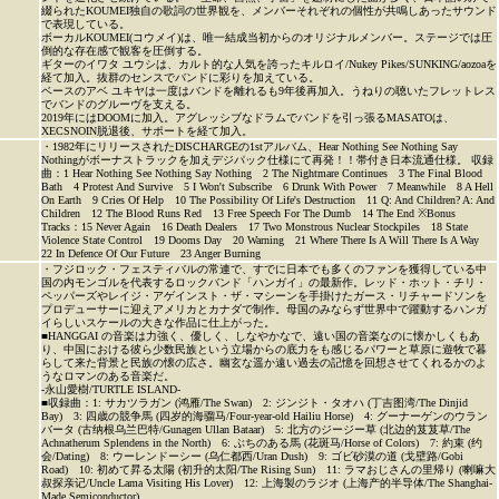
綴られたKOUMEI独自の歌詞の世界観を、メンバーそれぞれの個性が共鳴しあったサウンド
で表現している。
ボーカルKOUMEI(コウメイ)は、唯一結成当初からのオリジナルメンバー。ステージでは圧
倒的な存在感で観客を圧倒する。
ギターのイワタ ユウシは、カルト的な人気を誇ったキルロイ/Nukey Pikes/SUNKING/aozoaを
経て加入。抜群のセンスでバンドに彩りを加えている。
ベースのアベ ユキヤは一度はバンドを離れるも9年後再加入。うねりの聴いたフレットレス
でバンドのグルーヴを支える。
2019年にはDOOMに加入。アグレッシブなドラムでバンドを引っ張るMASATOは、
XECSNOIN脱退後、サポートを経て加入。
・1982年にリリースされたDISCHARGEの1stアルバム、Hear Nothing See Nothing Say
Nothingがボーナストラックを加えデジパック仕様にて再発！！帯付き日本流通仕様。 収録
曲：1 Hear Nothing See Nothing Say Nothing 2 The Nightmare Continues 3 The Final Blood
Bath 4 Protest And Survive 5 I Won't Subscribe 6 Drunk With Power 7 Meanwhile 8 A Hell
On Earth 9 Cries Of Help 10 The Possibility Of Life's Destruction 11 Q: And Children? A: And
Children 12 The Blood Runs Red 13 Free Speech For The Dumb 14 The End ※Bonus
Tracks：15 Never Again 16 Death Dealers 17 Two Monstrous Nuclear Stockpiles 18 State
Violence State Control 19 Dooms Day 20 Warning 21 Where There Is A Will There Is A Way
22 In Defence Of Our Future 23 Anger Burning
・フジロック・フェスティバルの常連で、すでに日本でも多くのファンを獲得している中
国の内モンゴルを代表するロックバンド「ハンガイ」の最新作。レッド・ホット・チリ・
ペッパーズやレイジ・アゲインスト・ザ・マシーンを手掛けたガース・リチャードソンを
プロデューサーに迎えアメリカとカナダで制作。母国のみならず世界中で躍動するハンガ
イらしいスケールの大きな作品に仕上がった。
■HANGGAI の音楽は力強く、優しく、しなやかなで、遠い国の音楽なのに懐かしくもあ
り、中国における彼ら少数民族という立場からの底力をも感じるパワーと草原に遊牧で暮
らして来た背景と民族の懐の広さ。幽玄な遥か遠い過去の記憶を回想させてくれるかのよ
うなロマンのある音楽だ。
-永山愛樹/TURTLE ISLAND-
■収録曲：1: サカツラガン (鸿雁/The Swan) 2: ジンジト・タオハ (丁吉图湾/The Dinjid
Bay) 3: 四歳の競争馬 (四岁的海骝马/Four-year-old Hailiu Horse) 4: グーナーゲンのウラン
バータ (古纳根乌兰巴特/Gunagen Ullan Bataar) 5: 北方のジージー草 (北边的芨芨草/The
Achnatherum Splendens in the North) 6: ぶちのある馬 (花斑马/Horse of Colors) 7: 約束 (约
会/Dating) 8: ウーレンドーシー (乌仁都西/Uran Dush) 9: ゴビ砂漠の道 (戈壁路/Gobi
Road) 10: 初めて昇る太陽 (初升的太阳/The Rising Sun) 11: ラマおじさんの里帰り (喇嘛大
叔探亲记/Uncle Lama Visiting His Lover) 12: 上海製のラジオ (上海产的半导体/The Shanghai-
Made Semiconductor)