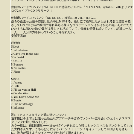
注目のハードコアバンド"NO NO NO" 待望のアルバム『NO NO NO』がKiliKiliVillaよりアナ
ログ2タイプとCDでリリース！
茨城産ハードコアパンク「NO NO NO」待望の1stフルアルバム。
虚ろや血走った眼を交錯し世の中に対峙する。捲し立て絶叫に吐き出される音は望みを指
さしていてYesとNoの狭間で零れ落ちる様々なグラデーションはかけがえの無いものでただ
ひたすらに呟いたNoの数だけ愛しさを求めていて。懺悔も受難も続いていく。絶対に一人
一人、一人分の力を持っていることを忘れない。
安孫子真哉
収録曲
Side A
1 Introduction
2 Can't live in the past
3 In denial
4 O.C.D.
5 Bonnou
6 No control
7 Phase
Side B
1 Japang
2 Hole
3 I'll see you in Hell
4 Gender Wars
5 You Don't Know Me
6 Border
7 End of ideology
8 Influence
※ミックスマスタリング等の違いについて
通常盤は今までとは違った新たなアプローチを含めてメンバー立ち会いの元ミックスマス
タリングに取り組みました。
カラー盤は、前回悲観レーベルから7インチを出した時にミックスマスタリングをしてくれ
た大内さんです。こちらはとにかくバーン！ドドーン！をイメージして前回よりもさら
に、迫力が増すようなイメージで仕上げて頂きました。