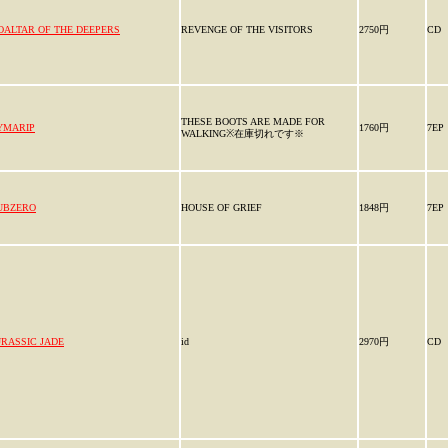
OALTAR OF THE DEEPERS
REVENGE OF THE VISITORS
2750円
CD
THESE BOOTS ARE MADE FOR
YMARIP
1760円
7EP
WALKING※在庫切れです※
UBZERO
HOUSE OF GRIEF
1848円
7EP
URASSIC JADE
id
2970円
CD