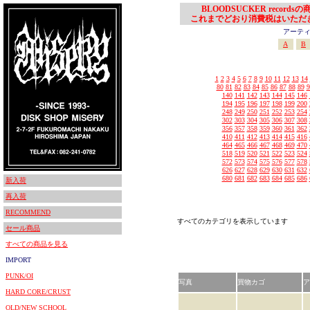
BLOODSUCKER records
これまでどおり消費税はいただ
アーティスト
A
B
1
2
3
4
5
6
7
8
9
10
11
12
13
14
80
81
82
83
84
85
86
87
88
89
9
140
141
142
143
144
145
146
194
195
196
197
198
199
200
248
249
250
251
252
253
254
302
303
304
305
306
307
308
356
357
358
359
360
361
362
410
411
412
413
414
415
416
464
465
466
467
468
469
470
518
519
520
521
522
523
524
572
573
574
575
576
577
578
626
627
628
629
630
631
632
680
681
682
683
684
685
686
新入荷
再入荷
RECOMMEND
すべてのカテゴリを表示しています
セール商品
すべての商品を見る
IMPORT
PUNK/OI
写真
買物カゴ
ア
HARD CORE/CRUST
OLD/NEW SCHOOL