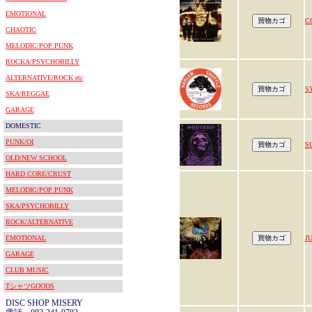
EMOTIONAL
C
CHAOTIC
MELODIC/POP PUNK
ROCKA/PSYCHOBILLY
ALTERNATIVE/ROCK etc
S
SKA/REGGAE
GARAGE
DOMESTIC
PUNK/OI
S
OLD/NEW SCHOOL
HARD CORE/CRUST
MELODIC/POP PUNK
SKA/PSYCHOBILLY
ROCK/ALTERNATIVE
EMOTIONAL
J
GARAGE
CLUB MUSIC
TシャツGOODS
DISC SHOP MISERY