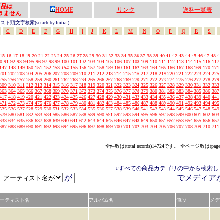
の商品は
HOME
リンク
送料一覧表
きません
頭文字検索(serach by Initial)
C
D
E
F
G
H
I
J
K
L
M
N
O
P
Q
R
S
15
16
17
18
19
20
21
22
23
24
25
26
27
28
29
30
31
32
33
34
35
36
37
38
39
40
41
42
43
44
45
46
47
48
4
0
91
92
93
94
95
96
97
98
99
100
101
102
103
104
105
106
107
108
109
110
111
112
113
114
115
116
117
147
148
149
150
151
152
153
154
155
156
157
158
159
160
161
162
163
164
165
166
167
168
169
170
171
201
202
203
204
205
206
207
208
209
210
211
212
213
214
215
216
217
218
219
220
221
222
223
224
225
255
256
257
258
259
260
261
262
263
264
265
266
267
268
269
270
271
272
273
274
275
276
277
278
279
309
310
311
312
313
314
315
316
317
318
319
320
321
322
323
324
325
326
327
328
329
330
331
332
333
363
364
365
366
367
368
369
370
371
372
373
374
375
376
377
378
379
380
381
382
383
384
385
386
387
417
418
419
420
421
422
423
424
425
426
427
428
429
430
431
432
433
434
435
436
437
438
439
440
441
471
472
473
474
475
476
477
478
479
480
481
482
483
484
485
486
487
488
489
490
491
492
493
494
495
525
526
527
528
529
530
531
532
533
534
535
536
537
538
539
540
541
542
543
544
545
546
547
548
549
579
580
581
582
583
584
585
586
587
588
589
590
591
592
593
594
595
596
597
598
599
600
601
602
603
633
634
635
636
637
638
639
640
641
642
643
644
645
646
647
648
649
650
651
652
653
654
655
656
657
687
688
689
690
691
692
693
694
695
696
697
698
699
700
701
702
703
704
705
706
707
708
709
710
711
全件数は(total records)14724です。 全ページ数は(page
↓すべての商品カテゴリの中から検索し
が
でメディ
ーティスト名
アルバム名
値段
メデ