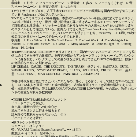
収録曲：1. 灯火 2. ヒューマンビーン 3. 避雷針 4. 歩み 5. アーチをくぐれば 6. 蕾
7. ペーパームーン 8. 無実の果実 9. つよがり
●アウトサイドオブ東京、八王子市でDIYエモインディーの醍醐味を国内外問わず知らしめ
ている『malegoat』の2ndフルアルバム。
90'sエモ～エモリヴァイバルを横断、本家のBraidやCap'n Jazzを自己流に消化するオリジナ
ルの域に到達しそうな、流行り廃り関係無く耳に溶け込んで来るエモーショナルでポップ
で躍動感溢れる楽曲、トリッキーな楽曲でありながらその人懐っこい佇まいは完全に彼ら
のスタイルとして確立している。国内だけで無く既にCount Your Lucky StarsやTopshelf等の
USレーベルからのリリース、そしてUSツアーも済ましており、toeやenvy、LITE辺りの次に
知名度のあるジャパニーズギターバンドでもある。
収録曲：1. For a While 2. In The Small Hours 3. The Lost Wreck 4. The Midnights Lie
Around 5. Time and Distance 6. Closed 7. Many Answers 8. Come to Light 9. Blinding
Song 10. Living
●FORWARD/DEATH SIDEのボーカリストとして、国内外へジャパニーズ・ハードコアを発
信し続けてきた著者のISHIYA。80年代中期からアンダーグラウンドなハードコアパンクシ
ーンに身を投じ、パンクスとしての生き様を追求し続けてきたISHIYAの半生には、数多く
の奇跡的な出会いと別れがあった。
LIP CREAM、GAUZE、THE EXECUTE、THE TRASH、鉄アレイ、BASTARD、OUTO、
S×O×B、RAPES、SYSTEMATIC DEATH、SLANG、WARHEAD、CRUDE、ZONE、惡AI
意、GESHPENST、MAD CONFLUX、PAINTBOX、JUDGEMENT……。
本書は時代を駆け抜けてきたパンクスたちの、熱く、ほろ苦く、そして鮮烈な30年の記憶
K
を、ISHIYA本人が直筆で綴った魂の物語だ。 表紙&巻頭イラストは著者の盟友である俳
優・浅野忠信が担当。帯文はBRAHMAN/OAUのTOSHI-LOWが寄稿。そのほか、数多くのバ
ンドの貴重な写真も多数掲載!
■TOSHI-LOW(BRAHMAN/OAU)コメント
「ハードコアって何だ?」
血生臭い禁断の歴史への好奇心が
溢れてきた涙と共に答えを知るまで
読み始めて数頁もかからなかった…そう
「ハードコアとは愛だ」
●紙ジャケット帯付き
ジャケット : はらようこ
帯 : YUKARI (Limited Express(has gone?ニーハオ!!!!)
曲解説 & イラスト : 掟ポルシェ
ミックス・マスタリング通常盤LP 限定盤LPの両バージョン、合計30曲収録。