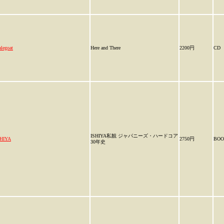
legoat
Here and There
2200円
CD
ISHIYA私観 ジャパニーズ・ハードコア
SHIYA
2750円
BOO
30年史