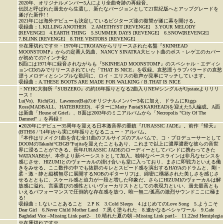
2020年、オリジナルメンバー5人により全曲奇跡の再録音。
伝説と呼ばれた過去から生還し、新たなバージョンとして21世紀版へとアップグレードを
遂げた新作! !
2021年には海外デビューも決定しているビジターズ達の復讐が遂に幕を開ける。
収録曲：1.KILLING ANOTHER 2.AMETHYST [REVENGE] 3.YOUR MELODY
[REVENGE] 4.EARTH THING 5.SUMMER DAYS [REVENGE] 6.SNOW[REVENGE]
7.BLINK [REVENGE] 8.THE VISITORS [REVENGE]
※在庫切れです※・1970年にTROJANからリリースされた名盤『SKINHEAD
MOONSTOMP』からの定番人気曲、NANCY SINATRA大ヒット曲のボス・レゲエのカバー
が初めての7インチ化!
B面には1971年に録音されながらも『SKINHEAD MOONSTOMP』のスペシャル・エディシ
ョンCDのみでリリースされていた「THAT IS NICE」を収録。哀愁漂うラブバラードの哀愁
漂うメロディとシンプルな歌詞に、ロイ・エリスの歌声が見事にマッチしています。
収録曲：A.THESE BOOTS ARE MADE FOR WALKING / B.THAT IS NICE
・NYHC大御所『SUBZERO』の約16年振りとなる2曲入りNEWシングルがUpstateよりリリ
ース！
Lu(Vo)、Rich(Gt)、Lawrence(Ba)のオリジナルメンバー3名に加え、ドラムにRiggs
Ross(MADBALL、HATEBREED)、ギターにMatty Pasta(SKARHEAD)を迎えた5人編成。A面
は新曲「House of Grief」、B面は2003年のミニアルバムから「Necropolis "City Of The
Damned" 」を再録！
●2020年にデビュー35周年を迎える日本激音界の重鎮『JURASSIC JADE』。前作『帰天』
(BTH56 / '14年)から実に6年振りとなるニュー・アルバム。
『本作はリメイク1曲を含む全11曲のフルサイズのアルバムで、コ・プロデューサーとして
DOOMのTakashi“CBGB”Fujitaを迎えたこともあり、これまで以上に濃厚濃密な彼らの音世
界に浸ることができる。長年JURASSIC JADEのローディーとしてバンドに携わってきた
WATANABEが、本作より新ベーシストとして加入。独特なベースラインは非凡なセンスを
感じさせ、HIZUMIとのヴォーカルの掛け合いも堂に入っており、まさに即戦力といえる働
きをみせる。ここ数作の中でも抜群のキレとスピード感を演出するHAYAのドラムと、剛・
柔・激・静と縦横無尽に展開するNOBのギターリフは、綿密に構築された美しさを感じさ
せるとともに、スケール感と迫力が一段と増した印象だ。さらにHIZUMIのヴォーカルは解
放感に溢れ、言葉選びの感性といいヴォーカリストとしての表現力といい、過去最高とも
いえるパフォーマンスで圧倒的な存在感を放つ。唯一無二/孤高の激烈サウンドここに極ま
る!
収録曲：1.ないことあること 2.P K 3.Cold Sleeps 4.はじめてのLove Song 5.ようこそ
Dear Girl 6.Never Child Mother Land 7.黒く塗られた 8.遼かなるペシャワール 9.Cafe
Baghdad Vice –Missing Link part2- 10.晴れた夏の朝 –Missing Link part1- 11.22nd Hemiplegia
※在庫切れです※