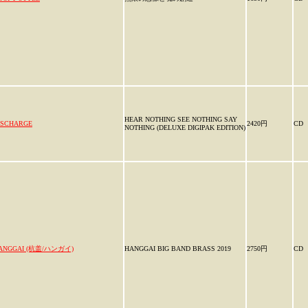
HEAR NOTHING SEE NOTHING SAY
ISCHARGE
2420円
CD
NOTHING (DELUXE DIGIPAK EDITION)
ANGGAI (杭盖/ハンガイ)
HANGGAI BIG BAND BRASS 2019
2750円
CD