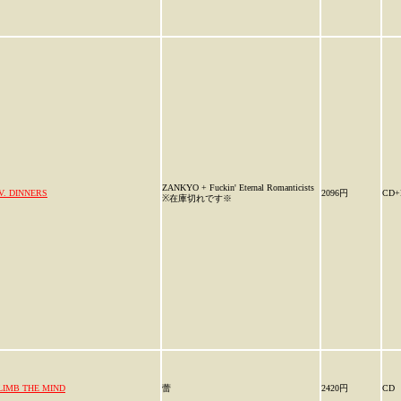
ZANKYO + Fuckin' Eternal Romanticists
.V. DINNERS
2096円
CD+
※在庫切れです※
LIMB THE MIND
蕾
2420円
CD