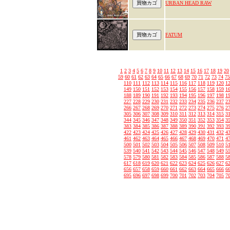
URBAN HEAD RAW
FATUM
1
2
3
4
5
6
7
8
9
10
11
12
13
14
15
16
17
18
19
20
59
60
61
62
63
64
65
66
67
68
69
70
71
72
73
74
75
110
111
112
113
114
115
116
117
118
119
120
1
149
150
151
152
153
154
155
156
157
158
159
1
188
189
190
191
192
193
194
195
196
197
198
1
227
228
229
230
231
232
233
234
235
236
237
2
266
267
268
269
270
271
272
273
274
275
276
2
305
306
307
308
309
310
311
312
313
314
315
3
344
345
346
347
348
349
350
351
352
353
354
3
383
384
385
386
387
388
389
390
391
392
393
3
422
423
424
425
426
427
428
429
430
431
432
4
461
462
463
464
465
466
467
468
469
470
471
4
500
501
502
503
504
505
506
507
508
509
510
5
539
540
541
542
543
544
545
546
547
548
549
5
578
579
580
581
582
583
584
585
586
587
588
5
617
618
619
620
621
622
623
624
625
626
627
6
656
657
658
659
660
661
662
663
664
665
666
6
695
696
697
698
699
700
701
702
703
704
705
7