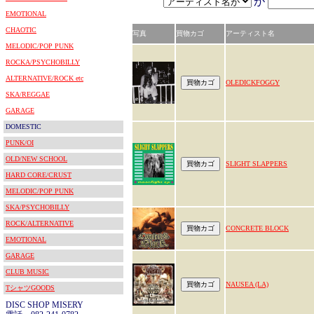
が
EMOTIONAL
CHAOTIC
写真
買物カゴ
アーティスト名
MELODIC/POP PUNK
ROCKA/PSYCHOBILLY
ALTERNATIVE/ROCK etc
OLEDICKFOGGY
SKA/REGGAE
GARAGE
DOMESTIC
PUNK/OI
OLD/NEW SCHOOL
SLIGHT SLAPPERS
HARD CORE/CRUST
MELODIC/POP PUNK
SKA/PSYCHOBILLY
ROCK/ALTERNATIVE
CONCRETE BLOCK
EMOTIONAL
GARAGE
CLUB MUSIC
NAUSEA (LA)
TシャツGOODS
DISC SHOP MISERY