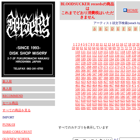
BLOODSUCKER recordsの商品
は
HOME
これまでどおり消費税はいただ
きません
アーティスト頭文字検索(serach by In
A
B
C
D
E
F
G
H
1
2
3
4
5
6
7
8
9
10
11
12
13
14
15
16
17
18
19
20
59
60
61
62
63
64
65
66
67
68
69
70
71
72
73
74
75
110
111
112
113
114
115
116
117
118
119
120
1
149
150
151
152
153
154
155
156
157
158
159
1
188
189
190
191
192
193
194
195
196
197
198
1
227
228
229
230
231
232
233
234
235
236
237
2
266
267
268
269
270
271
272
273
274
275
276
2
305
306
307
308
309
310
311
312
313
314
315
3
344
345
346
347
348
349
350
351
352
353
354
3
383
384
385
386
387
388
389
390
391
392
393
3
新入荷
422
423
424
425
426
427
428
429
430
431
432
4
461
462
463
464
465
466
467
468
469
470
471
4
再入荷
500
501
502
503
504
505
506
507
508
509
510
5
539
540
541
542
543
544
545
546
547
548
549
5
RECOMMEND
578
579
580
581
582
583
584
585
586
587
588
5
617
618
619
620
621
622
623
624
625
626
627
6
セール商品
656
657
658
659
660
661
662
663
664
665
666
6
695
696
697
698
699
700
701
702
703
704
705
7
すべての商品を見る
IMPORT
PUNK/OI
すべてのカテゴリを表示しています
HARD CORE/CRUST
OLD/NEW SCHOOL