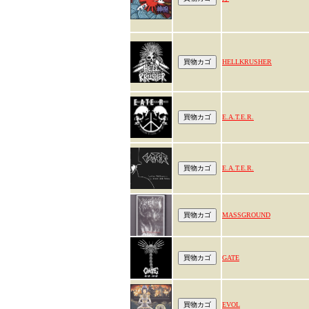
HELLKRUSHER
E.A.T.E.R.
E.A.T.E.R.
MASSGROUND
GATE
EVOL