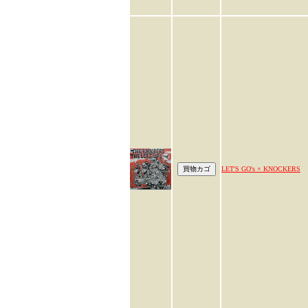
LET'S GO's × KNOCKERS