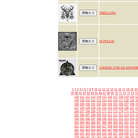
THISCLOSE
OI POLLOI
LOOKING FOR AN ANSWE
1
2
3
4
5
6
7
8
9
10
11
12
13
14
15
16
17
18
19
20
59
60
61
62
63
64
65
66
67
68
69
70
71
72
73
74
75
110
111
112
113
114
115
116
117
118
119
120
1
149
150
151
152
153
154
155
156
157
158
159
1
188
189
190
191
192
193
194
195
196
197
198
1
227
228
229
230
231
232
233
234
235
236
237
2
266
267
268
269
270
271
272
273
274
275
276
2
305
306
307
308
309
310
311
312
313
314
315
3
344
345
346
347
348
349
350
351
352
353
354
3
383
384
385
386
387
388
389
390
391
392
393
3
422
423
424
425
426
427
428
429
430
431
432
4
461
462
463
464
465
466
467
468
469
470
471
4
500
501
502
503
504
505
506
507
508
509
510
5
539
540
541
542
543
544
545
546
547
548
549
5