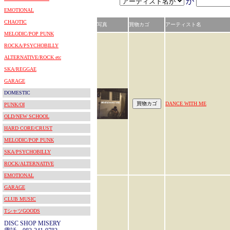
が
EMOTIONAL
CHAOTIC
写真
買物カゴ
アーティスト名
MELODIC/POP PUNK
ROCKA/PSYCHOBILLY
ALTERNATIVE/ROCK etc
SKA/REGGAE
GARAGE
DOMESTIC
DANCE WITH ME
PUNK/OI
OLD/NEW SCHOOL
HARD CORE/CRUST
MELODIC/POP PUNK
SKA/PSYCHOBILLY
ROCK/ALTERNATIVE
EMOTIONAL
GARAGE
CLUB MUSIC
TシャツGOODS
DISC SHOP MISERY