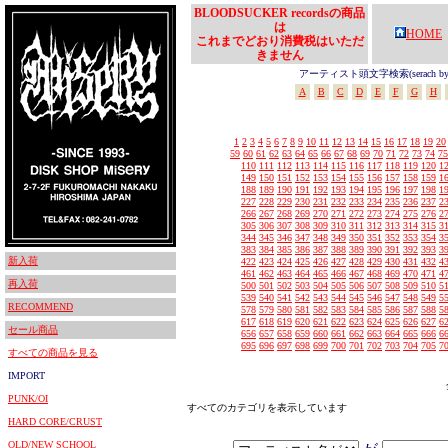
BLOODSUCKER recordsの商品
は
HOME
これまでどおり消費税はいただ
きません
アーティスト頭文字検索(serach by In
A
B
C
D
E
F
G
H
1
2
3
4
5
6
7
8
9
10
11
12
13
14
15
16
17
18
19
20
59
60
61
62
63
64
65
66
67
68
69
70
71
72
73
74
75
110
111
112
113
114
115
116
117
118
119
120
1
149
150
151
152
153
154
155
156
157
158
159
1
188
189
190
191
192
193
194
195
196
197
198
1
227
228
229
230
231
232
233
234
235
236
237
2
266
267
268
269
270
271
272
273
274
275
276
2
305
306
307
308
309
310
311
312
313
314
315
3
344
345
346
347
348
349
350
351
352
353
354
3
383
384
385
386
387
388
389
390
391
392
393
3
新入荷
422
423
424
425
426
427
428
429
430
431
432
4
461
462
463
464
465
466
467
468
469
470
471
4
再入荷
500
501
502
503
504
505
506
507
508
509
510
5
539
540
541
542
543
544
545
546
547
548
549
5
RECOMMEND
578
579
580
581
582
583
584
585
586
587
588
5
617
618
619
620
621
622
623
624
625
626
627
6
セール商品
656
657
658
659
660
661
662
663
664
665
666
6
695
696
697
698
699
700
701
702
703
704
705
7
すべての商品を見る
IMPORT
PUNK/OI
すべてのカテゴリを表示しています
HARD CORE/CRUST
OLD/NEW SCHOOL