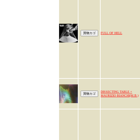
FULL OF HELL
DISSECTING TABLE +
MAURIZIO BIANCHI(M.B.)