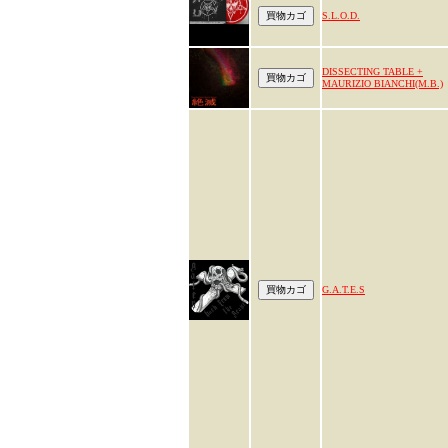
S.L.O.D.
DISSECTING TABLE +
MAURIZIO BIANCHI(M.B.)
G.A.T.E.S