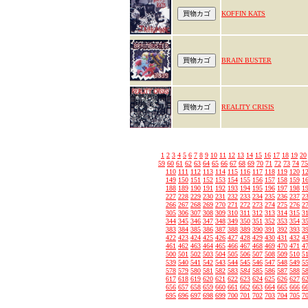
KOFFIN KATS
BRAIN BUSTER
REALITY CRISIS
1
2
3
4
5
6
7
8
9
10
11
12
13
14
15
16
17
18
19
20
59
60
61
62
63
64
65
66
67
68
69
70
71
72
73
74
75
110
111
112
113
114
115
116
117
118
119
120
1
149
150
151
152
153
154
155
156
157
158
159
1
188
189
190
191
192
193
194
195
196
197
198
1
227
228
229
230
231
232
233
234
235
236
237
2
266
267
268
269
270
271
272
273
274
275
276
2
305
306
307
308
309
310
311
312
313
314
315
3
344
345
346
347
348
349
350
351
352
353
354
3
383
384
385
386
387
388
389
390
391
392
393
3
422
423
424
425
426
427
428
429
430
431
432
4
461
462
463
464
465
466
467
468
469
470
471
4
500
501
502
503
504
505
506
507
508
509
510
5
539
540
541
542
543
544
545
546
547
548
549
5
578
579
580
581
582
583
584
585
586
587
588
5
617
618
619
620
621
622
623
624
625
626
627
6
656
657
658
659
660
661
662
663
664
665
666
6
695
696
697
698
699
700
701
702
703
704
705
7