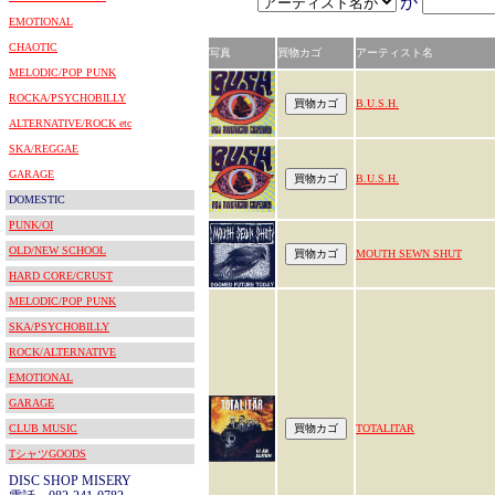
が
EMOTIONAL
CHAOTIC
写真
買物カゴ
アーティスト名
MELODIC/POP PUNK
ROCKA/PSYCHOBILLY
B.U.S.H.
ALTERNATIVE/ROCK etc
SKA/REGGAE
GARAGE
B.U.S.H.
DOMESTIC
PUNK/OI
OLD/NEW SCHOOL
MOUTH SEWN SHUT
HARD CORE/CRUST
MELODIC/POP PUNK
SKA/PSYCHOBILLY
ROCK/ALTERNATIVE
EMOTIONAL
GARAGE
CLUB MUSIC
TOTALITAR
TシャツGOODS
DISC SHOP MISERY