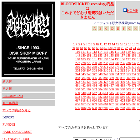
BLOODSUCKER recordsの商品
は
HOME
これまでどおり消費税はいただ
きません
アーティスト頭文字検索(serach by In
A
B
C
D
E
F
G
H
1
2
3
4
5
6
7
8
9
10
11
12
13
14
15
16
17
18
19
20
59
60
61
62
63
64
65
66
67
68
69
70
71
72
73
74
75
110
111
112
113
114
115
116
117
118
119
120
1
149
150
151
152
153
154
155
156
157
158
159
1
188
189
190
191
192
193
194
195
196
197
198
1
227
228
229
230
231
232
233
234
235
236
237
2
266
267
268
269
270
271
272
273
274
275
276
2
305
306
307
308
309
310
311
312
313
314
315
3
344
345
346
347
348
349
350
351
352
353
354
3
383
384
385
386
387
388
389
390
391
392
393
3
新入荷
422
423
424
425
426
427
428
429
430
431
432
4
461
462
463
464
465
466
467
468
469
470
471
4
再入荷
500
501
502
503
504
505
506
507
508
509
510
5
539
540
541
542
543
544
545
546
547
548
549
5
RECOMMEND
578
579
580
581
582
583
584
585
586
587
588
5
617
618
619
620
621
622
623
624
625
626
627
6
セール商品
656
657
658
659
660
661
662
663
664
665
666
6
695
696
697
698
699
700
701
702
703
704
705
7
すべての商品を見る
IMPORT
PUNK/OI
すべてのカテゴリを表示しています
HARD CORE/CRUST
OLD/NEW SCHOOL