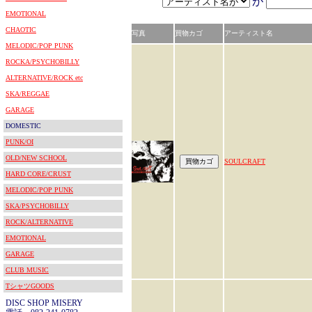
が
EMOTIONAL
CHAOTIC
写真
買物カゴ
アーティスト名
MELODIC/POP PUNK
ROCKA/PSYCHOBILLY
ALTERNATIVE/ROCK etc
SKA/REGGAE
GARAGE
DOMESTIC
PUNK/OI
OLD/NEW SCHOOL
SOULCRAFT
HARD CORE/CRUST
MELODIC/POP PUNK
SKA/PSYCHOBILLY
ROCK/ALTERNATIVE
EMOTIONAL
GARAGE
CLUB MUSIC
TシャツGOODS
DISC SHOP MISERY