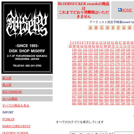
BLOODSUCKER recordsの商品
は
HOME
これまでどおり消費税はいただ
きません
アーティスト頭文字検索(serach by In
A
B
C
D
E
F
G
H
1
2
3
4
5
6
7
8
9
10
11
12
13
14
15
16
17
18
19
20
59
60
61
62
63
64
65
66
67
68
69
70
71
72
73
74
75
110
111
112
113
114
115
116
117
118
119
120
1
149
150
151
152
153
154
155
156
157
158
159
1
188
189
190
191
192
193
194
195
196
197
198
1
227
228
229
230
231
232
233
234
235
236
237
2
266
267
268
269
270
271
272
273
274
275
276
2
305
306
307
308
309
310
311
312
313
314
315
3
344
345
346
347
348
349
350
351
352
353
354
3
383
384
385
386
387
388
389
390
391
392
393
3
新入荷
422
423
424
425
426
427
428
429
430
431
432
4
461
462
463
464
465
466
467
468
469
470
471
4
再入荷
500
501
502
503
504
505
506
507
508
509
510
5
539
540
541
542
543
544
545
546
547
548
549
5
RECOMMEND
578
579
580
581
582
583
584
585
586
587
588
5
617
618
619
620
621
622
623
624
625
626
627
6
セール商品
656
657
658
659
660
661
662
663
664
665
666
6
695
696
697
698
699
700
701
702
703
704
705
7
すべての商品を見る
IMPORT
PUNK/OI
すべてのカテゴリを表示しています
HARD CORE/CRUST
OLD/NEW SCHOOL