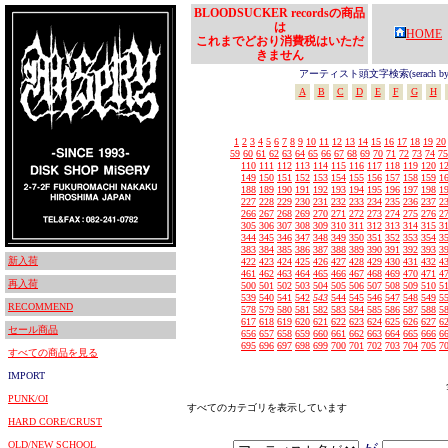
BLOODSUCKER recordsの商品
は
HOME
これまでどおり消費税はいただ
きません
アーティスト頭文字検索(serach by In
A
B
C
D
E
F
G
H
1
2
3
4
5
6
7
8
9
10
11
12
13
14
15
16
17
18
19
20
59
60
61
62
63
64
65
66
67
68
69
70
71
72
73
74
75
110
111
112
113
114
115
116
117
118
119
120
1
149
150
151
152
153
154
155
156
157
158
159
1
188
189
190
191
192
193
194
195
196
197
198
1
227
228
229
230
231
232
233
234
235
236
237
2
266
267
268
269
270
271
272
273
274
275
276
2
305
306
307
308
309
310
311
312
313
314
315
3
344
345
346
347
348
349
350
351
352
353
354
3
383
384
385
386
387
388
389
390
391
392
393
3
新入荷
422
423
424
425
426
427
428
429
430
431
432
4
461
462
463
464
465
466
467
468
469
470
471
4
再入荷
500
501
502
503
504
505
506
507
508
509
510
5
539
540
541
542
543
544
545
546
547
548
549
5
RECOMMEND
578
579
580
581
582
583
584
585
586
587
588
5
617
618
619
620
621
622
623
624
625
626
627
6
セール商品
656
657
658
659
660
661
662
663
664
665
666
6
695
696
697
698
699
700
701
702
703
704
705
7
すべての商品を見る
IMPORT
PUNK/OI
すべてのカテゴリを表示しています
HARD CORE/CRUST
OLD/NEW SCHOOL