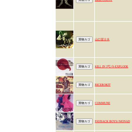
山口冨士夫
KILL IN 3℃//S-EXPLODE
RICEROKIT
COMMUNE
PAYBACK BOYS//MONAD