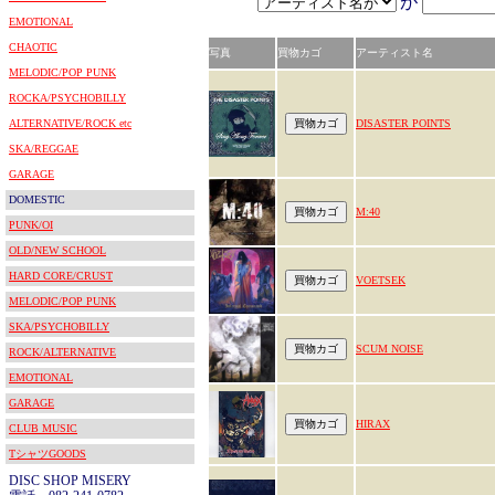
が
EMOTIONAL
CHAOTIC
写真
買物カゴ
アーティスト名
MELODIC/POP PUNK
ROCKA/PSYCHOBILLY
ALTERNATIVE/ROCK etc
DISASTER POINTS
SKA/REGGAE
GARAGE
DOMESTIC
M:40
PUNK/OI
OLD/NEW SCHOOL
HARD CORE/CRUST
VOETSEK
MELODIC/POP PUNK
SKA/PSYCHOBILLY
SCUM NOISE
ROCK/ALTERNATIVE
EMOTIONAL
GARAGE
HIRAX
CLUB MUSIC
TシャツGOODS
DISC SHOP MISERY