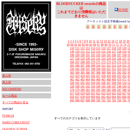
BLOODSUCKER recordsの商品
は
HOME
これまでどおり消費税はいただ
きません
アーティスト頭文字検索(serach by In
A
B
C
D
E
F
G
H
1
2
3
4
5
6
7
8
9
10
11
12
13
14
15
16
17
18
19
20
59
60
61
62
63
64
65
66
67
68
69
70
71
72
73
74
75
110
111
112
113
114
115
116
117
118
119
120
1
149
150
151
152
153
154
155
156
157
158
159
1
188
189
190
191
192
193
194
195
196
197
198
1
227
228
229
230
231
232
233
234
235
236
237
2
266
267
268
269
270
271
272
273
274
275
276
2
305
306
307
308
309
310
311
312
313
314
315
3
344
345
346
347
348
349
350
351
352
353
354
3
383
384
385
386
387
388
389
390
391
392
393
3
新入荷
422
423
424
425
426
427
428
429
430
431
432
4
461
462
463
464
465
466
467
468
469
470
471
4
再入荷
500
501
502
503
504
505
506
507
508
509
510
5
539
540
541
542
543
544
545
546
547
548
549
5
RECOMMEND
578
579
580
581
582
583
584
585
586
587
588
5
617
618
619
620
621
622
623
624
625
626
627
6
セール商品
656
657
658
659
660
661
662
663
664
665
666
6
695
696
697
698
699
700
701
702
703
704
705
7
すべての商品を見る
IMPORT
PUNK/OI
すべてのカテゴリを表示しています
HARD CORE/CRUST
OLD/NEW SCHOOL