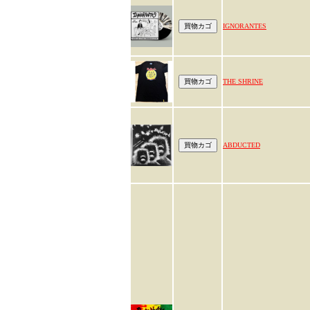
IGNORANTES
THE SHRINE
ABDUCTED