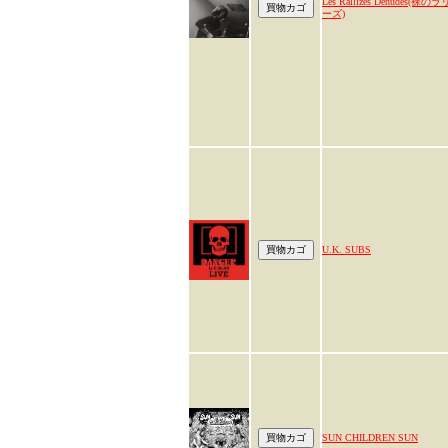
Les Rallizes Denudes(裸のラ
ーズ)
U.K. SUBS
SUN CHILDREN SUN