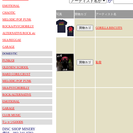
が
EMOTIONAL
CHAOTIC
写真
買物カゴ
アーティスト名
MELODIC/POP PUNK
ROCKA/PSYCHOBILLY
GORILLA BISCUITS
ALTERNATIVE/ROCK etc
SKA/REGGAE
GARAGE
DOMESTIC
PUNK/OI
恥骨
OLD/NEW SCHOOL
HARD CORE/CRUST
MELODIC/POP PUNK
SKA/PSYCHOBILLY
ROCK/ALTERNATIVE
EMOTIONAL
GARAGE
CLUB MUSIC
TシャツGOODS
DISC SHOP MISERY