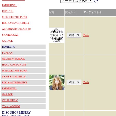
が
EMOTIONAL
CHAOTIC
写真
買物カゴ
アーティスト名
MELODIC/POP PUNK
ROCKA/PSYCHOBILLY
ALTERNATIVE/ROCK etc
SKA/REGGAE
Boris
GARAGE
DOMESTIC
PUNK/OI
OLD/NEW SCHOOL
HARD CORE/CRUST
MELODIC/POP PUNK
SKA/PSYCHOBILLY
Boris
ROCK/ALTERNATIVE
EMOTIONAL
GARAGE
CLUB MUSIC
TシャツGOODS
DISC SHOP MISERY