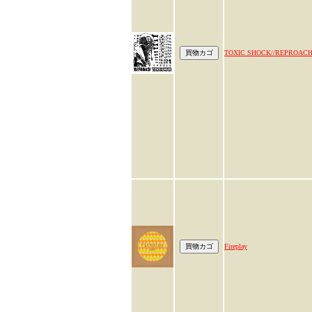
TOXIC SHOCK//REPROAC
Fireplay