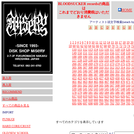
BLOODSUCKER recordsの商品
は
HOME
これまでどおり消費税はいただ
きません
アーティスト頭文字検索(serach by In
A
B
C
D
E
F
G
H
1
2
3
4
5
6
7
8
9
10
11
12
13
14
15
16
17
18
19
20
59
60
61
62
63
64
65
66
67
68
69
70
71
72
73
74
75
110
111
112
113
114
115
116
117
118
119
120
1
149
150
151
152
153
154
155
156
157
158
159
1
188
189
190
191
192
193
194
195
196
197
198
1
227
228
229
230
231
232
233
234
235
236
237
2
266
267
268
269
270
271
272
273
274
275
276
2
305
306
307
308
309
310
311
312
313
314
315
3
344
345
346
347
348
349
350
351
352
353
354
3
383
384
385
386
387
388
389
390
391
392
393
3
新入荷
422
423
424
425
426
427
428
429
430
431
432
4
461
462
463
464
465
466
467
468
469
470
471
4
再入荷
500
501
502
503
504
505
506
507
508
509
510
5
539
540
541
542
543
544
545
546
547
548
549
5
RECOMMEND
578
579
580
581
582
583
584
585
586
587
588
5
617
618
619
620
621
622
623
624
625
626
627
6
セール商品
656
657
658
659
660
661
662
663
664
665
666
6
695
696
697
698
699
700
701
702
703
704
705
7
すべての商品を見る
IMPORT
PUNK/OI
すべてのカテゴリを表示しています
HARD CORE/CRUST
OLD/NEW SCHOOL