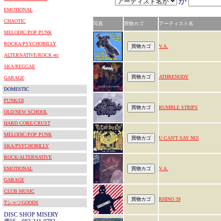
が
EMOTIONAL
CHAOTIC
写真
買物カゴ
アーティスト名
MELODIC/POP PUNK
ROCKA/PSYCHOBILLY
V.A.
ALTERNATIVE/ROCK etc
SKA/REGGAE
ATHRENODY
GARAGE
DOMESTIC
PUNK/OI
RUMBLE STRIPS
OLD/NEW SCHOOL
HARD CORE/CRUST
MELODIC/POP PUNK
U CAN'T SAY NO!
SKA/PSYCHOBILLY
ROCK/ALTERNATIVE
EMOTIONAL
V.A.
GARAGE
CLUB MUSIC
RHINO 39
TシャツGOODS
DISC SHOP MISERY