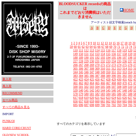
BLOODSUCKER recordsの商品
は
HOME
これまでどおり消費税はいただ
きません
アーティスト頭文字検索(serach by In
A
B
C
D
E
F
G
H
1
2
3
4
5
6
7
8
9
10
11
12
13
14
15
16
17
18
19
20
59
60
61
62
63
64
65
66
67
68
69
70
71
72
73
74
75
110
111
112
113
114
115
116
117
118
119
120
1
149
150
151
152
153
154
155
156
157
158
159
1
188
189
190
191
192
193
194
195
196
197
198
1
227
228
229
230
231
232
233
234
235
236
237
2
266
267
268
269
270
271
272
273
274
275
276
2
305
306
307
308
309
310
311
312
313
314
315
3
344
345
346
347
348
349
350
351
352
353
354
3
383
384
385
386
387
388
389
390
391
392
393
3
新入荷
422
423
424
425
426
427
428
429
430
431
432
4
461
462
463
464
465
466
467
468
469
470
471
4
再入荷
500
501
502
503
504
505
506
507
508
509
510
5
539
540
541
542
543
544
545
546
547
548
549
5
RECOMMEND
578
579
580
581
582
583
584
585
586
587
588
5
617
618
619
620
621
622
623
624
625
626
627
6
セール商品
656
657
658
659
660
661
662
663
664
665
666
6
695
696
697
698
699
700
701
702
703
704
705
7
すべての商品を見る
IMPORT
PUNK/OI
すべてのカテゴリを表示しています
HARD CORE/CRUST
OLD/NEW SCHOOL