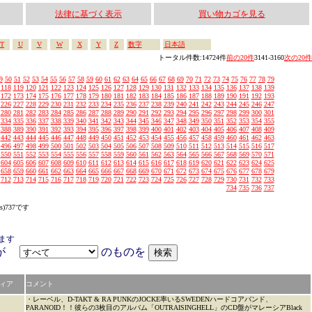
法律に基づく表示
買い物カゴを見る
T
U
V
W
X
Y
Z
数字
日本語
トータル件数:14724件
前の20件
3141-3160
次の20件
9
50
51
52
53
54
55
56
57
58
59
60
61
62
63
64
65
66
67
68
69
70
71
72
73
74
75
76
77
78
79
118
119
120
121
122
123
124
125
126
127
128
129
130
131
132
133
134
135
136
137
138
139
172
173
174
175
176
177
178
179
180
181
182
183
184
185
186
187
188
189
190
191
192
193
226
227
228
229
230
231
232
233
234
235
236
237
238
239
240
241
242
243
244
245
246
247
280
281
282
283
284
285
286
287
288
289
290
291
292
293
294
295
296
297
298
299
300
301
334
335
336
337
338
339
340
341
342
343
344
345
346
347
348
349
350
351
352
353
354
355
388
389
390
391
392
393
394
395
396
397
398
399
400
401
402
403
404
405
406
407
408
409
442
443
444
445
446
447
448
449
450
451
452
453
454
455
456
457
458
459
460
461
462
463
496
497
498
499
500
501
502
503
504
505
506
507
508
509
510
511
512
513
514
515
516
517
550
551
552
553
554
555
556
557
558
559
560
561
562
563
564
565
566
567
568
569
570
571
604
605
606
607
608
609
610
611
612
613
614
615
616
617
618
619
620
621
622
623
624
625
658
659
660
661
662
663
664
665
666
667
668
669
670
671
672
673
674
675
676
677
678
679
712
713
714
715
716
717
718
719
720
721
722
723
724
725
726
727
728
729
730
731
732
733
734
735
736
737
s)737です
ます
アが
のものを
ィア
コメント
・レーベル、D-TAKT & RA PUNKのJOCKE率いるSWEDENハードコアバンド、
PARANOID！！彼らの3枚目のアルバム「OUTRAISINGHELL」のCD盤がマレーシアBlack