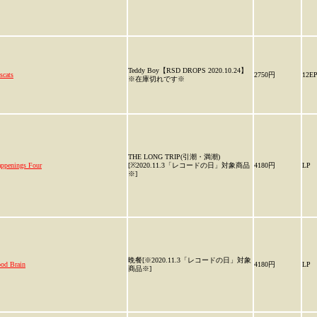
Teddy Boy【RSD DROPS 2020.10.24】
scats
2750円
12E
※在庫切れです※
THE LONG TRIP(引潮・満潮)
ppenings Four
[※2020.11.3「レコードの日」対象商品
4180円
LP
※]
晩餐[※2020.11.3「レコードの日」対象
od Brain
4180円
LP
商品※]