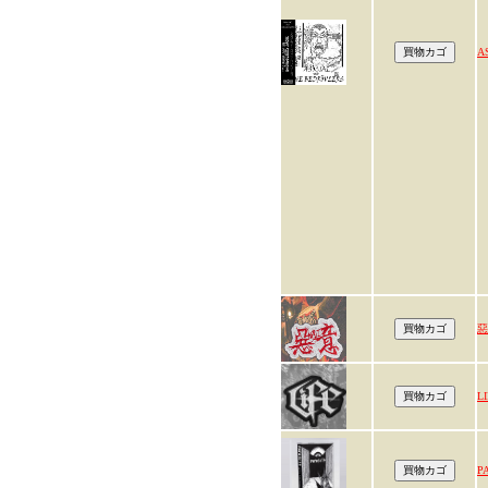
A
惡
L
P