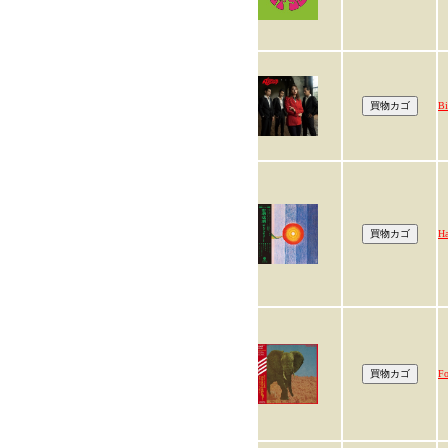
Bi
Ha
Fo