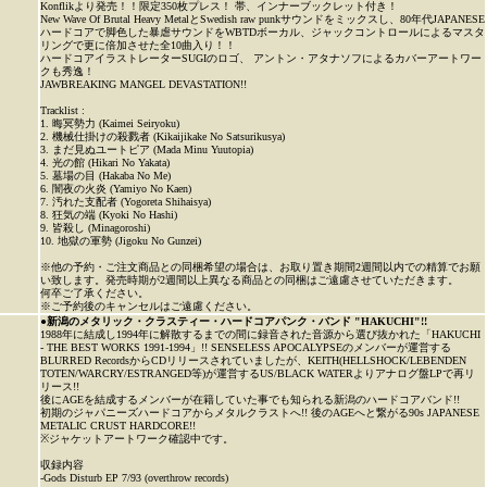
Konflikより発売！！限定350枚プレス！ 帯、インナーブックレット付き！
New Wave Of Brutal Heavy MetalとSwedish raw punkサウンドをミックスし、80年代JAPANESE
ハードコアで脚色した暴虐サウンドをWBTDボーカル、ジャックコントロールによるマスタ
リングで更に倍加させた全10曲入り！！
ハードコアイラストレーターSUGIのロゴ、 アントン・アタナソフによるカバーアートワー
クも秀逸！
JAWBREAKING MANGEL DEVASTATION!!
Tracklist :
1. 晦冥勢力 (Kaimei Seiryoku)
2. 機械仕掛けの殺戮者 (Kikaijikake No Satsurikusya)
3. まだ見ぬユートピア (Mada Minu Yuutopia)
4. 光の館 (Hikari No Yakata)
5. 墓場の目 (Hakaba No Me)
6. 闇夜の火炎 (Yamiyo No Kaen)
7. 汚れた支配者 (Yogoreta Shihaisya)
8. 狂気の端 (Kyoki No Hashi)
9. 皆殺し (Minagoroshi)
10. 地獄の軍勢 (Jigoku No Gunzei)
※他の予約・ご注文商品との同梱希望の場合は、お取り置き期間2週間以内での精算でお願
い致します。発売時期が2週間以上異なる商品との同梱はご遠慮させていただきます。
何卒ご了承ください。
※ご予約後のキャンセルはご遠慮ください。
●新潟のメタリック・クラスティー・ハードコアパンク・バンド "HAKUCHI"!!
1988年に結成し1994年に解散するまでの間に録音された音源から選び抜かれた「HAKUCHI
- THE BEST WORKS 1991-1994」!! SENSELESS APOCALYPSEのメンバーが運営する
BLURRED RecordsからCDリリースされていましたが、KEITH(HELLSHOCK/LEBENDEN
TOTEN/WARCRY/ESTRANGED等)が運営するUS/BLACK WATERよりアナログ盤LPで再リ
リース!!
後にAGEを結成するメンバーが在籍していた事でも知られる新潟のハードコアバンド!!
初期のジャパニーズハードコアからメタルクラストへ!! 後のAGEへと繋がる90s JAPANESE
METALIC CRUST HARDCORE!!
※ジャケットアートワーク確認中です。
収録内容
-Gods Disturb EP 7/93 (overthrow records)