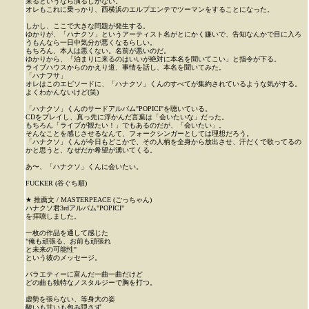
来るというなら演るしかない。
オレもこれに乗っかり、西横浜のエルプエンテでツーマンをすることになった。
しかし、ここで大きな問題が発生する。
ゆかりが、「ハナクソ」というアーティスト名がとにかく嫌いで、告知なんかで目に入ろ
うもんなら一日中気分が悪くなるらしい。
もちろん、本人は悪くない。名前が悪いのだ。
ゆかりから、「泊まりに来るのはいいが絶対に本名を聞いてこい」と指令が下る。
ライブハウスからのかえり道、事情を話し、本名を聞いてみた。
「ハナフサ」
オレはこのエピソードに、「ハナクソ」くんのすべてが集約されているような気がする。
よくわかんないけど(笑)
「ハナクソ」くんのサードアルバム"POPICI"を聴いている。
CDをプレイし、真っ先に浮かんだ言葉は「会いたいな」だった。
もちろん「ライブが観たい！」でもあるのだが、「会いたい」。
そんなことを感じさせるなんて、フォークシンガーとしては理想だろう。
「ハナクソ」くんが今日もどこかで、その人柄を全身から放出させ、汗だくで歌ってるの
かと思うと、なぜだか希望が湧いてくる。
あ〜、「ハナクソ」くんに会いたい。
FUCKER (谷ぐち順)
★ 推薦文 / MASTERPEACE (ごっちゃん)
ハナクソ君3rdアルバム"POPICI"
を拝聴しました。
一枚の作品を通して感じた
"俺も頑張る、お前も頑張れ
と未来の可能性"
という彼のメッセージ。
バラエティーに富んだ一曲一曲だけど
どの曲も独特なノスタルジーで胸を打つ。
虚勢を張らない、等身大の姿
酸いも甘いも包み隠さず