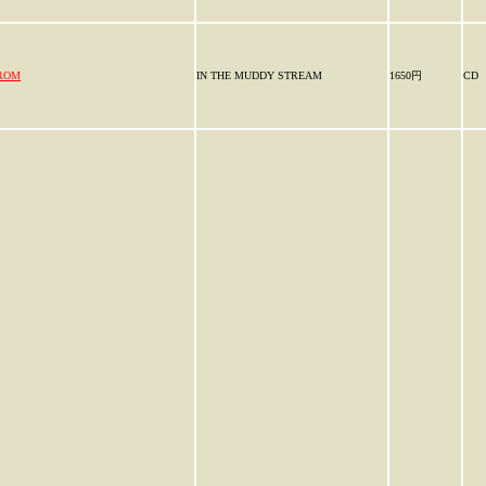
ROM
IN THE MUDDY STREAM
1650円
CD