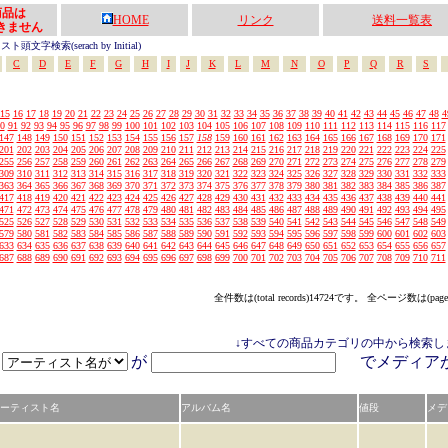
の商品は
HOME
リンク
送料一覧表
きません
頭文字検索(serach by Initial)
C
D
E
F
G
H
I
J
K
L
M
N
O
P
Q
R
S
15
16
17
18
19
20
21
22
23
24
25
26
27
28
29
30
31
32
33
34
35
36
37
38
39
40
41
42
43
44
45
46
47
48
4
0
91
92
93
94
95
96
97
98
99
100
101
102
103
104
105
106
107
108
109
110
111
112
113
114
115
116
117
147
148
149
150
151
152
153
154
155
156
157
158
159
160
161
162
163
164
165
166
167
168
169
170
171
201
202
203
204
205
206
207
208
209
210
211
212
213
214
215
216
217
218
219
220
221
222
223
224
225
255
256
257
258
259
260
261
262
263
264
265
266
267
268
269
270
271
272
273
274
275
276
277
278
279
309
310
311
312
313
314
315
316
317
318
319
320
321
322
323
324
325
326
327
328
329
330
331
332
333
363
364
365
366
367
368
369
370
371
372
373
374
375
376
377
378
379
380
381
382
383
384
385
386
387
417
418
419
420
421
422
423
424
425
426
427
428
429
430
431
432
433
434
435
436
437
438
439
440
441
471
472
473
474
475
476
477
478
479
480
481
482
483
484
485
486
487
488
489
490
491
492
493
494
495
525
526
527
528
529
530
531
532
533
534
535
536
537
538
539
540
541
542
543
544
545
546
547
548
549
579
580
581
582
583
584
585
586
587
588
589
590
591
592
593
594
595
596
597
598
599
600
601
602
603
633
634
635
636
637
638
639
640
641
642
643
644
645
646
647
648
649
650
651
652
653
654
655
656
657
687
688
689
690
691
692
693
694
695
696
697
698
699
700
701
702
703
704
705
706
707
708
709
710
711
全件数は(total records)14724です。 全ページ数は(page
↓すべての商品カテゴリの中から検索し
が
でメディ
ーティスト名
アルバム名
値段
メデ