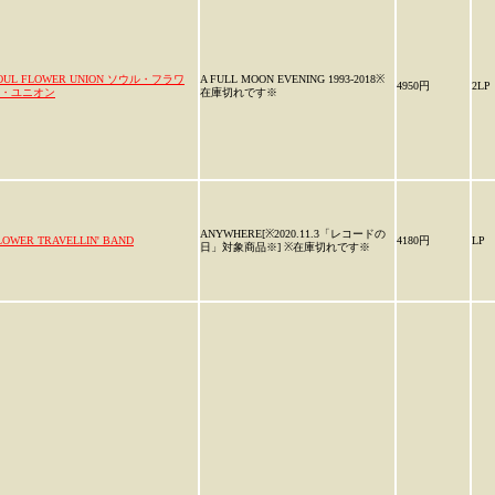
OUL FLOWER UNION ソウル・フラワ
A FULL MOON EVENING 1993-2018※
4950円
2LP
・ユニオン
在庫切れです※
ANYWHERE[※2020.11.3「レコードの
LOWER TRAVELLIN' BAND
4180円
LP
日」対象商品※] ※在庫切れです※