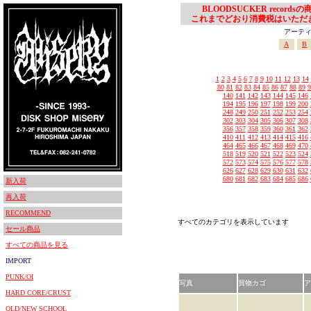
BLOODSUCKER records
これまでどおり消費税はいただ
アーティスト
A
B
1
2
3
4
5
6
7
8
9
10
11
12
13
14
80
81
82
83
84
85
86
87
88
89
9
140
141
142
143
144
145
146
194
195
196
197
198
199
200
248
249
250
251
252
253
254
302
303
304
305
306
307
308
356
357
358
359
360
361
362
410
411
412
413
414
415
416
464
465
466
467
468
469
470
518
519
520
521
522
523
524
572
573
574
575
576
577
578
626
627
628
629
630
631
632
680
681
682
683
684
685
686
新入荷
再入荷
RECOMMEND
すべてのカテゴリを表示しています
セール商品
すべての商品を見る
IMPORT
PUNK/OI
写真
買物カゴ
ア
HARD CORE/CRUST
OLD/NEW SCHOOL