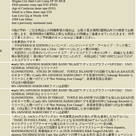
-Niigata City Hard Core Comp EP 93 MCR
-FKD presents comp tape 8/92 (FKD)
-Age of Confusion demo tape (9/91)
-World in a Mess demo tape 5/92
-Last Live Gig at Woody 4/94
-1994 Last Demo
And a previously unreleased track.
※他の予約・ご注文商品との同梱希望の場合は、お取り置き期間2週間以内での精算でお願
い致します。発売時期が2週間以上異なる商品との同梱はご遠慮させていただきます。何卒
ご了承ください。 ※ご予約後のキャンセルはご遠慮ください。
※在庫切れです※
・※PAPERBACK EDITIONジャパニーズ・パンク/ハードコア・アーカイブ・ブック第二
弾!!(1987-1992)・約15.5cm x 23cm・540ページ(レビュー数1500枚)
K
・大好評だった日本のパンク/ハードコア・ディスコグラフィ本から2年！、続編となる第2
弾が発売決定！ 第1弾が"1975-1986"までだったので、今回は続く"1987-1992"にかけてのデ
ィスコグラフィー本!!
●early 90's JAPANESE HARDCORE BAND "BLAZE"!! ディスコグラフィーLP/CDが、USの
GENERAL SPEECHよりリリース!!
SLOWMOTIONS、STICKS IN THROAT、TURTLE ISLAND等での活動でも知られるKAZU氏
がギターで率いたearly 90's JAPANESE HARDCORE!! デモ音源や92年にSakuragi Recordから
リリースした唯一の7インチ"But Nothing Ever Change"、未発表音源も収録!!
LPは全14曲収録!!
90's JAPANESE HARDCOREファンは必聴!!
●early 90's JAPANESE HARDCORE BAND "BLAZE"!! ディスコグラフィーLP/CDが、USの
GENERAL SPEECHよりリリース!!
SLOWMOTIONS、STICKS IN THROAT、TURTLE ISLAND等での活動でも知られるKAZU氏
がギターで率いたearly 90's JAPANESE HARDCORE!! デモ音源や92年にSakuragi Recordから
リリースした唯一の7インチ"But Nothing Ever Change"、未発表音源も収録!! LPは全14曲収
録、CDは更にデモ音源を7曲(未発表も!)追加収録した全21曲収録!!
90's JAPANESE HARDCOREファンは必聴!!
・のっこん（exカングルワングル）や大塚寛之(ex渋さ知らズ等)も参加した1stアルバム
「PANIC IN FOOLS PARK」から9年ぶりとなる2020年発2ndアルバムが入荷！！
サイケデリックでアナーキーな極上のオリジナル グルーヴナンバー全10曲。
ジャケットデザインはLAで活躍するサイケデリックイラストレーターDawn Aquarius。
MANOMANIの行正 将雅哉&タマミ.ex DUB ZOMBIES.R&B SingerのAKARI、ex
rampton.TACHIMACIのDj Cann Yuu 山内テツの甥でもある市川 花之氶ら豪華ミュージシャ