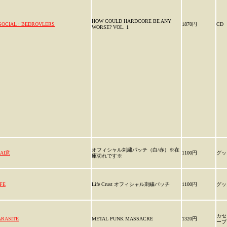
HOW COULD HARDCORE BE ANY
SOCIAL : BEDROVLERS
1870円
CD
WORSE? VOL. 1
オフィシャル刺繍パッチ（白/赤）※在
AI意
1100円
グッ
庫切れです※
IFE
Life Crust オフィシャル刺繍パッチ
1100円
グッ
カセ
ARASITE
METAL PUNK MASSACRE
1320円
ープ