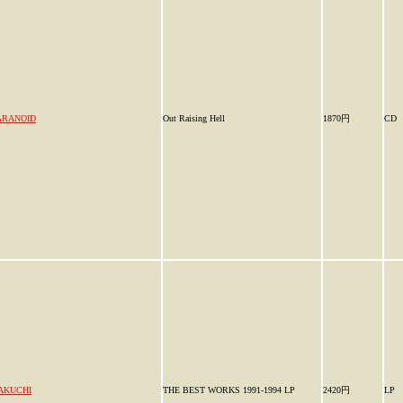
ARANOID
Out Raising Hell
1870円
CD
AKUCHI
THE BEST WORKS 1991-1994 LP
2420円
LP