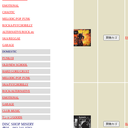
EMOTIONAL
CHAOTIC
MELODIC/POP PUNK
ROCKA/PSYCHOBILLY
ALTERNATIVE/ROCK etc
P
SKA/REGGAE
GARAGE
DOMESTIC
PUNK/OI
OLD/NEW SCHOOL
HARD CORE/CRUST
MELODIC/POP PUNK
SKA/PSYCHOBILLY
ROCK/ALTERNATIVE
EMOTIONAL
GARAGE
CLUB MUSIC
TシャツGOODS
DISC SHOP MISERY
H