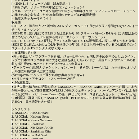
[※2020.11.3「レコードの日」対象商品※]
「満月の夕」リリース25周年記念コンピレーション!
ソウル・フラワー・ユニオン結成1993年から2018年までのミディアム～スロー・チューン
の極上名曲を集大成した全20曲収録のアナログ2LP!超限定盤!
※先着ステッカー付きです！
収録曲：
[SIDE-A] A1.満月の夕 A2.潮の路 A3.レプン・カムイ A4.月が笑う夜に導師はいない A5.イー
チ・リトル・シング
[SIDE-B] B1.荒れ地にて B2.野づらは星あかり B3.フリー・バルーン B4.そら (この空はあの
空につながっている) B5.星降る島 (オーマルシラ・オーウルシーラ)
[SIDE-C] C1.ひかり C2.寝顔を見せて C3.海へゆく C4.移動遊園地の夜 C5.燃やされた詩集
[SIDE-D] D1.死んだあのコ D2.地下鉄道の少年 D3.世界はお前を待っている D4.最果てのバ
スターミナル D5.ランタナの咲く方へ
※在庫切れです※
●内田裕也とザ・フラワーズを再編、ジョー山中(vo)、石間ヒデキ(g)を中心としたラインナ
ップで日本のロック黎明期に大きな足跡を残した名バンドが、英国ロックやブルースの名
曲を感性豊かにカバーしたデビュー作(1970年発表)
●アートワーク(見開きジャケット、インサート、巻き帯、レーベル)は、入手困難なオリジ
ナル盤に可能な限り忠実に復刻
(※Philipsのレーベルロゴ及び名称は復刻されません)
●オリジナル・アナログ・マスターテープ使用
●180g重量盤。
●復活以降も精力的に活動を続けるASOCIALと、FEAR OF WARのメンバーも在籍し、本作
が唯一作となったTHE BEDROVLERSの80'sスウェディッシュ・ハードコア2バンドによる84
年に伝説のレーベルUproar Recordsの第一弾としてリリースされたカセット・アルバムが初
CD化再発。再発に際してASOCIALは3曲、BEDROVLERSは4曲未発表音源が追加収録。限
定300枚、日本語帯付き仕様！
ソングリスト
1. ASOCIAL– Asocial Attack
2. ASOCIAL– Hardcore Song
3. ASOCIAL– Krossa Nazismen
4. ASOCIAL– Revolution
5. ASOCIAL– När Kriget Är Här
6. ASOCIAL– Samhällets Offer
7. ASOCIAL– En Död Snut
8. ASOCIAL– Bränn Din