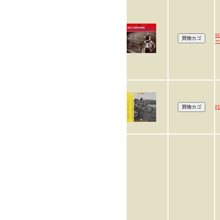
S
ー
F