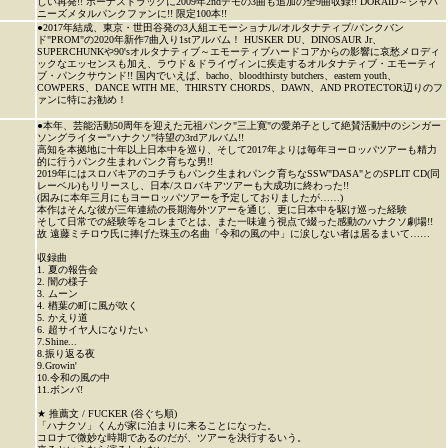
しい再発!! ボーナストラックに2009年2ndデモの3曲も追加の全9曲収録!! DORAID～ジャパ
ニーズメタルパンクファンに!! 限定100本!!
●2017年結成、東京・世田谷発の3人組エモーショナル/オルタナティブ/パンクバン
ド"PROM"の2020年新作7曲入り1stアルバム！ HUSKER DU、DINOSAUR Jr、
SUPERCHUNKや90'sオルタナティブ～エモーティブハードコアからの影響に哀愁メロディ
ックなエッセンスも加え、ラウド＆ドライヴィンに疾走するオルタナティブ・エモーティ
ブ・パンクサウンド!! 国内でいえば、bacho、bloodthirsty butchers、eastern youth、
COWPERS、DANCE WITH ME、THIRSTY CHORDS、DAWN、AND PROTECTOR辺りのフ
ァンに特にお勧め！
●本年、芸能活動50周年を迎えた元祖パンク"三上寛"の愛弟子として絶賛活動中のシンガー
ソングライター"ハナクソ"待望の3rdアルバム!!
高知を本拠地に十年以上日本中を巡り、そして2017年よりは毎年ヨーロッパツアーも精力
的に行うパンク生まれパンク育ちな男!!
2019年にはスロバキアのコチラもパンク生まれパンク育ちなSSW"DASA"とのSPLIT CD(同
レーベル)もリリースし、日本/スロバキアツアーも大成功に終わった!!
(因みに本年三月にもヨーロッパツアーを予定しておりましたが……)
本作はそんな彼が三年連続の長期海外ツアーを通じ、更に日本中を駆け巡った経験
そして日常での経験等をコレまでとは、また一味違う視点で綴った感動のハナクソ劇場!!
故 遠藤ミチロウ氏に捧げた珠玉の名曲「令和の風の中」に涙しない者は居るまいて……
収録曲
1. 夏の報告会
2. 闇の様子
3. ムーン
4. 楢葉の町に風が吹く
5. かえり道
6. 超サイヤ人になりたい
7.Shine...
8.振り返る夜
9.Growin'
10.令和の風の中
11.ボンバ!
★ 推薦文 / FUCKER (谷ぐち順)
「ハナクソ」くんが家に泊まりに来ることになった。
コロナで微妙な時期であるのだが、ツアーを決行するいう。