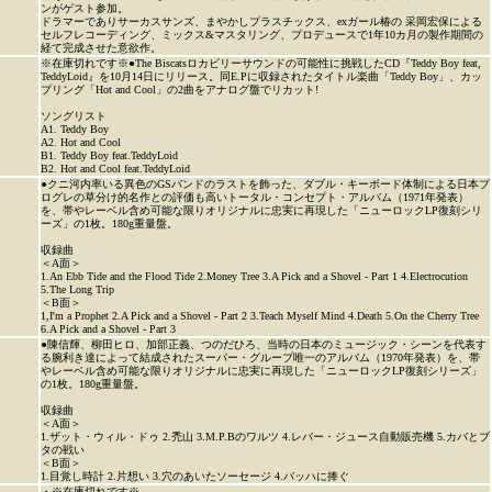
ンがゲスト参加。
ドラマーでありサーカスサンズ、まやかしプラスチックス、exガール椿の 采岡宏保による
セルフレコーディング、ミックス&マスタリング、プロデュースで1年10カ月の製作期間の
経て完成させた意欲作。
※在庫切れです※●The Biscatsロカビリーサウンドの可能性に挑戦したCD『Teddy Boy feat,
TeddyLoid』を10月14日にリリース。同E.Pに収録されたタイトル楽曲「Teddy Boy」、カッ
プリング「Hot and Cool」の2曲をアナログ盤でリカット!
P
ソングリスト
A1. Teddy Boy
A2. Hot and Cool
B1. Teddy Boy feat.TeddyLoid
B2. Hot and Cool feat.TeddyLoid
●クニ河内率いる異色のGSバンドのラストを飾った、ダブル・キーボード体制による日本プ
ログレの草分け的名作との評価も高いトータル・コンセプト・アルバム（1971年発表）
を、帯やレーベル含め可能な限りオリジナルに忠実に再現した「ニューロックLP復刻シリ
ーズ」の1枚。180g重量盤。
収録曲
＜A面＞
1.An Ebb Tide and the Flood Tide 2.Money Tree 3.A Pick and a Shovel - Part 1 4.Electrocution
5.The Long Trip
＜B面＞
1,I'm a Prophet 2.A Pick and a Shovel - Part 2 3.Teach Myself Mind 4.Death 5.On the Cherry Tree
6.A Pick and a Shovel - Part 3
●陳信輝、柳田ヒロ、加部正義、つのだひろ、当時の日本のミュージック・シーンを代表す
る腕利き達によって結成されたスーパー・グループ唯一のアルバム（1970年発表）を、帯
やレーベル含め可能な限りオリジナルに忠実に再現した「ニューロックLP復刻シリーズ」
の1枚。180g重量盤。
収録曲
＜A面＞
1.ザット・ウィル・ドゥ 2.禿山 3.M.P.Bのワルツ 4.レバー・ジュース自動販売機 5.カバとブ
タの戦い
＜B面＞
1.目覚し時計 2.片想い 3.穴のあいたソーセージ 4.バッハに捧ぐ
・※在庫切れです※