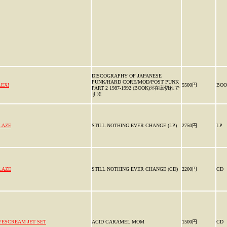
DISCOGRAPHY OF JAPANESE
PUNK/HARD CORE/MOD/POST PUNK
LEX!
5500円
BOO
PART 2 1987-1992 (BOOK)※在庫切れで
す※
LAZE
STILL NOTHING EVER CHANGE (LP)
2750円
LP
LAZE
STILL NOTHING EVER CHANGE (CD)
2200円
CD
YESCREAM JET SET
ACID CARAMEL MOM
1500円
CD