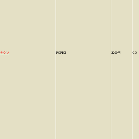
ナクソ
POPICI
2200円
CD