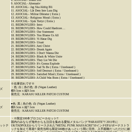
9. ASOCIAL– Alternativ
10. ASOCIAL– Jag Ska Aldrig Bli
11. ASOCIAL– Låt Dem Inte Lura Dig
12. ASOCIAL– Militar Diktatur ( Extra )
13. ASOCIAL– Religious Moral ( Extra )
14. ASOCIAL– Sjuk Tortyr ( Extra )
15. BEDROVLERS- Intro
16. BEDROVLERS- How Could Hardcore....
17. BEDROVLERS- Our Statement
18. BEDROVLERS- You Blame Us All
19. BEDROVLERS- Vi Hatar Dig
20. BEDROVLERS- Utsatt
21. BEDROVLERS- Anti Christ
22. BEDROVLERS- Drunk Again
23. BEDROVLERS- I Don't Wanna Die
24. BEDROVLERS- Black & White Unite
25. BEDROVLERS- They Lie We Die
26. BEDROVLERS- It's Gonna Explode
27. BEDROVLERS- Sad To Be ( Extra / Unreleased )
28. BEDROVLERS- Self Destruct ( Extra / Unreleased )
29. BEDROVLERS- Satisfied Mind ( Extra / Unreleased )
30. BEDROVLERS- A Child Was Born ( Extra / Unreleased )
※在庫切れです※
・色: 白 | 糸の色: 赤 (Vegan Leather)
ズ
横9.5cm x 縦9.5cm
発売元 : KARASU KILLER PATCH CUSTOM
●色: 黒 | 糸の色: 白 (Vegan Leather)
ズ
横8.5cm x 縦7.5cm
発売元 : KARASU KILLER PATCH CUSTOM
・※限定100本プロコピーカセット!!
国内のみならず海外からも注目を集める愛知メタルパンク"PARASITE"!! 2011年に
ットテ
UK/TADPOLEからリリースされた"METAL PUNK MASSACRE"10インチEPがボーナストラ
ックを加えて再発!! 発売当時も限定500枚があっという間に完売、入手困難だっただけに嬉