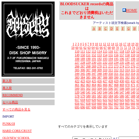
BLOODSUCKER recordsの商品
は
HOME
これまでどおり消費税はいただ
きません
アーティスト頭文字検索(serach by In
A
B
C
D
E
F
G
H
1
2
3
4
5
6
7
8
9
10
11
12
13
14
15
16
17
18
19
20
59
60
61
62
63
64
65
66
67
68
69
70
71
72
73
74
75
110
111
112
113
114
115
116
117
118
119
120
1
149
150
151
152
153
154
155
156
157
158
159
1
188
189
190
191
192
193
194
195
196
197
198
1
227
228
229
230
231
232
233
234
235
236
237
2
266
267
268
269
270
271
272
273
274
275
276
2
305
306
307
308
309
310
311
312
313
314
315
3
344
345
346
347
348
349
350
351
352
353
354
3
383
384
385
386
387
388
389
390
391
392
393
3
新入荷
422
423
424
425
426
427
428
429
430
431
432
4
461
462
463
464
465
466
467
468
469
470
471
4
再入荷
500
501
502
503
504
505
506
507
508
509
510
5
539
540
541
542
543
544
545
546
547
548
549
5
RECOMMEND
578
579
580
581
582
583
584
585
586
587
588
5
617
618
619
620
621
622
623
624
625
626
627
6
セール商品
656
657
658
659
660
661
662
663
664
665
666
6
695
696
697
698
699
700
701
702
703
704
705
7
すべての商品を見る
IMPORT
PUNK/OI
すべてのカテゴリを表示しています
HARD CORE/CRUST
OLD/NEW SCHOOL