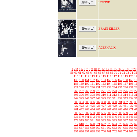
UNKIND
BRAIN KILLER
ACEPHALIX
1
2
3
4
5
6
7
8
9
10
11
12
13
14
15
16
17
18
19
20
59
60
61
62
63
64
65
66
67
68
69
70
71
72
73
74
75
110
111
112
113
114
115
116
117
118
119
120
1
149
150
151
152
153
154
155
156
157
158
159
1
188
189
190
191
192
193
194
195
196
197
198
1
227
228
229
230
231
232
233
234
235
236
237
2
266
267
268
269
270
271
272
273
274
275
276
2
305
306
307
308
309
310
311
312
313
314
315
3
344
345
346
347
348
349
350
351
352
353
354
3
383
384
385
386
387
388
389
390
391
392
393
3
422
423
424
425
426
427
428
429
430
431
432
4
461
462
463
464
465
466
467
468
469
470
471
4
500
501
502
503
504
505
506
507
508
509
510
5
539
540
541
542
543
544
545
546
547
548
549
5
578
579
580
581
582
583
584
585
586
587
588
5
617
618
619
620
621
622
623
624
625
626
627
6
656
657
658
659
660
661
662
663
664
665
666
6
695
696
697
698
699
700
701
702
703
704
705
7