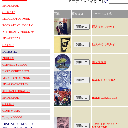
が
EMOTIONAL
CHAOTIC
写真
買物カゴ
アーティスト名
MELODIC/POP PUNK
ROCKA/PSYCHOBILLY
巨人ゆえにデカイ
ALTERNATIVE/ROCK etc
SKA/REGGAE
巨人ゆえにデカイ
GARAGE
DOMESTIC
PUNK/OI
手ノ内嫁蔵
OLD/NEW SCHOOL
HARD CORE/CRUST
MELODIC/POP PUNK
BACK TO BASICS
SKA/PSYCHOBILLY
ROCK/ALTERNATIVE
EMOTIONAL
HARD CORE DUDE
GARAGE
CLUB MUSIC
TシャツGOODS
DISC SHOP MISERY
TOMORROWS GONE
MAGAZINE