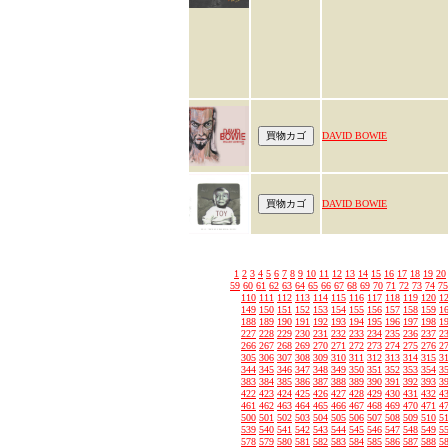
DAVID BOWIE
DAVID BOWIE
1
2
3
4
5
6
7
8
9
10
11
12
13
14
15
16
17
18
19
20
59
60
61
62
63
64
65
66
67
68
69
70
71
72
73
74
75
110
111
112
113
114
115
116
117
118
119
120
1
149
150
151
152
153
154
155
156
157
158
159
1
188
189
190
191
192
193
194
195
196
197
198
1
227
228
229
230
231
232
233
234
235
236
237
2
266
267
268
269
270
271
272
273
274
275
276
2
305
306
307
308
309
310
311
312
313
314
315
3
344
345
346
347
348
349
350
351
352
353
354
3
383
384
385
386
387
388
389
390
391
392
393
3
422
423
424
425
426
427
428
429
430
431
432
4
461
462
463
464
465
466
467
468
469
470
471
4
500
501
502
503
504
505
506
507
508
509
510
5
539
540
541
542
543
544
545
546
547
548
549
5
578
579
580
581
582
583
584
585
586
587
588
5