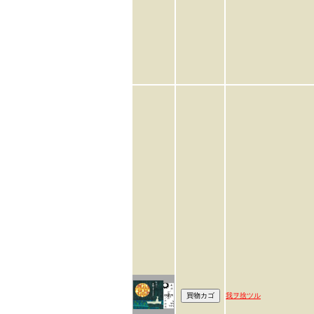
我ヲ捨ツル