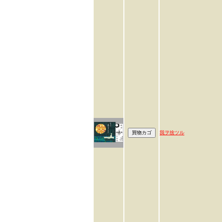
我ヲ捨ツル