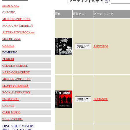
が
EMOTIONAL
CHAOTIC
写真
買物カゴ
アーティスト名
MELODIC/POP PUNK
ROCKA/PSYCHOBILLY
ALTERNATIVE/ROCK etc
SKA/REGGAE
GARAGE
ASBESTOS
DOMESTIC
PUNK/OI
OLD/NEW SCHOOL
HARD CORE/CRUST
MELODIC/POP PUNK
SKA/PSYCHOBILLY
ROCK/ALTERNATIVE
EMOTIONAL
DEFIANCE
GARAGE
CLUB MUSIC
TシャツGOODS
DISC SHOP MISERY