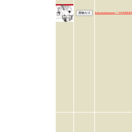
kamomekamome // SWARRR