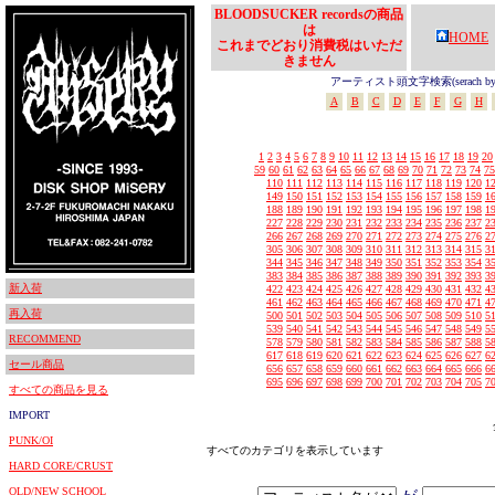
BLOODSUCKER recordsの商品
は
HOME
これまでどおり消費税はいただ
きません
アーティスト頭文字検索(serach by In
A
B
C
D
E
F
G
H
1
2
3
4
5
6
7
8
9
10
11
12
13
14
15
16
17
18
19
20
59
60
61
62
63
64
65
66
67
68
69
70
71
72
73
74
75
110
111
112
113
114
115
116
117
118
119
120
1
149
150
151
152
153
154
155
156
157
158
159
1
188
189
190
191
192
193
194
195
196
197
198
1
227
228
229
230
231
232
233
234
235
236
237
2
266
267
268
269
270
271
272
273
274
275
276
2
305
306
307
308
309
310
311
312
313
314
315
3
344
345
346
347
348
349
350
351
352
353
354
3
383
384
385
386
387
388
389
390
391
392
393
3
新入荷
422
423
424
425
426
427
428
429
430
431
432
4
461
462
463
464
465
466
467
468
469
470
471
4
再入荷
500
501
502
503
504
505
506
507
508
509
510
5
539
540
541
542
543
544
545
546
547
548
549
5
RECOMMEND
578
579
580
581
582
583
584
585
586
587
588
5
617
618
619
620
621
622
623
624
625
626
627
6
セール商品
656
657
658
659
660
661
662
663
664
665
666
6
695
696
697
698
699
700
701
702
703
704
705
7
すべての商品を見る
IMPORT
PUNK/OI
すべてのカテゴリを表示しています
HARD CORE/CRUST
OLD/NEW SCHOOL