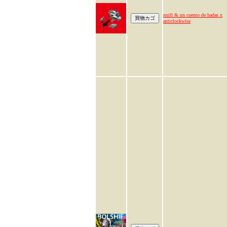
nuill & un cuento de hadas x
anticlockwise