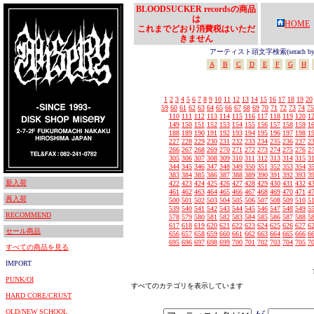
BLOODSUCKER recordsの商品
は
HOME
これまでどおり消費税はいただ
きません
アーティスト頭文字検索(serach by In
A
B
C
D
E
F
G
H
1
2
3
4
5
6
7
8
9
10
11
12
13
14
15
16
17
18
19
20
59
60
61
62
63
64
65
66
67
68
69
70
71
72
73
74
75
110
111
112
113
114
115
116
117
118
119
120
1
149
150
151
152
153
154
155
156
157
158
159
1
188
189
190
191
192
193
194
195
196
197
198
1
227
228
229
230
231
232
233
234
235
236
237
2
266
267
268
269
270
271
272
273
274
275
276
2
305
306
307
308
309
310
311
312
313
314
315
3
344
345
346
347
348
349
350
351
352
353
354
3
383
384
385
386
387
388
389
390
391
392
393
3
新入荷
422
423
424
425
426
427
428
429
430
431
432
4
461
462
463
464
465
466
467
468
469
470
471
4
再入荷
500
501
502
503
504
505
506
507
508
509
510
5
539
540
541
542
543
544
545
546
547
548
549
5
RECOMMEND
578
579
580
581
582
583
584
585
586
587
588
5
617
618
619
620
621
622
623
624
625
626
627
6
セール商品
656
657
658
659
660
661
662
663
664
665
666
6
695
696
697
698
699
700
701
702
703
704
705
7
すべての商品を見る
IMPORT
PUNK/OI
すべてのカテゴリを表示しています
HARD CORE/CRUST
OLD/NEW SCHOOL