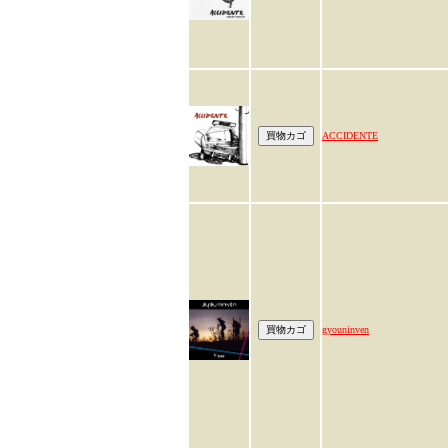
ACCIDENTE
gyouninven