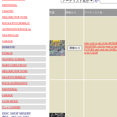
が
EMOTIONAL
CHAOTIC
写真
買物カゴ
アーティスト名
MELODIC/POP PUNK
ROCKA/PSYCHOBILLY
ALTERNATIVE/ROCK etc
SKA/REGGAE
GARAGE
Seth wish to all of the MUR
WEAPONS will be gone in th
DOMESTIC
FUTURE and wish the WOR
to be CALM
PUNK/OI
OLD/NEW SCHOOL
HARD CORE/CRUST
MELODIC/POP PUNK
SKA/PSYCHOBILLY
ROCK/ALTERNATIVE
EMOTIONAL
GARAGE
CLUB MUSIC
TシャツGOODS
DISC SHOP MISERY