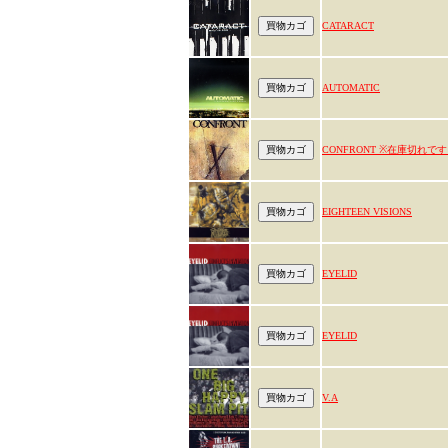
CATARACT
AUTOMATIC
CONFRONT ※在庫切れで
EIGHTEEN VISIONS
EYELID
EYELID
V.A