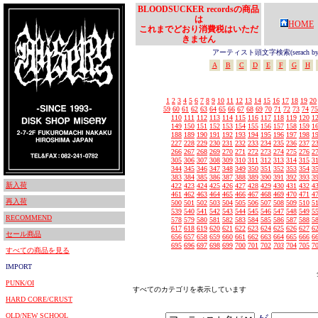
BLOODSUCKER recordsの商品
は
HOME
これまでどおり消費税はいただ
きません
アーティスト頭文字検索(serach by In
A
B
C
D
E
F
G
H
1
2
3
4
5
6
7
8
9
10
11
12
13
14
15
16
17
18
19
20
59
60
61
62
63
64
65
66
67
68
69
70
71
72
73
74
75
110
111
112
113
114
115
116
117
118
119
120
1
149
150
151
152
153
154
155
156
157
158
159
1
188
189
190
191
192
193
194
195
196
197
198
1
227
228
229
230
231
232
233
234
235
236
237
2
266
267
268
269
270
271
272
273
274
275
276
2
305
306
307
308
309
310
311
312
313
314
315
3
344
345
346
347
348
349
350
351
352
353
354
3
383
384
385
386
387
388
389
390
391
392
393
3
新入荷
422
423
424
425
426
427
428
429
430
431
432
4
461
462
463
464
465
466
467
468
469
470
471
4
再入荷
500
501
502
503
504
505
506
507
508
509
510
5
539
540
541
542
543
544
545
546
547
548
549
5
RECOMMEND
578
579
580
581
582
583
584
585
586
587
588
5
617
618
619
620
621
622
623
624
625
626
627
6
セール商品
656
657
658
659
660
661
662
663
664
665
666
6
695
696
697
698
699
700
701
702
703
704
705
7
すべての商品を見る
IMPORT
PUNK/OI
すべてのカテゴリを表示しています
HARD CORE/CRUST
OLD/NEW SCHOOL