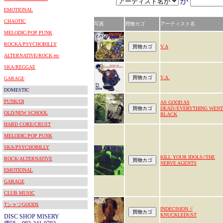
が
EMOTIONAL
CHAOTIC
写真
買物カゴ
アーティスト名
MELODIC/POP PUNK
ROCKA/PSYCHOBILLY
V.A
ALTERNATIVE/ROCK etc
SKA/REGGAE
V.A.
GARAGE
DOMESTIC
PUNK/OI
AS GOOD AS
DEAD//EVERYTHING WENT
OLD/NEW SCHOOL
BLACK
HARD CORE/CRUST
MELODIC/POP PUNK
SKA/PSYCHOBILLY
KILL YOUR IDOLS//THE
ROCK/ALTERNATIVE
NERVE AGENTS
EMOTIONAL
GARAGE
CLUB MUSIC
TシャツGOODS
INDECISION //
KNUCKLEDUST
DISC SHOP MISERY