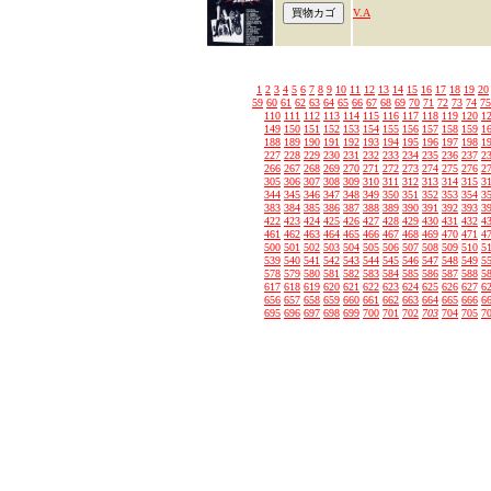
V.A
1
2
3
4
5
6
7
8
9
10
11
12
13
14
15
16
17
18
19
20
59
60
61
62
63
64
65
66
67
68
69
70
71
72
73
74
75
110
111
112
113
114
115
116
117
118
119
120
1
149
150
151
152
153
154
155
156
157
158
159
1
188
189
190
191
192
193
194
195
196
197
198
1
227
228
229
230
231
232
233
234
235
236
237
2
266
267
268
269
270
271
272
273
274
275
276
2
305
306
307
308
309
310
311
312
313
314
315
3
344
345
346
347
348
349
350
351
352
353
354
3
383
384
385
386
387
388
389
390
391
392
393
3
422
423
424
425
426
427
428
429
430
431
432
4
461
462
463
464
465
466
467
468
469
470
471
4
500
501
502
503
504
505
506
507
508
509
510
5
539
540
541
542
543
544
545
546
547
548
549
5
578
579
580
581
582
583
584
585
586
587
588
5
617
618
619
620
621
622
623
624
625
626
627
6
656
657
658
659
660
661
662
663
664
665
666
6
695
696
697
698
699
700
701
702
703
704
705
7