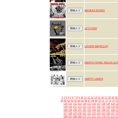
BROKEN BONES
ACCUSED
LEGION 666(DCLVI)
INEPSY//TOXIC HOLOCAU
SHITTY LIMITS
1
2
3
4
5
6
7
8
9
10
11
12
13
14
15
16
17
18
19
20
59
60
61
62
63
64
65
66
67
68
69
70
71
72
73
74
75
110
111
112
113
114
115
116
117
118
119
120
1
149
150
151
152
153
154
155
156
157
158
159
1
188
189
190
191
192
193
194
195
196
197
198
1
227
228
229
230
231
232
233
234
235
236
237
2
266
267
268
269
270
271
272
273
274
275
276
2