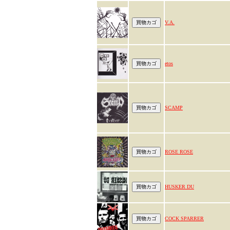
V.A.
etos
SCAMP
ROSE ROSE
HUSKER DU
COCK SPARRER