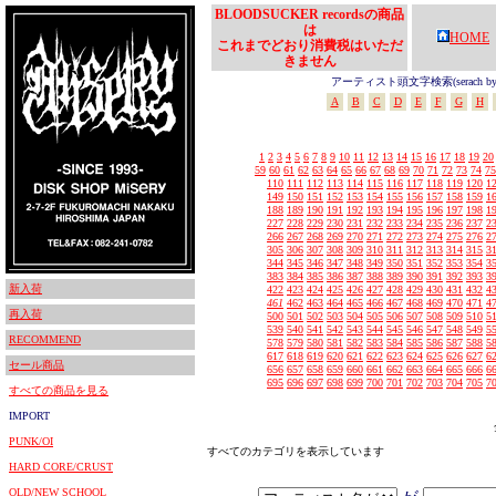
BLOODSUCKER recordsの商品
は
HOME
これまでどおり消費税はいただ
きません
アーティスト頭文字検索(serach by In
A
B
C
D
E
F
G
H
1
2
3
4
5
6
7
8
9
10
11
12
13
14
15
16
17
18
19
20
59
60
61
62
63
64
65
66
67
68
69
70
71
72
73
74
75
110
111
112
113
114
115
116
117
118
119
120
1
149
150
151
152
153
154
155
156
157
158
159
1
188
189
190
191
192
193
194
195
196
197
198
1
227
228
229
230
231
232
233
234
235
236
237
2
266
267
268
269
270
271
272
273
274
275
276
2
305
306
307
308
309
310
311
312
313
314
315
3
344
345
346
347
348
349
350
351
352
353
354
3
383
384
385
386
387
388
389
390
391
392
393
3
新入荷
422
423
424
425
426
427
428
429
430
431
432
4
461
462
463
464
465
466
467
468
469
470
471
4
再入荷
500
501
502
503
504
505
506
507
508
509
510
5
539
540
541
542
543
544
545
546
547
548
549
5
RECOMMEND
578
579
580
581
582
583
584
585
586
587
588
5
617
618
619
620
621
622
623
624
625
626
627
6
セール商品
656
657
658
659
660
661
662
663
664
665
666
6
695
696
697
698
699
700
701
702
703
704
705
7
すべての商品を見る
IMPORT
PUNK/OI
すべてのカテゴリを表示しています
HARD CORE/CRUST
OLD/NEW SCHOOL