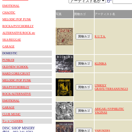
が
EMOTIONAL
CHAOTIC
写真
買物カゴ
アーティスト名
MELODIC/POP PUNK
ROCKA/PSYCHOBILLY
ALTERNATIVE/ROCK etc
R.U.T.A.
SKA/REGGAE
GARAGE
DOMESTIC
PUNK/OI
KLINIKA
OLD/NEW SCHOOL
HARD CORE/CRUST
MELODIC/POP PUNK
UNHOLY
SKA/PSYCHOBILLY
GRAVE//TERSANJUNG13
ROCK/ALTERNATIVE
EMOTIONAL
GARAGE
ABIGAIL//SYPHILITIC
VAGINAS
CLUB MUSIC
TシャツGOODS
DISC SHOP MISERY
VARUKERS