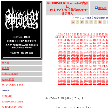
BLOODSUCKER recordsの商品
は
HOME
これまでどおり消費税はいただ
きません
アーティスト頭文字検索(serach by In
A
B
C
D
E
F
G
H
1
2
3
4
5
6
7
8
9
10
11
12
13
14
15
16
17
18
19
20
59
60
61
62
63
64
65
66
67
68
69
70
71
72
73
74
75
110
111
112
113
114
115
116
117
118
119
120
1
149
150
151
152
153
154
155
156
157
158
159
1
188
189
190
191
192
193
194
195
196
197
198
1
227
228
229
230
231
232
233
234
235
236
237
2
266
267
268
269
270
271
272
273
274
275
276
2
305
306
307
308
309
310
311
312
313
314
315
3
344
345
346
347
348
349
350
351
352
353
354
3
383
384
385
386
387
388
389
390
391
392
393
3
新入荷
422
423
424
425
426
427
428
429
430
431
432
4
461
462
463
464
465
466
467
468
469
470
471
4
再入荷
500
501
502
503
504
505
506
507
508
509
510
5
539
540
541
542
543
544
545
546
547
548
549
5
RECOMMEND
578
579
580
581
582
583
584
585
586
587
588
5
617
618
619
620
621
622
623
624
625
626
627
6
セール商品
656
657
658
659
660
661
662
663
664
665
666
6
695
696
697
698
699
700
701
702
703
704
705
7
すべての商品を見る
IMPORT
PUNK/OI
すべてのカテゴリを表示しています
HARD CORE/CRUST
OLD/NEW SCHOOL