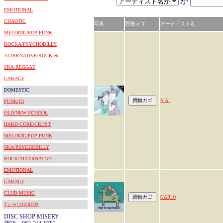
が
EMOTIONAL
CHAOTIC
写真
買物カゴ
アーティスト名
MELODIC/POP PUNK
ROCKA/PSYCHOBILLY
ALTERNATIVE/ROCK etc
SKA/REGGAE
GARAGE
DOMESTIC
V.A.
PUNK/OI
OLD/NEW SCHOOL
HARD CORE/CRUST
MELODIC/POP PUNK
SKA/PSYCHOBILLY
ROCK/ALTERNATIVE
EMOTIONAL
GARAGE
CLUB MUSIC
CAR10
TシャツGOODS
DISC SHOP MISERY