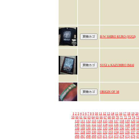
B/W SHIRO KURO (SUGI)
SUGI x KAZUHIRO IMAI
ORIGIN OF M
1
2
3
4
5
6
7
8
9
10
11
12
13
14
15
16
17
18
19
20
59
60
61
62
63
64
65
66
67
68
69
70
71
72
73
74
75
110
111
112
113
114
115
116
117
118
119
120
1
149
150
151
152
153
154
155
156
157
158
159
1
188
189
190
191
192
193
194
195
196
197
198
1
227
228
229
230
231
232
233
234
235
236
237
2
266
267
268
269
270
271
272
273
274
275
276
2