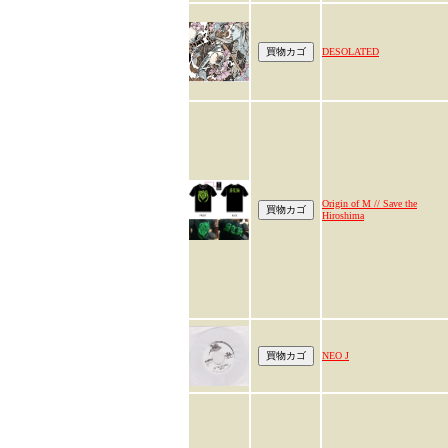
DESOLATED
Origin of M // Save the
Hiroshima
NEO J