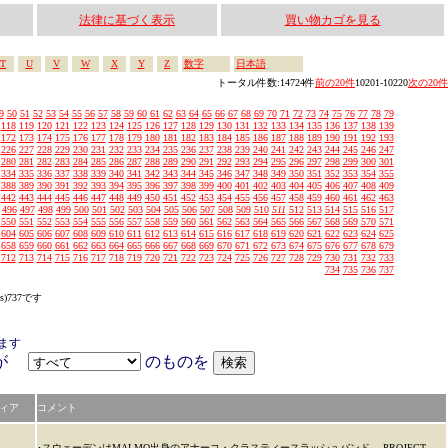
法律に基づく表示
買い物カゴを見る
T
U
V
W
X
Y
Z
数字
日本語
トータル件数:14724件
前の20件
10201-10220
次の20件
9
50
51
52
53
54
55
56
57
58
59
60
61
62
63
64
65
66
67
68
69
70
71
72
73
74
75
76
77
78
79
118
119
120
121
122
123
124
125
126
127
128
129
130
131
132
133
134
135
136
137
138
139
172
173
174
175
176
177
178
179
180
181
182
183
184
185
186
187
188
189
190
191
192
193
226
227
228
229
230
231
232
233
234
235
236
237
238
239
240
241
242
243
244
245
246
247
280
281
282
283
284
285
286
287
288
289
290
291
292
293
294
295
296
297
298
299
300
301
334
335
336
337
338
339
340
341
342
343
344
345
346
347
348
349
350
351
352
353
354
355
388
389
390
391
392
393
394
395
396
397
398
399
400
401
402
403
404
405
406
407
408
409
442
443
444
445
446
447
448
449
450
451
452
453
454
455
456
457
458
459
460
461
462
463
496
497
498
499
500
501
502
503
504
505
506
507
508
509
510
511
512
513
514
515
516
517
550
551
552
553
554
555
556
557
558
559
560
561
562
563
564
565
566
567
568
569
570
571
604
605
606
607
608
609
610
611
612
613
614
615
616
617
618
619
620
621
622
623
624
625
658
659
660
661
662
663
664
665
666
667
668
669
670
671
672
673
674
675
676
677
678
679
712
713
714
715
716
717
718
719
720
721
722
723
724
725
726
727
728
729
730
731
732
733
734
735
736
737
s)737です
ます
アが
のものを
ィア
コメント
･スウェーデンはMALMO出身のアナーコ・クラスティースラッシュバンド、 PROJECT