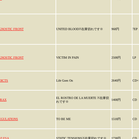
GNOSTIC FRONT
UNITED BLOOD※在庫切れです※
968円
7EP
GNOSTIC FRONT
VICTIM IN PAIN
2508円
LP
DICTS
Life Goes On
2640円
CD+
EL ROSTRO DE LA MUERTE ※在庫切
IRAX
1408円
CD
れです※
EGULATIONS
TO BE ME
1518円
CD
YLESA
STATIC TENSIONS※在庫切れです※
1738円
CD