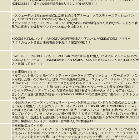
HOPELESS！！彼らの2009年録音4曲入りシングルが入荷！ ！！
・スウェーデンはMalmoを拠点に活動を続けるアナーコ・クラスティースラッシュバ ン
ド、PROJECT HOPELESSの2ndアルバムが入荷！
スカンジのリフとアメリカン・THRASH的なSPEED感の融合された絶妙なブレ ンドかつ攻
撃的に疾走する爆裂サウンドがGOODな全10曲入り！！
●DOOM METALバンド、AMORTの2009年発5曲入りアルバムがKREATIONよりリリー
ス！！カセット音源と未発表曲を収録！！限定500枚！！
•SWEDISH PUNK ROCKバンド、ZOOPARTYの2009年発12曲入り2ndフル アルバムがUSの
ACMEよりリリース！！DAMNEDのBRIAN JAMES、SEX PISTOLSのGLEN MATLOCKがゲ
スト参加してます！！
※在庫切れです※
ベルファスト発パンク版ベイ・シティー・ローラーズ!?アイリッシュ・パワーポップ・バン
ドが残した唯一のアルバムが登場! 70年代後半に登場し、スティッフ・リトル・フィンガー
ズ meetsベイ・シティー・ローラーズとも評されるアイリッシュ・パワーポップ・パンクバ
ンド「スタージェッツ」 甘酸っぱいメロディーに爽やかなコーラスを散りばめた楽曲で、
パンク/パワーポップ・ファンから支持を受け続ける彼らの唯一のオリジナルアルバムに、
全シングル音源+解散後の別名バンドTANGO BRIGADEの楽曲を含む10曲のボーナストラッ
クを収録!
・今日のジャパニーズ・サイコビリー・シーンを創り上げたバンドたちの原点がここにあ
る! 永らく廃盤だった伝説のシリーズ・オムニバスCD『BIG RUMBLE WRECKIN CREW』
のVOL.1とVOL.2がお得な2in1CDでついに復活!このオムニバスに参加した数々のバンドが
後にブレイクしていき、ジャンルの枠や国 境さえも越えて活動し、支持されていった事は
周知の通り。混純とした創明期に構築された原石にして名曲の数々をTOKYO BIG RUMBLE
主宰、柳家睦氏がライナーを激筆! 全28曲入りの2枚組みCD!!
※※在庫切れです※※
日本のアイリッシュ・パンク・シーンを代表するバンドやラスティック・ストンプの今を
伝えるバンドが集結! パンクのフィルターを通したバンド達を、チェリー・コークスのフロ
ント・マンであるカツヲ氏、ロイヤル・シャムロックのショウ氏、そしてザ・ワイルド・