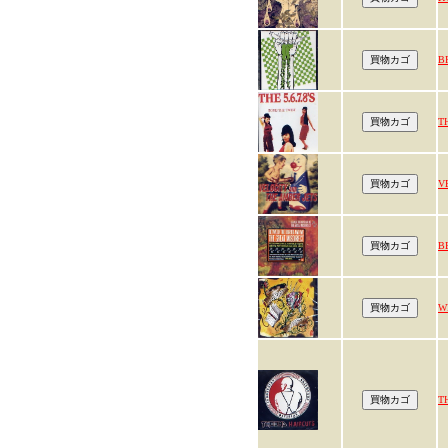
B
TH
V
B
W
T