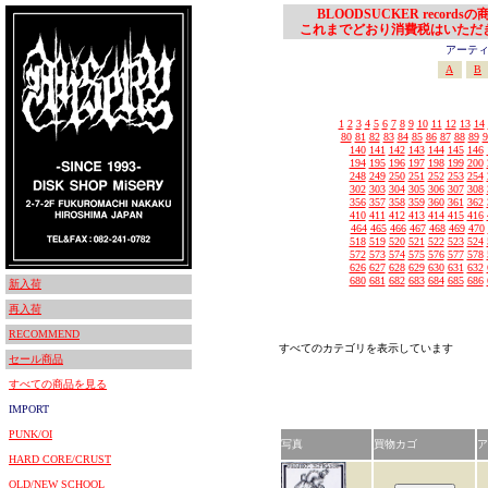
BLOODSUCKER records
これまでどおり消費税はいただ
アーティスト
A
B
1
2
3
4
5
6
7
8
9
10
11
12
13
14
80
81
82
83
84
85
86
87
88
89
9
140
141
142
143
144
145
146
194
195
196
197
198
199
200
248
249
250
251
252
253
254
302
303
304
305
306
307
308
356
357
358
359
360
361
362
410
411
412
413
414
415
416
464
465
466
467
468
469
470
518
519
520
521
522
523
524
572
573
574
575
576
577
578
626
627
628
629
630
631
632
680
681
682
683
684
685
686
新入荷
再入荷
RECOMMEND
すべてのカテゴリを表示しています
セール商品
すべての商品を見る
IMPORT
PUNK/OI
写真
買物カゴ
ア
HARD CORE/CRUST
OLD/NEW SCHOOL