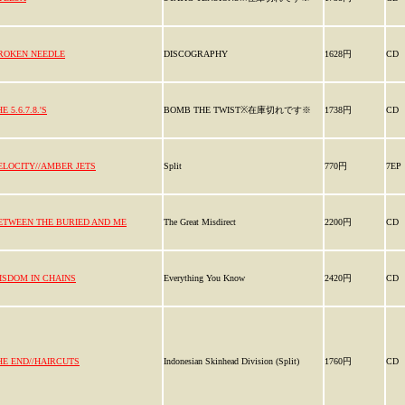
ROKEN NEEDLE
DISCOGRAPHY
1628円
CD
E 5.6.7.8.'S
BOMB THE TWIST※在庫切れです※
1738円
CD
ELOCITY//AMBER JETS
Split
770円
7EP
ETWEEN THE BURIED AND ME
The Great Misdirect
2200円
CD
ISDOM IN CHAINS
Everything You Know
2420円
CD
HE END//HAIRCUTS
Indonesian Skinhead Division (Split)
1760円
CD