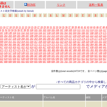
の商品は
HOME
リンク
送料一覧表
きません
頭文字検索(serach by Initial)
C
D
E
F
G
H
I
J
K
L
M
N
O
P
Q
R
S
15
16
17
18
19
20
21
22
23
24
25
26
27
28
29
30
31
32
33
34
35
36
37
38
39
40
41
42
43
44
45
46
47
48
4
0
91
92
93
94
95
96
97
98
99
100
101
102
103
104
105
106
107
108
109
110
111
112
113
114
115
116
117
147
148
149
150
151
152
153
154
155
156
157
158
159
160
161
162
163
164
165
166
167
168
169
170
171
201
202
203
204
205
206
207
208
209
210
211
212
213
214
215
216
217
218
219
220
221
222
223
224
225
255
256
257
258
259
260
261
262
263
264
265
266
267
268
269
270
271
272
273
274
275
276
277
278
279
309
310
311
312
313
314
315
316
317
318
319
320
321
322
323
324
325
326
327
328
329
330
331
332
333
363
364
365
366
367
368
369
370
371
372
373
374
375
376
377
378
379
380
381
382
383
384
385
386
387
417
418
419
420
421
422
423
424
425
426
427
428
429
430
431
432
433
434
435
436
437
438
439
440
441
471
472
473
474
475
476
477
478
479
480
481
482
483
484
485
486
487
488
489
490
491
492
493
494
495
525
526
527
528
529
530
531
532
533
534
535
536
537
538
539
540
541
542
543
544
545
546
547
548
549
579
580
581
582
583
584
585
586
587
588
589
590
591
592
593
594
595
596
597
598
599
600
601
602
603
633
634
635
636
637
638
639
640
641
642
643
644
645
646
647
648
649
650
651
652
653
654
655
656
657
687
688
689
690
691
692
693
694
695
696
697
698
699
700
701
702
703
704
705
706
707
708
709
710
711
全件数は(total records)14724です。 全ページ数は(page
↓すべての商品カテゴリの中から検索し
が
でメディ
ーティスト名
アルバム名
値段
メデ