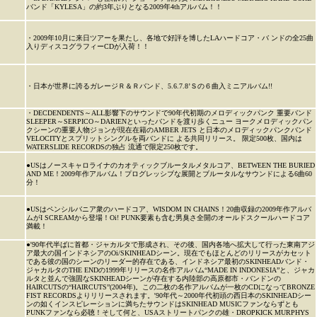
バンド「KYLESA」の約3年ぶりとなる2009年4thアルバム！！
・2009年10月に来日ツアーを果たし、各地で好評を博したLAハードコア・バ ンドの全25曲
入りディスコグラフィーCDが入荷！！
・日本が世界に誇るガレージＲ＆Ｒバンド、5.6.7.8’Ｓの６曲入ミニアルバム!!
・DECDENDENTS～ALL影響下のサウンドで90年代初期のメロディックパンク 重要バンド
SLEEPER～SERPICO～DARIENといったバンドを渡り歩くニュー ヨークメロディックパン
クシーンの重要人物ジョンが現在在籍のAMBER JETS と日本のメロディックパンクバンド
VELOCITYとスプリットシングルを両バンドに よる共同リリース。 限定500枚、国内は
WATERSLIDE RECORDSの独占 流通で限定250枚です。
●USはノースキャロライナのカオティックブルータルメタルコア、BETWEEN THE BURIED
AND ME！2009年作アルバム！プログレッシブな展開とブルータルなサウンドによる6曲60
分！
●USはペンシルバニア衆のハードコア、WISDOM IN CHAINS！20曲収録の2009年作アルバ
ムがI SCREAMから登場！Oi! PUNK要素も含む男臭さ全開のオールドスクールハードコア
満載！
●'90年代半ばに首都・ジャカルタで形成され、その後、国内各地へ拡大して行った東南アジ
ア最大の国インドネシアのOi/SKINHEADシーン。現在でもほとんどのリリースがカセット
である彼の国のシーンのリーダー的存在である、インドネシア最初のSKINHEADバンド・
ジャカルタのTHE ENDの1999年リリースの名作アルバム“MADE IN INDONESIA”と、ジャカ
ルタと並んで強固なSKINHEADシーンが存在する内陸部の高原都市・バンドンの
HAIRCUTSの“HAIRCUTS”(2004年)。この二枚の名作アルバムが一枚のCDになってBRONZE
FIST RECORDSよりリリースされます。'90年代～2000年代初頭の西日本のSKINHEADシー
ンの如くインスピレーションに満ちたサウンドはSKINHEAD MUSICファンならずとも
PUNKファンなら必聴！そして何と、USAストリートパンクの雄・DROPKICK MURPHYS