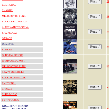
P
EMOTIONAL
CHAOTIC
MELODIC/POP PUNK
P
ROCKA/PSYCHOBILLY
ALTERNATIVE/ROCK etc
A
SKA/REGGAE
GARAGE
DOMESTIC
Z
PUNK/OI
OLD/NEW SCHOOL
HARD CORE/CRUST
S
MELODIC/POP PUNK
SKA/PSYCHOBILLY
ROCK/ALTERNATIVE
EMOTIONAL
V
GARAGE
CLUB MUSIC
TシャツGOODS
DISC SHOP MISERY
V