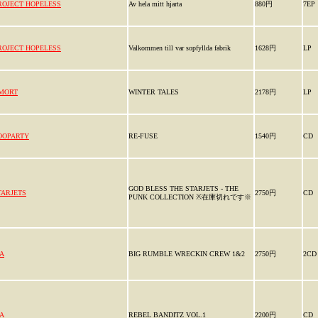
ROJECT HOPELESS
Av hela mitt hjarta
880円
7EP
ROJECT HOPELESS
Valkommen till var sopfyllda fabrik
1628円
LP
MORT
WINTER TALES
2178円
LP
OOPARTY
RE-FUSE
1540円
CD
GOD BLESS THE STARJETS - THE
TARJETS
2750円
CD
PUNK COLLECTION ※在庫切れです※
.A
BIG RUMBLE WRECKIN CREW 1&2
2750円
2CD
.A
REBEL BANDITZ VOL.1
2200円
CD