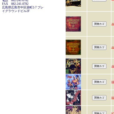
電話 082-241-0782
FAX 082-241-0782
広島県広島市中区袋町2-7 プレ
イグラウンドビル2F
A
A
A
H
R
K