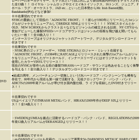
ローバーのオーガナイザー、ヒデト氏という顔ぶれにより新旧&国内外問わずチョイスされ
た全13曲！！ ロイヤル・シャムロックやエイエイ&トイソックス、16トンズ、ジュニア、F
ホール・ラグ・オーケストラ、JAD etc…といった日本勢からMr. Irish Basterd(独)、
Bandabardo(伊)などなど参加!
※※在庫切れです※※
NYHCの重鎮にして現役の「AGNOSTIC FRONT」！！彼らが1983年にリリースした1stシン
グルがジャケをリニューアルしてBRIDGE NINEよりリリース！！！ NYHCスタイルとか
OLD、NEW SCHOOLからクラスト云々などなどジャンルの確立される以前、NY CITYから
突如デビューした爆裂SPEEDハードコアサウンドはジャンルの垣根を飛び越え聞いてもら
いたい一枚！！全10曲入り！！
インナースリーブはオリジナルジャケットのアートワーク。デジタルダウンロードコード
付きです！
※在庫切れです※
・NYHC界のゴッドファーザー、VINIE STIGMAとロジャー・ミレット在籍する
「AGNOSTIC FRONT」の1984年にRATCAGEよりリリースされた衝撃の1stアルバムがジャ
ケをリニューアルしたゲートホールド、インナースリーヴィにはオリジナルジャケットを
使用したカラーVINYLでリリース！！
現在のNYHCが形作られる前の爆裂THRASHハードコア・サウンドは色あせることなく衝撃
を与える！！全11曲入り！！デジタルダウンロードコード付きです！
●結成25周年、メンバーチェンジ一切無しというUKハードコア・パンクシーンでも稀有な
存在で、80年代から現在も第一線で活動する、元祖クロックワー ク・パンク・バンド、
DVD
ADICTSの2009年発アルバムが帯び付き国内盤仕様、ラ イブを収録したDVD付きでリリー
ス！！
※在庫切れです※
USはベイエリアのTHRASH METALバンド、HIRAXの2009年作がDEEP SIXよりリリー
ス！！全14曲入り！！
・SWEDENはUMEAを拠点に活動するハードコア・パンク・バンド、REGULATIONSの2009
年発12曲入りアルバムがDERANGEDよりリリース！！
※※在庫切れです※※
・ex-DAMADメンバーも在籍の、ジョージア洲男女Vo.DARKNESS METALIC HARD CORE