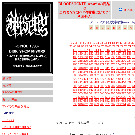
BLOODSUCKER recordsの商品
は
HOME
これまでどおり消費税はいただ
きません
アーティスト頭文字検索(serach by In
A
B
C
D
E
F
G
H
1
2
3
4
5
6
7
8
9
10
11
12
13
14
15
16
17
18
19
20
59
60
61
62
63
64
65
66
67
68
69
70
71
72
73
74
75
110
111
112
113
114
115
116
117
118
119
120
1
149
150
151
152
153
154
155
156
157
158
159
1
188
189
190
191
192
193
194
195
196
197
198
1
227
228
229
230
231
232
233
234
235
236
237
2
266
267
268
269
270
271
272
273
274
275
276
2
305
306
307
308
309
310
311
312
313
314
315
3
344
345
346
347
348
349
350
351
352
353
354
3
383
384
385
386
387
388
389
390
391
392
393
3
新入荷
422
423
424
425
426
427
428
429
430
431
432
4
461
462
463
464
465
466
467
468
469
470
471
4
再入荷
500
501
502
503
504
505
506
507
508
509
510
5
539
540
541
542
543
544
545
546
547
548
549
5
RECOMMEND
578
579
580
581
582
583
584
585
586
587
588
5
617
618
619
620
621
622
623
624
625
626
627
6
セール商品
656
657
658
659
660
661
662
663
664
665
666
6
695
696
697
698
699
700
701
702
703
704
705
7
すべての商品を見る
IMPORT
PUNK/OI
すべてのカテゴリを表示しています
HARD CORE/CRUST
OLD/NEW SCHOOL