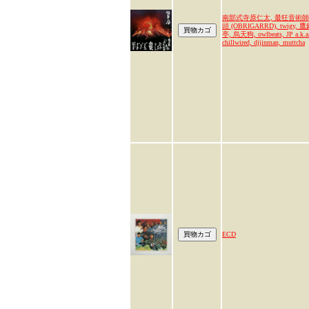
南部式寺原仁太, 最狂音術
頭 (OBRIGARRD), twigy, 
亭, 烏天狗, owlbeats, JP a.k.a
chillwired, djjinman, muttcha
ECD