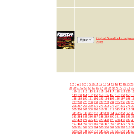
Original Soundtrack - Judgeme
Night
1
2
3
4
5
6
7
8
9
10
11
12
13
14
15
16
17
18
19
20
59
60
61
62
63
64
65
66
67
68
69
70
71
72
73
74
75
110
111
112
113
114
115
116
117
118
119
120
1
149
150
151
152
153
154
155
156
157
158
159
1
188
189
190
191
192
193
194
195
196
197
198
1
227
228
229
230
231
232
233
234
235
236
237
2
266
267
268
269
270
271
272
273
274
275
276
2
305
306
307
308
309
310
311
312
313
314
315
3
344
345
346
347
348
349
350
351
352
353
354
3
383
384
385
386
387
388
389
390
391
392
393
3
422
423
424
425
426
427
428
429
430
431
432
4
461
462
463
464
465
466
467
468
469
470
471
4
500
501
502
503
504
505
506
507
508
509
510
5
539
540
541
542
543
544
545
546
547
548
549
5