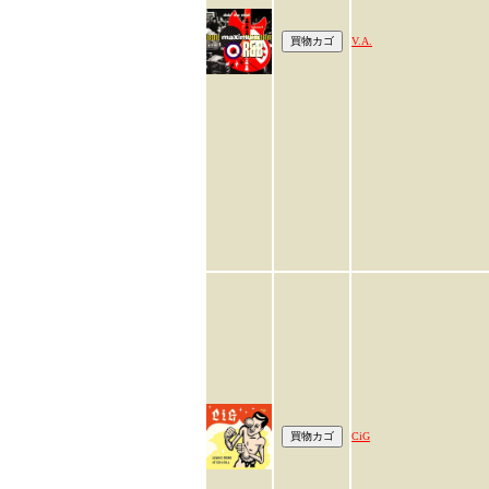
V.A.
CiG