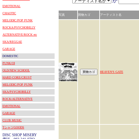
が
EMOTIONAL
CHAOTIC
写真
買物カゴ
アーティスト名
MELODIC/POP PUNK
ROCKA/PSYCHOBILLY
ALTERNATIVE/ROCK etc
SKA/REGGAE
GARAGE
DOMESTIC
PUNK/OI
OLD/NEW SCHOOL
HEAVEN'S GATE
HARD CORE/CRUST
MELODIC/POP PUNK
SKA/PSYCHOBILLY
ROCK/ALTERNATIVE
EMOTIONAL
GARAGE
CLUB MUSIC
TシャツGOODS
DISC SHOP MISERY