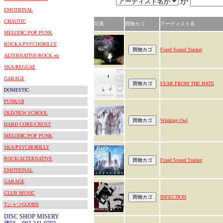
が
EMOTIONAL
CHAOTIC
写真
買物カゴ
アーティスト名
MELODIC/POP PUNK
ROCKA/PSYCHOBILLY
Fixed Sound Tracker
ALTERNATIVE/ROCK etc
SKA/REGGAE
GARAGE
FEAR FROM THE HATE
DOMESTIC
PUNK/OI
OLD/NEW SCHOOL
Winking Owl
HARD CORE/CRUST
MELODIC/POP PUNK
SKA/PSYCHOBILLY
ROCK/ALTERNATIVE
Fixed Sound Tracker
EMOTIONAL
GARAGE
CLUB MUSIC
INFECTION
TシャツGOODS
DISC SHOP MISERY