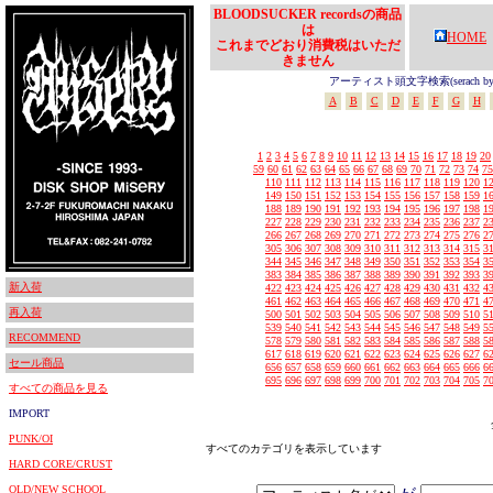
BLOODSUCKER recordsの商品
は
HOME
これまでどおり消費税はいただ
きません
アーティスト頭文字検索(serach by In
A
B
C
D
E
F
G
H
1
2
3
4
5
6
7
8
9
10
11
12
13
14
15
16
17
18
19
20
59
60
61
62
63
64
65
66
67
68
69
70
71
72
73
74
75
110
111
112
113
114
115
116
117
118
119
120
1
149
150
151
152
153
154
155
156
157
158
159
1
188
189
190
191
192
193
194
195
196
197
198
1
227
228
229
230
231
232
233
234
235
236
237
2
266
267
268
269
270
271
272
273
274
275
276
2
305
306
307
308
309
310
311
312
313
314
315
3
344
345
346
347
348
349
350
351
352
353
354
3
383
384
385
386
387
388
389
390
391
392
393
3
新入荷
422
423
424
425
426
427
428
429
430
431
432
4
461
462
463
464
465
466
467
468
469
470
471
4
再入荷
500
501
502
503
504
505
506
507
508
509
510
5
539
540
541
542
543
544
545
546
547
548
549
5
RECOMMEND
578
579
580
581
582
583
584
585
586
587
588
5
617
618
619
620
621
622
623
624
625
626
627
6
セール商品
656
657
658
659
660
661
662
663
664
665
666
6
695
696
697
698
699
700
701
702
703
704
705
7
すべての商品を見る
IMPORT
PUNK/OI
すべてのカテゴリを表示しています
HARD CORE/CRUST
OLD/NEW SCHOOL