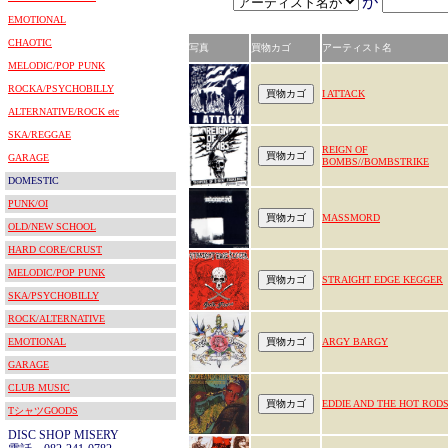
が
EMOTIONAL
CHAOTIC
写真
買物カゴ
アーティスト名
MELODIC/POP PUNK
ROCKA/PSYCHOBILLY
I ATTACK
ALTERNATIVE/ROCK etc
SKA/REGGAE
REIGN OF
GARAGE
BOMBS//BOMBSTRIKE
DOMESTIC
PUNK/OI
MASSMORD
OLD/NEW SCHOOL
HARD CORE/CRUST
MELODIC/POP PUNK
STRAIGHT EDGE KEGGER
SKA/PSYCHOBILLY
ROCK/ALTERNATIVE
EMOTIONAL
ARGY BARGY
GARAGE
CLUB MUSIC
EDDIE AND THE HOT ROD
TシャツGOODS
DISC SHOP MISERY