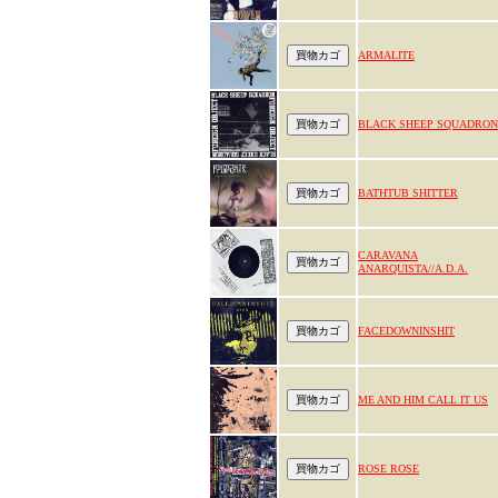
ARMALITE
BLACK SHEEP SQUADRON
BATHTUB SHITTER
CARAVANA
ANARQUISTA//A.D.A.
FACEDOWNINSHIT
ME AND HIM CALL IT US
ROSE ROSE