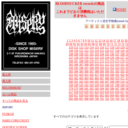
BLOODSUCKER recordsの商品
は
HOME
これまでどおり消費税はいただ
きません
アーティスト頭文字検索(serach by In
A
B
C
D
E
F
G
H
1
2
3
4
5
6
7
8
9
10
11
12
13
14
15
16
17
18
19
20
59
60
61
62
63
64
65
66
67
68
69
70
71
72
73
74
75
110
111
112
113
114
115
116
117
118
119
120
1
149
150
151
152
153
154
155
156
157
158
159
1
188
189
190
191
192
193
194
195
196
197
198
1
227
228
229
230
231
232
233
234
235
236
237
2
266
267
268
269
270
271
272
273
274
275
276
2
305
306
307
308
309
310
311
312
313
314
315
3
344
345
346
347
348
349
350
351
352
353
354
3
383
384
385
386
387
388
389
390
391
392
393
3
新入荷
422
423
424
425
426
427
428
429
430
431
432
4
461
462
463
464
465
466
467
468
469
470
471
4
再入荷
500
501
502
503
504
505
506
507
508
509
510
5
539
540
541
542
543
544
545
546
547
548
549
5
RECOMMEND
578
579
580
581
582
583
584
585
586
587
588
5
617
618
619
620
621
622
623
624
625
626
627
6
セール商品
656
657
658
659
660
661
662
663
664
665
666
6
695
696
697
698
699
700
701
702
703
704
705
7
すべての商品を見る
IMPORT
PUNK/OI
すべてのカテゴリを表示しています
HARD CORE/CRUST
OLD/NEW SCHOOL