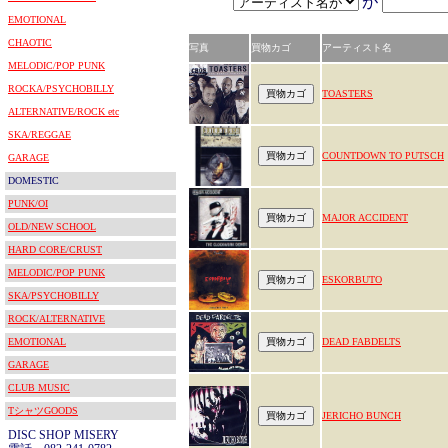
が
EMOTIONAL
CHAOTIC
写真
買物カゴ
アーティスト名
MELODIC/POP PUNK
ROCKA/PSYCHOBILLY
TOASTERS
ALTERNATIVE/ROCK etc
SKA/REGGAE
COUNTDOWN TO PUTSCH
GARAGE
DOMESTIC
PUNK/OI
MAJOR ACCIDENT
OLD/NEW SCHOOL
HARD CORE/CRUST
MELODIC/POP PUNK
ESKORBUTO
SKA/PSYCHOBILLY
ROCK/ALTERNATIVE
EMOTIONAL
DEAD FABDELTS
GARAGE
CLUB MUSIC
TシャツGOODS
JERICHO BUNCH
DISC SHOP MISERY