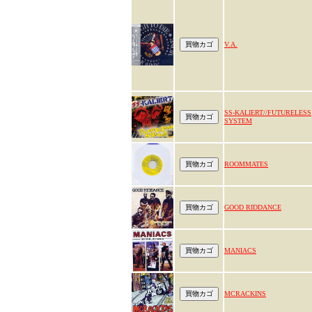
V.A.
SS-KALIERT//FUTURELESS
SYSTEM
ROOMMATES
GOOD RIDDANCE
MANIACS
MCRACKINS