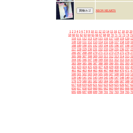
NEON HEARTS
1
2
3
4
5
6
7
8
9
10
11
12
13
14
15
16
17
18
19
20
59
60
61
62
63
64
65
66
67
68
69
70
71
72
73
74
75
110
111
112
113
114
115
116
117
118
119
120
1
149
150
151
152
153
154
155
156
157
158
159
1
188
189
190
191
192
193
194
195
196
197
198
1
227
228
229
230
231
232
233
234
235
236
237
2
266
267
268
269
270
271
272
273
274
275
276
2
305
306
307
308
309
310
311
312
313
314
315
3
344
345
346
347
348
349
350
351
352
353
354
3
383
384
385
386
387
388
389
390
391
392
393
3
422
423
424
425
426
427
428
429
430
431
432
4
461
462
463
464
465
466
467
468
469
470
471
4
500
501
502
503
504
505
506
507
508
509
510
5
539
540
541
542
543
544
545
546
547
548
549
5
578
579
580
581
582
583
584
585
586
587
588
5
617
618
619
620
621
622
623
624
625
626
627
6
656
657
658
659
660
661
662
663
664
665
666
6
695
696
697
698
699
700
701
702
703
704
705
7