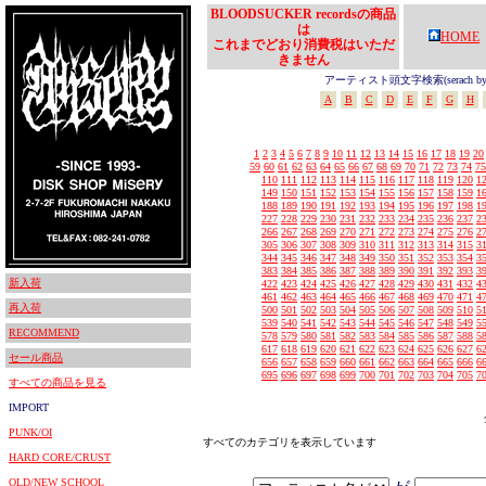
BLOODSUCKER recordsの商品
は
HOME
これまでどおり消費税はいただ
きません
アーティスト頭文字検索(serach by In
A
B
C
D
E
F
G
H
1
2
3
4
5
6
7
8
9
10
11
12
13
14
15
16
17
18
19
20
59
60
61
62
63
64
65
66
67
68
69
70
71
72
73
74
75
110
111
112
113
114
115
116
117
118
119
120
1
149
150
151
152
153
154
155
156
157
158
159
1
188
189
190
191
192
193
194
195
196
197
198
1
227
228
229
230
231
232
233
234
235
236
237
2
266
267
268
269
270
271
272
273
274
275
276
2
305
306
307
308
309
310
311
312
313
314
315
3
344
345
346
347
348
349
350
351
352
353
354
3
383
384
385
386
387
388
389
390
391
392
393
3
新入荷
422
423
424
425
426
427
428
429
430
431
432
4
461
462
463
464
465
466
467
468
469
470
471
4
再入荷
500
501
502
503
504
505
506
507
508
509
510
5
539
540
541
542
543
544
545
546
547
548
549
5
RECOMMEND
578
579
580
581
582
583
584
585
586
587
588
5
617
618
619
620
621
622
623
624
625
626
627
6
セール商品
656
657
658
659
660
661
662
663
664
665
666
6
695
696
697
698
699
700
701
702
703
704
705
7
すべての商品を見る
IMPORT
PUNK/OI
すべてのカテゴリを表示しています
HARD CORE/CRUST
OLD/NEW SCHOOL