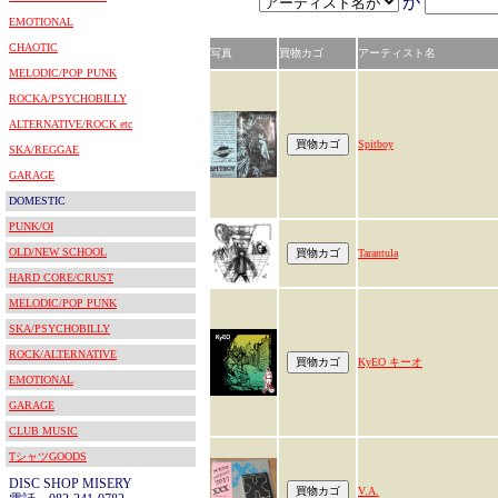
が
EMOTIONAL
CHAOTIC
写真
買物カゴ
アーティスト名
MELODIC/POP PUNK
ROCKA/PSYCHOBILLY
ALTERNATIVE/ROCK etc
Spitboy
SKA/REGGAE
GARAGE
DOMESTIC
PUNK/OI
OLD/NEW SCHOOL
Tarantula
HARD CORE/CRUST
MELODIC/POP PUNK
SKA/PSYCHOBILLY
ROCK/ALTERNATIVE
KyEO キーオ
EMOTIONAL
GARAGE
CLUB MUSIC
TシャツGOODS
DISC SHOP MISERY
V.A.