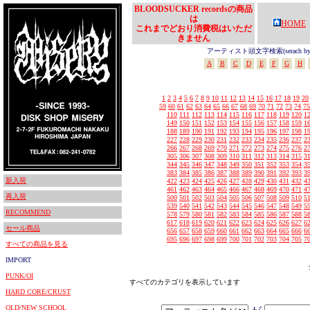
BLOODSUCKER recordsの商品
は
HOME
これまでどおり消費税はいただ
きません
アーティスト頭文字検索(serach by In
A
B
C
D
E
F
G
H
1
2
3
4
5
6
7
8
9
10
11
12
13
14
15
16
17
18
19
20
59
60
61
62
63
64
65
66
67
68
69
70
71
72
73
74
75
110
111
112
113
114
115
116
117
118
119
120
1
149
150
151
152
153
154
155
156
157
158
159
1
188
189
190
191
192
193
194
195
196
197
198
1
227
228
229
230
231
232
233
234
235
236
237
2
266
267
268
269
270
271
272
273
274
275
276
2
305
306
307
308
309
310
311
312
313
314
315
3
344
345
346
347
348
349
350
351
352
353
354
3
383
384
385
386
387
388
389
390
391
392
393
3
新入荷
422
423
424
425
426
427
428
429
430
431
432
4
461
462
463
464
465
466
467
468
469
470
471
4
再入荷
500
501
502
503
504
505
506
507
508
509
510
5
539
540
541
542
543
544
545
546
547
548
549
5
RECOMMEND
578
579
580
581
582
583
584
585
586
587
588
5
617
618
619
620
621
622
623
624
625
626
627
6
セール商品
656
657
658
659
660
661
662
663
664
665
666
6
695
696
697
698
699
700
701
702
703
704
705
7
すべての商品を見る
IMPORT
PUNK/OI
すべてのカテゴリを表示しています
HARD CORE/CRUST
OLD/NEW SCHOOL