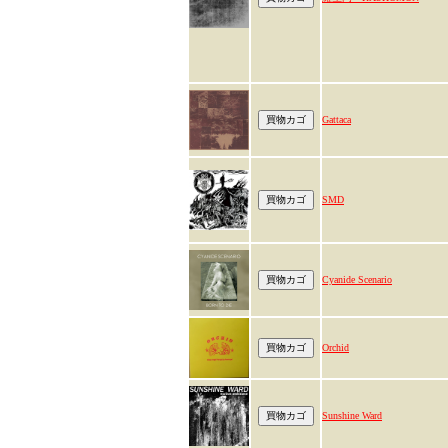
Gattaca
SMD
Cyanide Scenario
Orchid
Sunshine Ward