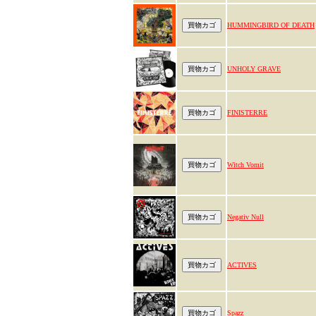
HUMMINGBIRD OF DEATH
UNHOLY GRAVE
FINISTERRE
Witch Vomit
Negativ Null
ACTIVES
Spazz