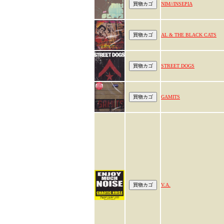
NIM//INSEPIA
AL & THE BLACK CATS
STREET DOGS
GAMITS
V.A.