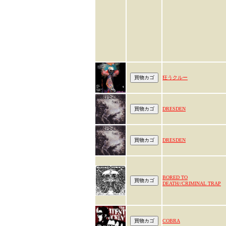
狂うクルー
DRESDEN
DRESDEN
BORED TO
DEATH//CRIMINAL TRAP
COBRA