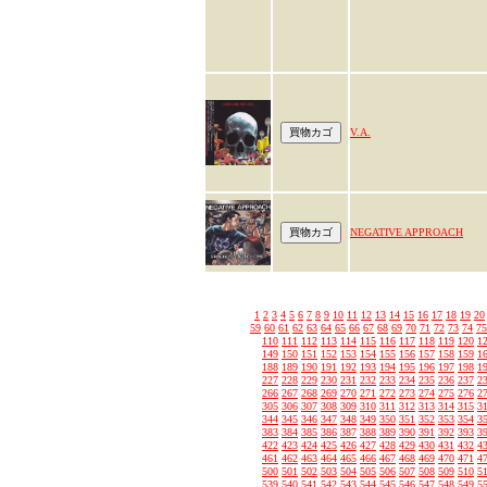
V.A.
NEGATIVE APPROACH
1
2
3
4
5
6
7
8
9
10
11
12
13
14
15
16
17
18
19
20
59
60
61
62
63
64
65
66
67
68
69
70
71
72
73
74
75
110
111
112
113
114
115
116
117
118
119
120
1
149
150
151
152
153
154
155
156
157
158
159
1
188
189
190
191
192
193
194
195
196
197
198
1
227
228
229
230
231
232
233
234
235
236
237
2
266
267
268
269
270
271
272
273
274
275
276
2
305
306
307
308
309
310
311
312
313
314
315
3
344
345
346
347
348
349
350
351
352
353
354
3
383
384
385
386
387
388
389
390
391
392
393
3
422
423
424
425
426
427
428
429
430
431
432
4
461
462
463
464
465
466
467
468
469
470
471
4
500
501
502
503
504
505
506
507
508
509
510
5
539
540
541
542
543
544
545
546
547
548
549
5