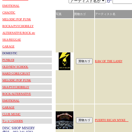
が
EMOTIONAL
CHAOTIC
写真
買物カゴ
アーティスト名
MELODIC/POP PUNK
ROCKA/PSYCHOBILLY
ALTERNATIVE/ROCK etc
SKA/REGGAE
GARAGE
DOMESTIC
PUNK/OI
RAW OF THE LAND!
OLD/NEW SCHOOL
HARD CORE/CRUST
MELODIC/POP PUNK
SKA/PSYCHOBILLY
ROCK/ALTERNATIVE
EMOTIONAL
GARAGE
CLUB MUSIC
PUERTO RICAN MYKE
TシャツGOODS
DISC SHOP MISERY