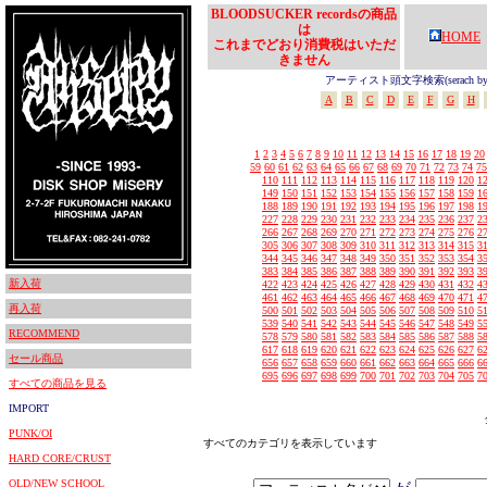
BLOODSUCKER recordsの商品
は
HOME
これまでどおり消費税はいただ
きません
アーティスト頭文字検索(serach by In
A
B
C
D
E
F
G
H
1
2
3
4
5
6
7
8
9
10
11
12
13
14
15
16
17
18
19
20
59
60
61
62
63
64
65
66
67
68
69
70
71
72
73
74
75
110
111
112
113
114
115
116
117
118
119
120
1
149
150
151
152
153
154
155
156
157
158
159
1
188
189
190
191
192
193
194
195
196
197
198
1
227
228
229
230
231
232
233
234
235
236
237
2
266
267
268
269
270
271
272
273
274
275
276
2
305
306
307
308
309
310
311
312
313
314
315
3
344
345
346
347
348
349
350
351
352
353
354
3
383
384
385
386
387
388
389
390
391
392
393
3
新入荷
422
423
424
425
426
427
428
429
430
431
432
4
461
462
463
464
465
466
467
468
469
470
471
4
再入荷
500
501
502
503
504
505
506
507
508
509
510
5
539
540
541
542
543
544
545
546
547
548
549
5
RECOMMEND
578
579
580
581
582
583
584
585
586
587
588
5
617
618
619
620
621
622
623
624
625
626
627
6
セール商品
656
657
658
659
660
661
662
663
664
665
666
6
695
696
697
698
699
700
701
702
703
704
705
7
すべての商品を見る
IMPORT
PUNK/OI
すべてのカテゴリを表示しています
HARD CORE/CRUST
OLD/NEW SCHOOL