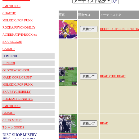
が
EMOTIONAL
CHAOTIC
写真
買物カゴ
アーティスト名
MELODIC/POP PUNK
ROCKA/PSYCHOBILLY
DEEPSLAUTER//SHIFT//TI
ALTERNATIVE/ROCK etc
SKA/REGGAE
GARAGE
DOMESTIC
PUNK/OI
OLD/NEW SCHOOL
HEAD (THE HEAD)
HARD CORE/CRUST
MELODIC/POP PUNK
SKA/PSYCHOBILLY
ROCK/ALTERNATIVE
EMOTIONAL
GARAGE
CLUB MUSIC
HEAD
TシャツGOODS
DISC SHOP MISERY