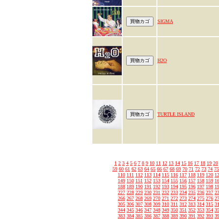
SIGMA
H2O
TURTLE ISLAND
1
2
3
4
5
6
7
8
9
10
11
12
13
14
15
16
17
18
19
20
59
60
61
62
63
64
65
66
67
68
69
70
71
72
73
74
75
110
111
112
113
114
115
116
117
118
119
120
1
149
150
151
152
153
154
155
156
157
158
159
1
188
189
190
191
192
193
194
195
196
197
198
1
227
228
229
230
231
232
233
234
235
236
237
2
266
267
268
269
270
271
272
273
274
275
276
2
305
306
307
308
309
310
311
312
313
314
315
3
344
345
346
347
348
349
350
351
352
353
354
3
383
384
385
386
387
388
389
390
391
392
393
3