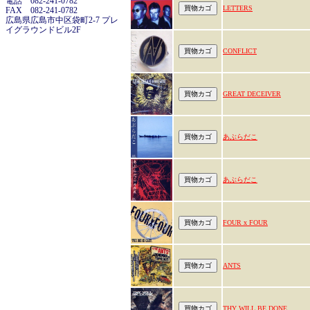
電話 082-241-0782
LETTERS
FAX 082-241-0782
広島県広島市中区袋町2-7 プレ
イグラウンドビル2F
CONFLICT
GREAT DECEIVER
あぶらだこ
あぶらだこ
FOUR x FOUR
ANTS
THY WILL BE DONE