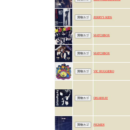
JERRY'S KIDS
MATCHBOX
MATCHBOX
VIC RUGGIERO
DISARRAY
PIGMEN