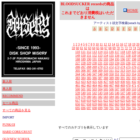
BLOODSUCKER recordsの商品
は
HOME
これまでどおり消費税はいただ
きません
アーティスト頭文字検索(serach by In
A
B
C
D
E
F
G
H
1
2
3
4
5
6
7
8
9
10
11
12
13
14
15
16
17
18
19
20
59
60
61
62
63
64
65
66
67
68
69
70
71
72
73
74
75
110
111
112
113
114
115
116
117
118
119
120
1
149
150
151
152
153
154
155
156
157
158
159
1
188
189
190
191
192
193
194
195
196
197
198
1
227
228
229
230
231
232
233
234
235
236
237
2
266
267
268
269
270
271
272
273
274
275
276
2
305
306
307
308
309
310
311
312
313
314
315
3
344
345
346
347
348
349
350
351
352
353
354
3
383
384
385
386
387
388
389
390
391
392
393
3
新入荷
422
423
424
425
426
427
428
429
430
431
432
4
461
462
463
464
465
466
467
468
469
470
471
4
再入荷
500
501
502
503
504
505
506
507
508
509
510
5
539
540
541
542
543
544
545
546
547
548
549
5
RECOMMEND
578
579
580
581
582
583
584
585
586
587
588
5
617
618
619
620
621
622
623
624
625
626
627
6
セール商品
656
657
658
659
660
661
662
663
664
665
666
6
695
696
697
698
699
700
701
702
703
704
705
7
すべての商品を見る
IMPORT
PUNK/OI
すべてのカテゴリを表示しています
HARD CORE/CRUST
OLD/NEW SCHOOL