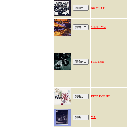
NO VALUE
SOUTHPAW
FRICTION
KICK JONESES
V.A.