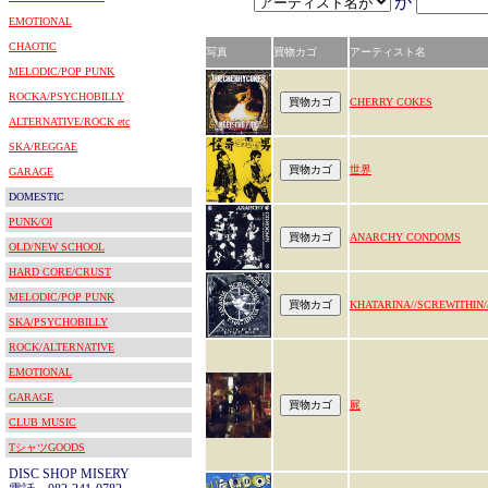
が
EMOTIONAL
CHAOTIC
写真
買物カゴ
アーティスト名
MELODIC/POP PUNK
ROCKA/PSYCHOBILLY
CHERRY COKES
ALTERNATIVE/ROCK etc
SKA/REGGAE
世界
GARAGE
DOMESTIC
PUNK/OI
ANARCHY CONDOMS
OLD/NEW SCHOOL
HARD CORE/CRUST
MELODIC/POP PUNK
KHATARINA//SCREWITHIN
SKA/PSYCHOBILLY
ROCK/ALTERNATIVE
EMOTIONAL
GARAGE
屍
CLUB MUSIC
TシャツGOODS
DISC SHOP MISERY