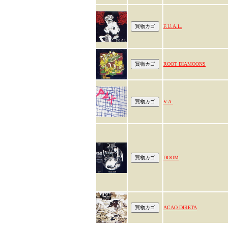
F.U.A.L.
ROOT DIAMOONS
V.A.
DOOM
ACAO DIRETA