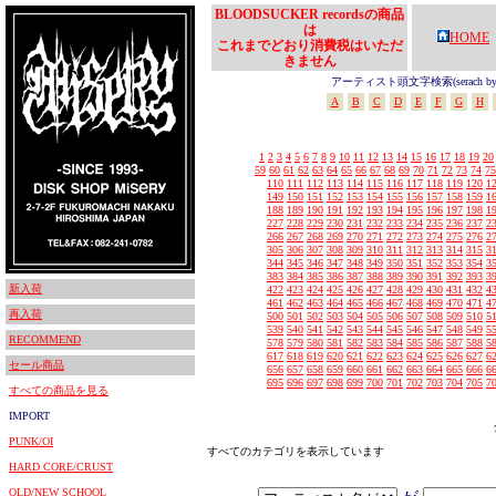
BLOODSUCKER recordsの商品
は
HOME
これまでどおり消費税はいただ
きません
アーティスト頭文字検索(serach by In
A
B
C
D
E
F
G
H
1
2
3
4
5
6
7
8
9
10
11
12
13
14
15
16
17
18
19
20
59
60
61
62
63
64
65
66
67
68
69
70
71
72
73
74
75
110
111
112
113
114
115
116
117
118
119
120
1
149
150
151
152
153
154
155
156
157
158
159
1
188
189
190
191
192
193
194
195
196
197
198
1
227
228
229
230
231
232
233
234
235
236
237
2
266
267
268
269
270
271
272
273
274
275
276
2
305
306
307
308
309
310
311
312
313
314
315
3
344
345
346
347
348
349
350
351
352
353
354
3
383
384
385
386
387
388
389
390
391
392
393
3
新入荷
422
423
424
425
426
427
428
429
430
431
432
4
461
462
463
464
465
466
467
468
469
470
471
4
再入荷
500
501
502
503
504
505
506
507
508
509
510
5
539
540
541
542
543
544
545
546
547
548
549
5
RECOMMEND
578
579
580
581
582
583
584
585
586
587
588
5
617
618
619
620
621
622
623
624
625
626
627
6
セール商品
656
657
658
659
660
661
662
663
664
665
666
6
695
696
697
698
699
700
701
702
703
704
705
7
すべての商品を見る
IMPORT
PUNK/OI
すべてのカテゴリを表示しています
HARD CORE/CRUST
OLD/NEW SCHOOL