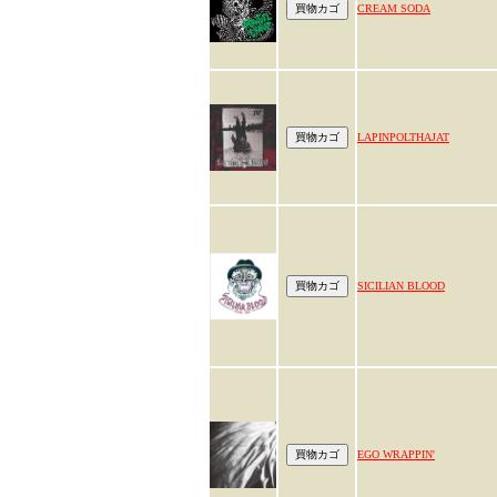
CREAM SODA
LAPINPOLTHAJAT
SICILIAN BLOOD
EGO WRAPPIN'