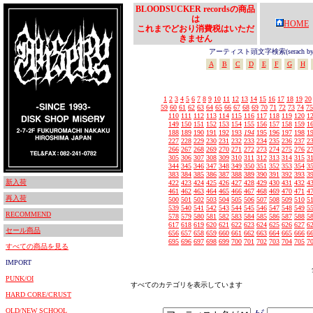
BLOODSUCKER recordsの商品
は
HOME
これまでどおり消費税はいただ
きません
アーティスト頭文字検索(serach by In
A
B
C
D
E
F
G
H
1
2
3
4
5
6
7
8
9
10
11
12
13
14
15
16
17
18
19
20
59
60
61
62
63
64
65
66
67
68
69
70
71
72
73
74
75
110
111
112
113
114
115
116
117
118
119
120
1
149
150
151
152
153
154
155
156
157
158
159
1
188
189
190
191
192
193
194
195
196
197
198
1
227
228
229
230
231
232
233
234
235
236
237
2
266
267
268
269
270
271
272
273
274
275
276
2
305
306
307
308
309
310
311
312
313
314
315
3
344
345
346
347
348
349
350
351
352
353
354
3
383
384
385
386
387
388
389
390
391
392
393
3
新入荷
422
423
424
425
426
427
428
429
430
431
432
4
461
462
463
464
465
466
467
468
469
470
471
4
再入荷
500
501
502
503
504
505
506
507
508
509
510
5
539
540
541
542
543
544
545
546
547
548
549
5
RECOMMEND
578
579
580
581
582
583
584
585
586
587
588
5
617
618
619
620
621
622
623
624
625
626
627
6
セール商品
656
657
658
659
660
661
662
663
664
665
666
6
695
696
697
698
699
700
701
702
703
704
705
7
すべての商品を見る
IMPORT
PUNK/OI
すべてのカテゴリを表示しています
HARD CORE/CRUST
OLD/NEW SCHOOL