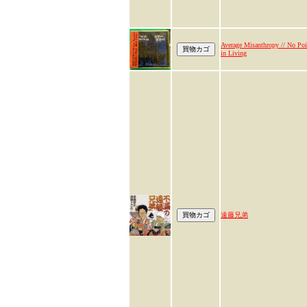
Average Misanthropy // No Poi
in Living
遠藤兄弟