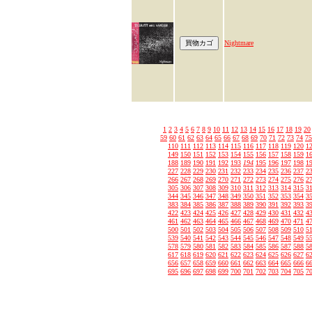
Nightmare
1
2
3
4
5
6
7
8
9
10
11
12
13
14
15
16
17
18
19
20
59
60
61
62
63
64
65
66
67
68
69
70
71
72
73
74
75
110
111
112
113
114
115
116
117
118
119
120
1
149
150
151
152
153
154
155
156
157
158
159
1
188
189
190
191
192
193
194
195
196
197
198
1
227
228
229
230
231
232
233
234
235
236
237
2
266
267
268
269
270
271
272
273
274
275
276
2
305
306
307
308
309
310
311
312
313
314
315
3
344
345
346
347
348
349
350
351
352
353
354
3
383
384
385
386
387
388
389
390
391
392
393
3
422
423
424
425
426
427
428
429
430
431
432
4
461
462
463
464
465
466
467
468
469
470
471
4
500
501
502
503
504
505
506
507
508
509
510
5
539
540
541
542
543
544
545
546
547
548
549
5
578
579
580
581
582
583
584
585
586
587
588
5
617
618
619
620
621
622
623
624
625
626
627
6
656
657
658
659
660
661
662
663
664
665
666
6
695
696
697
698
699
700
701
702
703
704
705
7