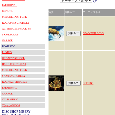
が
EMOTIONAL
CHAOTIC
写真
買物カゴ
アーティスト名
MELODIC/POP PUNK
ROCKA/PSYCHOBILLY
ALTERNATIVE/ROCK etc
DEAD FISH BOYS
SKA/REGGAE
GARAGE
DOMESTIC
PUNK/OI
OLD/NEW SCHOOL
HARD CORE/CRUST
MELODIC/POP PUNK
SKA/PSYCHOBILLY
ROCK/ALTERNATIVE
COFFINS
EMOTIONAL
GARAGE
CLUB MUSIC
TシャツGOODS
DISC SHOP MISERY