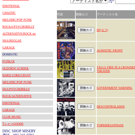
が
EMOTIONAL
CHAOTIC
写真
買物カゴ
アーティスト名
MELODIC/POP PUNK
ROCKA/PSYCHOBILLY
EF(エフ)
ALTERNATIVE/ROCK etc
SKA/REGGAE
GARAGE
AGNOSTIC FRONT
DOMESTIC
PUNK/OI
YELLS FIRE IN A CROWDE
OLD/NEW SCHOOL
THEATER
HARD CORE/CRUST
MELODIC/POP PUNK
GOVERNMENT WARNING
SKA/PSYCHOBILLY
ROCK/ALTERNATIVE
EMOTIONAL
DESCONTROLADOS
GARAGE
CLUB MUSIC
TシャツGOODS
VORKRIEGSPHASE
DISC SHOP MISERY