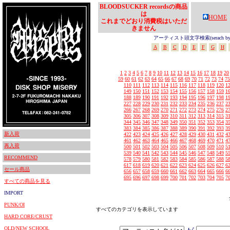
BLOODSUCKER recordsの商品
は
HOME
これまでどおり消費税はいただ
きません
アーティスト頭文字検索(serach by In
A
B
C
D
E
F
G
H
1
2
3
4
5
6
7
8
9
10
11
12
13
14
15
16
17
18
19
20
59
60
61
62
63
64
65
66
67
68
69
70
71
72
73
74
75
110
111
112
113
114
115
116
117
118
119
120
1
149
150
151
152
153
154
155
156
157
158
159
1
188
189
190
191
192
193
194
195
196
197
198
1
227
228
229
230
231
232
233
234
235
236
237
2
266
267
268
269
270
271
272
273
274
275
276
2
305
306
307
308
309
310
311
312
313
314
315
3
344
345
346
347
348
349
350
351
352
353
354
3
383
384
385
386
387
388
389
390
391
392
393
3
新入荷
422
423
424
425
426
427
428
429
430
431
432
4
461
462
463
464
465
466
467
468
469
470
471
4
再入荷
500
501
502
503
504
505
506
507
508
509
510
5
539
540
541
542
543
544
545
546
547
548
549
5
RECOMMEND
578
579
580
581
582
583
584
585
586
587
588
5
617
618
619
620
621
622
623
624
625
626
627
6
セール商品
656
657
658
659
660
661
662
663
664
665
666
6
695
696
697
698
699
700
701
702
703
704
705
7
すべての商品を見る
IMPORT
PUNK/OI
すべてのカテゴリを表示しています
HARD CORE/CRUST
OLD/NEW SCHOOL