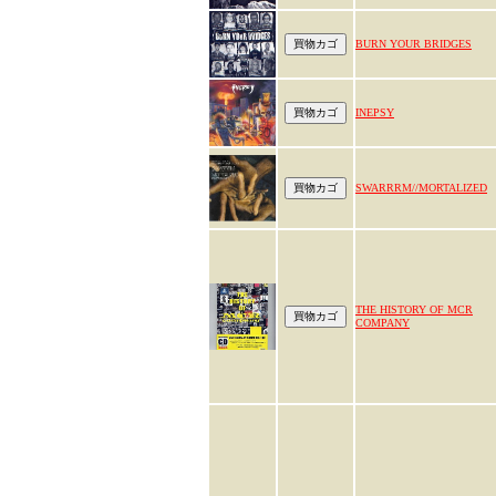
BURN YOUR BRIDGES
INEPSY
SWARRRM//MORTALIZED
THE HISTORY OF MCR
COMPANY