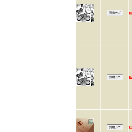
Ru
Ru
E