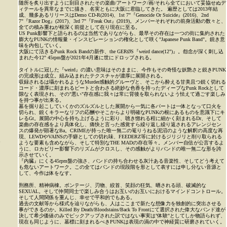
随所を炙り出すように刮目されたその楽曲/アートワーク/画/それら全てにおいて妥協せぬデ
ィテールを異常なまでに描き、名実ともに大阪に君臨してきた。 遍歴としては2013年結
成、幾多あるリリースはDemo CD-R(2014)、1st 7"『Genocide Or Suicide』(2016)、2nd
7"『Razor Dog』(2017)、3rd 7"『Freak Out』(2019)。メンバーそれぞれの前身活動の数々と、
全ての積み重ねが根深く前提として在り現在に至る。
US Punk影響下と語られるのは当然でありながらも、最早その存在は一つの街に集約された
膨大なPUNKの情報量・インスピレーションの権化として咲く"Japanese Punk Band"。鋭き意
味を内包していく。
大阪にて活きるPunk Rock Bandの新作、the GERØS『weird dance(12")』。怨念が深く刺し込
まれた今12" 45rpm盤が2021年4月遂に世にドロップされる。
タイトルに冠した『weird』の濃い意味はそのままに、今作もその奇怪な妖艶さと鋭きPUNK
の完成形は成立。組み込まれたテクスチャが濃厚に展開される。
収録されるは囁かれるようなMurder感触的グルーヴと、そこから酔える甘美且つ鋭く切れる
コード・濃厚に刻まれるビートと合わさる絶妙な色香を持ったディープなPunk Rockとして
隙なく表現され、その"悪い"存在感に我々は常に背後を取られないよう怯えて過ごす楽しみ
を持つ事が出来る。
墓を掘り起こしていくかのズルズルとした展開から一気に各パートは一体となって口火を
切られ、鋭くキラーなリフの応酬やそこからより明確なPUNKの根にあるものを意識下にキ
レるGt。展開の中心を持ち上げるように彩り、聴き惚れる程に細かく刻まれるDr、そして
楽曲の存在感をより具体化し、痛快と言った感覚すら繰り返し繰り返されるアレンジセン
スの爆発が顕著なBa。CRIMEが持った唯一無二の篭りうねる泥沼のような解釈の高度な再
現、LEWDやVAINSの手癖としての切れ味、FEEDERZ等に於けるジリジリと削り取られる
P
ような要素も含めながら、そして特別なTHE MADの存在等々。メンバー自信が公言するよ
うに、ロカビリー影響下のリズムがクロスし、その感触がよりバンドの唯一無二な形を誇
示させていく。
『内臓』にくる45rpm盤の強さ、バンドの持ち合わせる灰汁ある音楽性、そしてどう考えて
も危ないアートワーク。この全てはバンドの現段階を形として表すには申し分ない音源と
して、今作は体をなす。
刑務所、精神病棟。ボンテージ、刃物、絞首、笑顔の狂気、晒される頭、破滅的な
SEXUAL。そして仲間同士で楽しみ合うはお互いのお互いにおけるマインドコントロール。
そして人間関係を重んじ、幸せで平和的でもある。
過去の文献等から様式を辿りながらも、人はここまで新たな想像力を独創的に突出させる
事ができるのか。Killed By Death/Bloodstains/Back To Frontにて選択された偉大なバンド達が
決して希少価値のみでピックアップされた訳ではない事実は"体験"としてしか物語られず、
現在も同じように、墓標に刻まれるべきPUNKは表現の渦の中で神経質に研磨されていく。