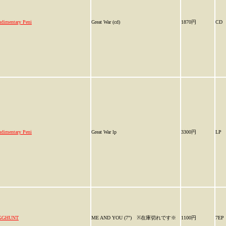
dimentary Peni
Great War (cd)
1870円
CD
dimentary Peni
Great War lp
3300円
LP
GGHUNT
ME AND YOU (7") ※在庫切れです※
1100円
7EP