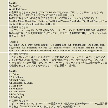
Tracklist
Me And You
We All Fall Down
※在庫切れです※・ブートでYOUTH BRIGADEとのカップリングでリリースされていた
1981年録音の1stDEMOテープがDISCHORDより正規リリース!
1st7"に収録されている曲が殆どですが荒々しいDEMOヴァージョンもGOODです！！
Tracklist Minor Threat Stand Up Seeing Red Bottled Violence Small Man, Big Mouth Straight Edge
Guilty Of Being White I Don't Want To Hear It
※在庫切れです※
・イアン・マッカイ率いる伝説的80's DCハードコア・バンド「MINOR THREAT」の初期2
枚のepを収録した歴史的重要作LPがデジタルリマスターされDISCHRDよりオフィシャル再
発！カラー盤！
収録曲：
A1 : Filler A2 : I Don't Wanna Hear It A3 : Seeing Red A4 : Straight Edge A5 : Small Man,
Big Mouth A6 : Screaming At A Wall A7 : Bottled Violence A8 : Minor Threat B1 : In My
Eyes B2 : Out Of Step (With The World) B3 : Guilty Of Being White B4 : Steppin' Stone
※在庫切れです※
・アメリカンハードコアを語る上で外すことの出来ない「ストレート・エッジ・ムーブメ
ント」の元となったMINOR THREAT。 彼等の1983年リリース唯一のアルバム「OUT OF
STEP」がリマスター再発。ダウンロードコード付。 リリースから30年以上経った今でも全
く色褪せることのないメッセージとサウンドは必聴！！全8曲。
Tracklist
A1 Betray
A2 It Follows
A3 Think Again
A4 Look Back & Laugh
B1 Sob Story
B2 No Reason
B3 Little Friend
B4 Out Of Step
B5 Cashing In
※在庫切れです※
・ポストハードコアバンド"FUGAZI"の記念すべき 7曲入りデビュー作(FUGAZI '88)と翌年発
表された『MARGIN WALKER』をカップリングした編集盤CD！！