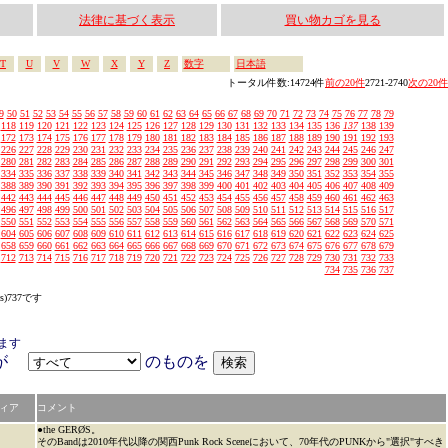
法律に基づく表示
買い物カゴを見る
T
U
V
W
X
Y
Z
数字
日本語
トータル件数:14724件
前の20件
2721-2740
次の20件
9
50
51
52
53
54
55
56
57
58
59
60
61
62
63
64
65
66
67
68
69
70
71
72
73
74
75
76
77
78
79
118
119
120
121
122
123
124
125
126
127
128
129
130
131
132
133
134
135
136
137
138
139
172
173
174
175
176
177
178
179
180
181
182
183
184
185
186
187
188
189
190
191
192
193
226
227
228
229
230
231
232
233
234
235
236
237
238
239
240
241
242
243
244
245
246
247
280
281
282
283
284
285
286
287
288
289
290
291
292
293
294
295
296
297
298
299
300
301
334
335
336
337
338
339
340
341
342
343
344
345
346
347
348
349
350
351
352
353
354
355
388
389
390
391
392
393
394
395
396
397
398
399
400
401
402
403
404
405
406
407
408
409
442
443
444
445
446
447
448
449
450
451
452
453
454
455
456
457
458
459
460
461
462
463
496
497
498
499
500
501
502
503
504
505
506
507
508
509
510
511
512
513
514
515
516
517
550
551
552
553
554
555
556
557
558
559
560
561
562
563
564
565
566
567
568
569
570
571
604
605
606
607
608
609
610
611
612
613
614
615
616
617
618
619
620
621
622
623
624
625
658
659
660
661
662
663
664
665
666
667
668
669
670
671
672
673
674
675
676
677
678
679
712
713
714
715
716
717
718
719
720
721
722
723
724
725
726
727
728
729
730
731
732
733
734
735
736
737
s)737です
ます
アが
のものを
ィア
コメント
●the GERØS。
そのBandは2010年代以降の関西Punk Rock Sceneにおいて、70年代のPUNKから"選択"すべき