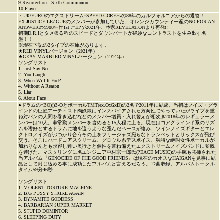
9.Resurrection - Sixth Communion
10.Prayer
・UK/EUROのエクストリーム･SPEED COREへの88年のカルフォルニアからの返答！
EX-JUSTICE LEAGUEのメンバーが参加していた、オレンジカウンティー産のNO FOR AN
ANSWERの1988年作1st 7“EPが2021年、本家REVELATIONより再発!!
初期D.R.Iとタメ張る程のスピードとダウンパートが絶妙なコントラストを生み出す名
盤！！
※現在下記の2タイプの在庫があります。
★RED VINYLバージョン（2021年）
★GRAY MARBLED VINYLバージョン（2014年）
ソングリスト
1. Just Say No
2. You Laugh
3. When Will It End?
4. Without A Reason
5. Liar
6. About Face
●ドラムの*BO)))B-OとボーカルTMT(ex.OxGxD)の2名で2011年に結成。当初はノイズ・グラ
インドの巨匠アーティスト肉奴隷にインスパイアされた方向性でやっていたがライブを重
ね対バンの人間を巻き込むなどのメンバー増員・入れ替えが相次ぎ2018年のレギュラーメ
ンバーは10人。非常勤メンバーを含めると15人程に上る。現在はゴアグラインド系のリズ
ムを嗜好とするドラムに地を這うような歪んだベースが絡み、ツインノイズギターとエレ
クトロノイズがぶつかり合うその上をフリージャズ宛らなトランペットとサックスが飛び
交う。そこにハードコアスクリーム、グロウル系デスボイス、独特な絶叫女性ボーカルが
加わりなんとも形容し難い奥行きと個性を兼ね備えたエクストリームノイズバンドに変貌
を遂げた。マスタリングに名エンジニア中村宗一郎氏(PEACE MUSIC)の手腕も発揮された
当アルバム『GENOCIDE OF THE GOOD FRIENDS』は現在のカオスなHAIGANを見事に結
晶として封じ込める事に成功したアルバムと言えるだろう。12曲収録。アルバムトータル
タイム59分46秒
ソングリスト
1. VIOLENT TORTURE MACHINE
2. BIG PUSSY STRIKE AGAIN
3. DYNAMITE GODDESS
4. BARBARIAN SUPER MARKET
5. STUPID DOMINTOR
6. SLEEPING DUTY