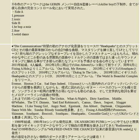
※今作のアートワークはthe GERØS メンバー自信&監修レーベルkiller boyの下制作。全てが
彼ら自身の完全コントロール化において実現された。
・Side A
1.pressure
2.toxic
Side B
1.be bop a noiz
2.ikue
3.weird dance
●"Die Communications"待望の初のアナログ化音源をリリース!!! "Headsparks"とのスプリット
CDとその後の最新単独CDからの合計9曲を曲順、マスタリングを練り直してLPとしてリリ
ース! 持ち味のアグレッシブなギタープレイを活かしたファストチューンはもちろん、晴れ
やかな中にどこか影のある雰囲気の楽曲やミドルテンポの楽曲ではまた違ったサウンドメ
イキングに触れる事ができ彼らの新たなフェーズを予感させる会心作となっています!!!
2011年結成。4人編成。 2012年2月に岡山でのJim Abbottのレコ発にて初ライブ。同年6月に
Fixing A Holeよりミニアルバム「Our Risk, My Returns」、 2013年にイギリスのSouthpawと
のスプリットCD、 2016年にフルアルバム「Dialog In The Life」、 2019年3月にイギリスの
HeadsparksとのスプリットCD、 2020年10月にミニアルバム「The World Is Beautiful Complex
」をリリース。
Eversor、Hooton 3 Car、Sad Days Indeed、I Excuseといった国内外のメロディックパンクバン
ドからの影響を基調としながらも、様式に囚われないギター・ベースのフレーズを織り交
ぜ、ソングライター松岡の攻撃力が高いながらも歌心のある、そして文学的な歌詞を乗せ
たメロディーラインの楽曲が特徴。
これまでの対バンはNavel、The Urchin、What-A-Night's、Dirty Satellites、Middle、
60'Whales、The T.V. Dinners、Yard End Robinson's、Camus、Dawn、Segwei、Slugger
Machine、I Like Young Girl、Angry Nerd、Egotrunk、Jim Abbott、Daybreak、Chippendale、
Dance With Me、Sunday Bloody Sunday他多数。また、Fixing A Hole招聘のProtectors、
Skimmer、Southport、Broccoli、Southpaw、Headsparks、Crocodile GodといったUKのバンドと
も数多く共演している。
・1980年結成、1981年1stシングル発売以来、UK ANARCHO PUNKシーンに中でもひと際異
彩を放つサイキックでダークなサウンドで独自の世界観を築き上げてきた"Rudimentary
Peni"の'09年作のシングル"WILFRED OWEN THE CHANCES"以来の新音源がUK sealedより
発売！
他の追従を許さない独特のダークさ漂うアナーコパンクは健在！！