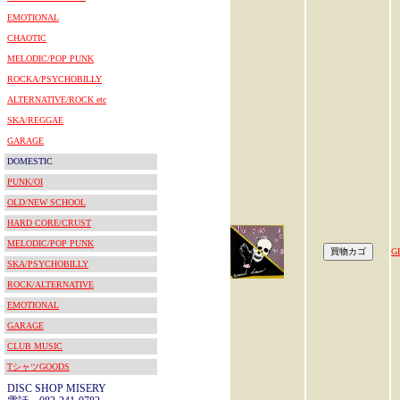
EMOTIONAL
CHAOTIC
MELODIC/POP PUNK
ROCKA/PSYCHOBILLY
ALTERNATIVE/ROCK etc
SKA/REGGAE
GARAGE
DOMESTIC
PUNK/OI
OLD/NEW SCHOOL
HARD CORE/CRUST
MELODIC/POP PUNK
G
SKA/PSYCHOBILLY
ROCK/ALTERNATIVE
EMOTIONAL
GARAGE
CLUB MUSIC
TシャツGOODS
DISC SHOP MISERY