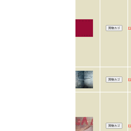
F
F
F