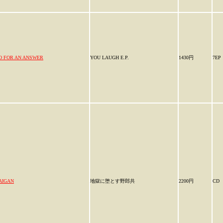
O FOR AN ANSWER
YOU LAUGH E.P.
1430円
7EP
AIGAN
地獄に堕とす野郎共
2200円
CD