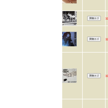
M
M
M