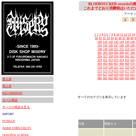
BLOODSUCKER records
これまでどおり消費税はいただ
アーティスト
A
B
1
2
3
4
5
6
7
8
9
10
11
12
13
14
80
81
82
83
84
85
86
87
88
89
9
140
141
142
143
144
145
146
194
195
196
197
198
199
200
248
249
250
251
252
253
254
302
303
304
305
306
307
308
356
357
358
359
360
361
362
410
411
412
413
414
415
416
464
465
466
467
468
469
470
518
519
520
521
522
523
524
572
573
574
575
576
577
578
626
627
628
629
630
631
632
680
681
682
683
684
685
686
新入荷
再入荷
RECOMMEND
すべてのカテゴリを表示しています
セール商品
すべての商品を見る
IMPORT
PUNK/OI
写真
買物カゴ
ア
HARD CORE/CRUST
OLD/NEW SCHOOL