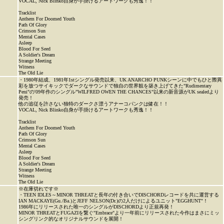
VOCAL, Nick Blinko自身が手掛けるアートワークも秀逸！！
Tracklist
Anthem For Doomed Youth
Path Of Glory
Crimson Sun
Mental Cases
Asleep
Blood For Seed
A Soldier's Dream
Strange Meeting
Witness
The Old Lie
・1980年結成、1981年1stシングル発売以来、UK ANARCHO PUNKシーンに中でもひと際異
彩を放つサイキックでダークなサウンドで独自の世界観を築き上げてきた"Rudimentary
Peni"の'09年作のシングル"WILFRED OWEN THE CHANCES"以来の新音源がUK sealedより
発売！
他の追従を許さない独特のダークさ漂うアナーコパンクは健在！！
VOCAL, Nick Blinko自身が手掛けるアートワークも秀逸！！
Tracklist
Anthem For Doomed Youth
Path Of Glory
Crimson Sun
Mental Cases
Asleep
Blood For Seed
A Soldier's Dream
Strange Meeting
Witness
The Old Lie
※在庫切れです※
・TEEN IDLES～MINOR THREATと長年の付き合いでDISCHORDレコードを共に運営する
IAN MACKAYE(Gu./Ba.)とJEFF NELSON(Dr.)の2人だけによるユニット"EGGHUNT"！
1986年にリリースされた唯一のシングルがDISCHORDより正規再発！
MINOR THREATとFUGAZIを繋ぐ"Embrace"より一年前にリリースされた今作はまさにミッ
シングリンク的なオリジナルサウンドを展開！