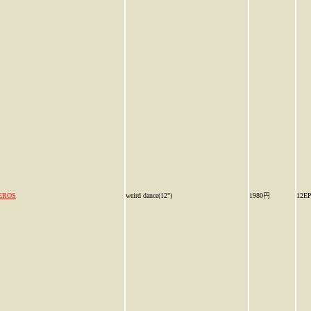
EROS
weird dance(12")
1980円
12E