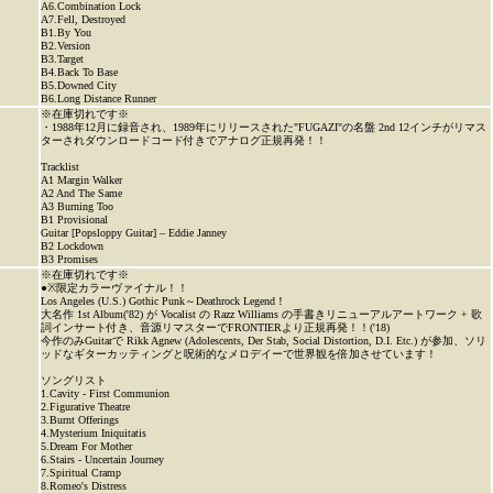
A6.Combination Lock
A7.Fell, Destroyed
B1.By You
B2.Version
B3.Target
B4.Back To Base
B5.Downed City
B6.Long Distance Runner
※在庫切れです※
・1988年12月に録音され、1989年にリリースされた"FUGAZI"の名盤 2nd 12インチがリマス
ターされダウンロードコード付きでアナログ正規再発！！
Tracklist
A1 Margin Walker
P
A2 And The Same
A3 Burning Too
B1 Provisional
Guitar [Popsloppy Guitar] – Eddie Janney
B2 Lockdown
B3 Promises
※在庫切れです※
●※限定カラーヴァイナル！！
Los Angeles (U.S.) Gothic Punk～Deathrock Legend！
大名作 1st Album('82) が Vocalist の Razz Williams の手書きリニューアルアートワーク + 歌
詞インサート付き、音源リマスターでFRONTIERより正規再発！！('18)
今作のみGuitarで Rikk Agnew (Adolescents, Der Stab, Social Distortion, D.I. Etc.) が参加、ソリ
ッドなギターカッティングと呪術的なメロデイーで世界観を倍加させています！
ソングリスト
1.Cavity - First Communion
2.Figurative Theatre
3.Burnt Offerings
4.Mysterium Iniquitatis
5.Dream For Mother
6.Stairs - Uncertain Journey
7.Spiritual Cramp
8.Romeo's Distress