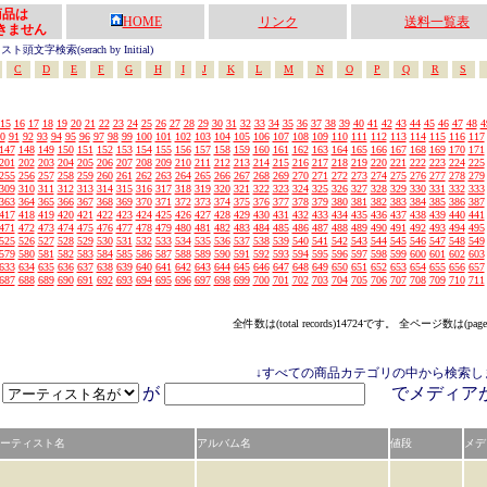
の商品は
HOME
リンク
送料一覧表
きません
頭文字検索(serach by Initial)
C
D
E
F
G
H
I
J
K
L
M
N
O
P
Q
R
S
15
16
17
18
19
20
21
22
23
24
25
26
27
28
29
30
31
32
33
34
35
36
37
38
39
40
41
42
43
44
45
46
47
48
4
0
91
92
93
94
95
96
97
98
99
100
101
102
103
104
105
106
107
108
109
110
111
112
113
114
115
116
117
147
148
149
150
151
152
153
154
155
156
157
158
159
160
161
162
163
164
165
166
167
168
169
170
171
201
202
203
204
205
206
207
208
209
210
211
212
213
214
215
216
217
218
219
220
221
222
223
224
225
255
256
257
258
259
260
261
262
263
264
265
266
267
268
269
270
271
272
273
274
275
276
277
278
279
309
310
311
312
313
314
315
316
317
318
319
320
321
322
323
324
325
326
327
328
329
330
331
332
333
363
364
365
366
367
368
369
370
371
372
373
374
375
376
377
378
379
380
381
382
383
384
385
386
387
417
418
419
420
421
422
423
424
425
426
427
428
429
430
431
432
433
434
435
436
437
438
439
440
441
471
472
473
474
475
476
477
478
479
480
481
482
483
484
485
486
487
488
489
490
491
492
493
494
495
525
526
527
528
529
530
531
532
533
534
535
536
537
538
539
540
541
542
543
544
545
546
547
548
549
579
580
581
582
583
584
585
586
587
588
589
590
591
592
593
594
595
596
597
598
599
600
601
602
603
633
634
635
636
637
638
639
640
641
642
643
644
645
646
647
648
649
650
651
652
653
654
655
656
657
687
688
689
690
691
692
693
694
695
696
697
698
699
700
701
702
703
704
705
706
707
708
709
710
711
全件数は(total records)14724です。 全ページ数は(page
↓すべての商品カテゴリの中から検索し
が
でメディ
ーティスト名
アルバム名
値段
メデ