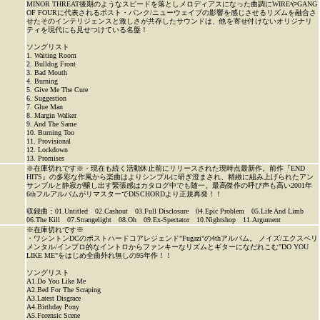
MINOR THREAT後期のようなスピードを落としメロディアスになった曲調にWIREやGANG
OF FOURに代表されるポスト・パンク/ニューウェイブの影響を感じさせるリズムを融合さ
せたそのインテリジェンスと激しさが共存したサウンドは、他を寄せ付けないオリジナリ
ティを現代にも見せつけている名盤！
ソングリスト
1. Waiting Room
2. Bulldog Front
3. Bad Mouth
4. Burning
5. Give Me The Cure
6. Suggestion
7. Glue Man
8. Margin Walker
9. And The Same
10. Burning Too
11. Provisional
12. Lockdown
13. Promises
※在庫切れです※・現在も続く活動休止前にリリースされた現時点最新作。前作『END
HITS』の多彩な作風から楽曲はよりシンプルに研ぎ澄まされ、精緻に組み上げられたアン
サンブルと静寂が醸し出す緊張感はカタログ中でも随一。最高傑作の呼び声も高い2001年
6thフルアルバムがリマスターでDISCHORDより正規再発！！
収録曲：01.Untitled 02.Cashout 03.Full Disclosure 04.Epic Problem 05.Life And Limb
06.The Kill 07.Strangelight 08.Oh 09.Ex-Spectator 10.Nightshop 11.Argument
※在庫切れです※
・ワシントンDCのポストハードコアレジェンド"Fugazi"の4thアルバム。 ノイズ/エクスペリ
メンタル/インプロ的なイントロからファンキーなリズムとギターになだれこむ"DO YOU
LIKE ME"をはじめ全曲外れ無しの95年作！！
ソングリスト
A1.Do You Like Me
A2.Bed For The Scraping
A3.Latest Disgrace
A4.Birthday Pony
A5.Forensic Scene