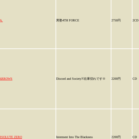
A.
男塾4TH FORCE
2750円
2CD
ARROWS
Discord and Society※在庫切れです※
2200円
CD
BSOLUTE ZERO
Interment Into The Blackness
2200円
CD