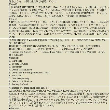
返るような、人間の生の叫びを聞いてくれ!
[Disc-1]
1.浜風/吼流魅KURUMI 2.雪が降る前に/244 3.命よ燃えろ/ダルマシンゴ鵺 4.一人かけっ
こくん/平成虎吉 5.道半ば/Ben 6.いつか/Ben 7.非大衆文化主義/千葉賢太朗 8.太陽の
下/RAY 9.ミサンガ/TOJO STRUMMER 10.ロケット人間/TOJO STRUMMER 11.ハナシ
が変わる歌/ハネケン 12.This is My Life/口石和人 13.帰郷日記II/柳本鉄平
[Disc-2]
1.HATE & DESTROY/フクモト原点 2.NO FUTURE,NO FUTURE/フクモト原点 3.Bonds/平
岡芳寛 4.Exodus/平岡芳寛 5.どこへ行こう/成瀬昭 6.ベストレコード/トマーニョ 7.く
だらない/okazzy! 8.JUSTICE/okazzy! 9.暁月/安藤タイチ 10.フテクサレンナ/B.B.alone
11.熱中症/B.B.alone 12.ロックンロールドリーム/ヤナギ 13.一緒にいてくれないか/ホンダ
ーマン 14.甘い誘惑/T×K×69 15.ヒューチャールーザー/T×K×69 16.友よ/敏 17.狂い咲
き/敏
※在庫切れです※●兵庫県北部但馬にて結成されたスリーピースD-BEAT RAW PUNKグルー
プ「BARROWS」！
DISCLOSE～DISCHARGEの影響を強く受けたサウンドはDISCLOSE、ANTI CIMEX、
DISCHARGE、CRUDE S.Sなど日本/スウェーデンのRawpunkファンにお勧め！
「Discord and Society」EP、「Remote Place Attack」デモに未発表トラックを追加した全9
曲！(Ltd.300)
■Traclist:
1. War Starts
2. Society is Cruel
3. Incitement
4. Debris is Still Alive
5. Devastated Futures (Unreleased Track)
6. War Starts
7. Live Dangerously
8. Debris is Still Alive
9. Society Is Cruel
●Japanese evil metal crust from Hell！！
ABSOLUTE ZEROの2023年1stアルバムがBLACK KONFLIKよりリリース！
CELTIC FROST、DARKTHRONE、MAYHEM、DISCHARGEの影響下、叙情を散りばめたメ
タリック・ノイジー・クラストはブラック/スラッシュのスタイルを表現し、独特のダーク
な雰囲気の中を疾走。ノイジーでメタリックに刻むギター、ワイルドなハウリングボーカ
ル、アグレッシブに炸裂するノイズクラストからミドルテンポのNOISY&FILTHYメタリッ
ククラストナンバーまで全7曲！(Ltd.400)
■Tracklist: