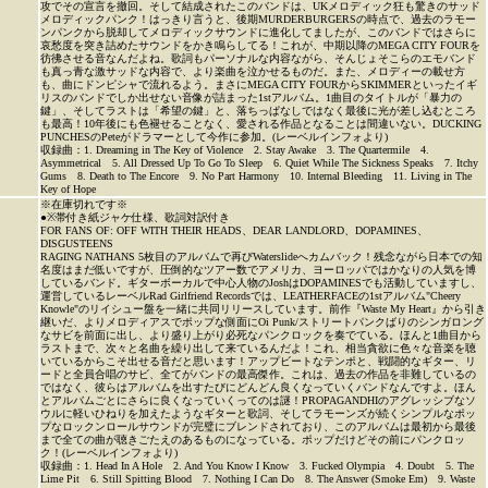
攻でその宣言を撤回。そして結成されたこのバンドは、UKメロディック狂も驚きのサッド
メロディックパンク！はっきり言うと、後期MURDERBURGERSの時点で、過去のラモー
ンパンクから脱却してメロディックサウンドに進化してましたが、このバンドではさらに
哀愁度を突き詰めたサウンドをかき鳴らしてる！これが、中期以降のMEGA CITY FOURを
彷彿させる音なんだよね。歌詞もパーソナルな内容ながら、そんじょそこらのエモバンド
も真っ青な激サッドな内容で、より楽曲を泣かせるものだ。また、メロディーの載せ方
も、曲にドンピシャで流れるよう。まさにMEGA CITY FOURからSKIMMERといったイギ
リスのバンドでしか出せない音像が詰まった1stアルバム。1曲目のタイトルが「暴力の
鍵」、そしてラストは「希望の鍵」と、落ちっぱなしではなく最後に光が差し込むところ
も最高！10年後にも色褪せることなく、愛される作品となることは間違いない。DUCKING
PUNCHESのPeteがドラマーとして今作に参加。(レーベルインフォより)
収録曲：1. Dreaming in The Key of Violence 2. Stay Awake 3. The Quartermile 4.
Asymmetrical 5. All Dressed Up To Go To Sleep 6. Quiet While The Sickness Speaks 7. Itchy
Gums 8. Death to The Encore 9. No Part Harmony 10. Internal Bleeding 11. Living in The
Key of Hope
※在庫切れです※
●※帯付き紙ジャケ仕様、歌詞対訳付き
FOR FANS OF: OFF WITH THEIR HEADS、DEAR LANDLORD、DOPAMINES、
DISGUSTEENS
RAGING NATHANS 5枚目のアルバムで再びWaterslideへカムバック！残念ながら日本での知
名度はまだ低いですが、圧倒的なツアー数でアメリカ、ヨーロッパではかなりの人気を博
しているバンド。ギターボーカルで中心人物のJoshはDOPAMINESでも活動していますし、
運営しているレーベルRad Girlfriend Recordsでは、LEATHERFACEの1stアルバム"Cheery
Knowle"のリイシュー盤を一緒に共同リリースしています。前作『Waste My Heart』から引き
継いだ、よりメロディアスでポップな側面にOi Punk/ストリートパンクばりのシンガロング
なサビを前面に出し、より盛り上がり必死なパンクロックを奏でている。ほんと1曲目から
ラストまで、次々と名曲を繰り出して来ているんだよ！これ、相当貪欲に色々な音楽を聴
いているからこそ出せる音だと思います！アップビートなテンポと、戦闘的なギター、リ
ードと全員合唱のサビ、全てがバンドの最高傑作。これは、過去の作品を非難しているの
ではなく、彼らはアルバムを出すたびにどんどん良くなっていくバンドなんですよ。ほん
とアルバムごとにさらに良くなっていくってのは謎！PROPAGANDHIのアグレッシブなソ
ウルに軽いひねりを加えたようなギターと歌詞、そしてラモーンズが続くシンプルなポッ
プなロックンロールサウンドが完璧にブレンドされており、このアルバムは最初から最後
まで全ての曲が聴きごたえのあるものになっている。ポップだけどその前にパンクロッ
ク！(レーベルインフォより)
収録曲：1. Head In A Hole 2. And You Know I Know 3. Fucked Olympia 4. Doubt 5. The
Lime Pit 6. Still Spitting Blood 7. Nothing I Can Do 8. The Answer (Smoke Em) 9. Waste