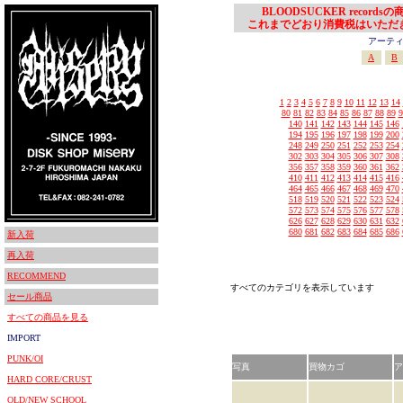
BLOODSUCKER records
これまでどおり消費税はいただ
アーティスト
A
B
1
2
3
4
5
6
7
8
9
10
11
12
13
14
80
81
82
83
84
85
86
87
88
89
9
140
141
142
143
144
145
146
194
195
196
197
198
199
200
248
249
250
251
252
253
254
302
303
304
305
306
307
308
356
357
358
359
360
361
362
410
411
412
413
414
415
416
464
465
466
467
468
469
470
518
519
520
521
522
523
524
572
573
574
575
576
577
578
626
627
628
629
630
631
632
680
681
682
683
684
685
686
新入荷
再入荷
RECOMMEND
すべてのカテゴリを表示しています
セール商品
すべての商品を見る
IMPORT
PUNK/OI
写真
買物カゴ
ア
HARD CORE/CRUST
OLD/NEW SCHOOL