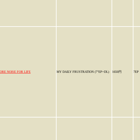
ORE NOISE FOR LIFE
MY DAILY FRUSTRATION (7"EP+DL)
1650円
7EP