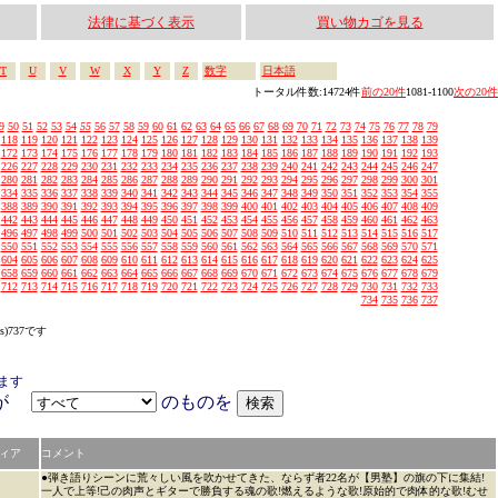
法律に基づく表示
買い物カゴを見る
T
U
V
W
X
Y
Z
数字
日本語
トータル件数:14724件
前の20件
1081-1100
次の20件
9
50
51
52
53
54
55
56
57
58
59
60
61
62
63
64
65
66
67
68
69
70
71
72
73
74
75
76
77
78
79
118
119
120
121
122
123
124
125
126
127
128
129
130
131
132
133
134
135
136
137
138
139
172
173
174
175
176
177
178
179
180
181
182
183
184
185
186
187
188
189
190
191
192
193
226
227
228
229
230
231
232
233
234
235
236
237
238
239
240
241
242
243
244
245
246
247
280
281
282
283
284
285
286
287
288
289
290
291
292
293
294
295
296
297
298
299
300
301
334
335
336
337
338
339
340
341
342
343
344
345
346
347
348
349
350
351
352
353
354
355
388
389
390
391
392
393
394
395
396
397
398
399
400
401
402
403
404
405
406
407
408
409
442
443
444
445
446
447
448
449
450
451
452
453
454
455
456
457
458
459
460
461
462
463
496
497
498
499
500
501
502
503
504
505
506
507
508
509
510
511
512
513
514
515
516
517
550
551
552
553
554
555
556
557
558
559
560
561
562
563
564
565
566
567
568
569
570
571
604
605
606
607
608
609
610
611
612
613
614
615
616
617
618
619
620
621
622
623
624
625
658
659
660
661
662
663
664
665
666
667
668
669
670
671
672
673
674
675
676
677
678
679
712
713
714
715
716
717
718
719
720
721
722
723
724
725
726
727
728
729
730
731
732
733
734
735
736
737
s)737です
ます
アが
のものを
ィア
コメント
●弾き語りシーンに荒々しい風を吹かせてきた、ならず者22名が【男塾】の旗の下に集結!
一人で上等!己の肉声とギターで勝負する魂の歌!燃えるような歌!原始的で肉体的な歌!むせ