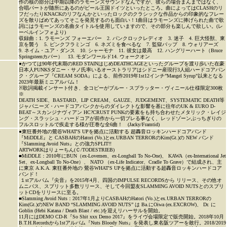
作の核の部分は中期以降のラモーンズサウンドなんですが、彼らの場合まんまではなく、
合唱パートが随所にあるのがビール王国ドイツといったところ。曲によってはCLASHのリ
フだったりKNACKのリフなんかといったロックのクラシックな作品からの印象的なフレー
ズを散りばめてあってそこを発見するのも面白い！1曲目はラモーンズに捧げられた曲で歌
詞にはラモーンズの名曲タイトルを使用していますので、その部分も楽しんで欲しい。(レ
ーベルインフォより)
収録曲：1. ラモーンズ フォーエバー 2. パンクロックレディオ 3. 迷子 4. 巨大怪獣、東
京を襲う 5. ピンクフラミンゴ 6. ネズミを食べるな 7. 監獄バップ 8. ウォリアーズ
9. ネイム・ユア・ダンス 10. シャーモナ 11. 彼女は最高 12. ハングリーハート（Bruce
Springsteenカバー） 13. モダンワールド14. ウォークオン
●かつては90年代末期のRED STAINはじめDEATHCAGEといったグループを渡り歩いた在豪
日本人PUNKSダニー・サノ氏率いるオーストラリアはシドニー産現行3人組ハードコアパン
ク・グループ『CREAM SODA』による、前作2019年1st12インチ”Mangel Syrup"以来となる
2023年最新ミニアルバム！
※歌詞掲載インサート付き、全コピーがブルー・スプラッター・ヴィニール仕様限定300枚
※
DEATH SIDE、BASTARD、LIP CREAM、GAUZE、JUDGEMENT、SYSTEMATIC DEATH等
ジャパニーズ・ハードコアパンクからのダイレクトな影響を基に往年のUK & EURO D-
BEAT～スカンジナヴィアン HC?CRUST PUNKの要素をも持ち合わせたメタリック・レイジ
ング・スラッシュ・ハードコアが前作から一切ブレる事なく、レッドゾーンぶっちぎりの
フルスロットルで疾走する様が圧巻な全6曲！ (Jacky/Framtid)
●東狂番外地の鶯谷WHAT'S UPを拠点に活動する 超轟音ロッキンハードコアバンド
『MiDDLE』と CASBAHのHatori (Vo.)とex.URBAN TERRORのKim(Gt.)の NEW バンド
『Slamming Avoid Nuts』との強力SPLIT!!
ARTWORKはりょーちん(Ｃ/TODESTRIEB)
■MiDDLE：2010年にBUN（ex-Lovemen、ex-Longball To No-One)、 KAWA（ex-International Jet
Set、ex-Longball To No-One）、 NATO （ex-Life Indicator、Cradle To Grave）で結成され、主
に東京 A.K.A. 東狂番外地の 鶯谷WHAT'S UPを拠点に活動する超轟音ロッキンハードコア
バンド！
１stアルバム『尖音』を2015年4月、四国のIMPULSE RECORDSから リリース、その他オ
ムニバス、スプリット多数リリース、そして今回盟友SLAMMING AVOID NUTSとのスプリ
ットCDをリリースに至る。
■Slamming Avoid Nuts：2017年1月よりCASBAHのHatori (Vo.)とex.URBAN TERRORの
Kim(Gt.)のNEW BAND “SLAMMING AVOID NUTS” は Ba.にOiwa (ex.EXCROW)、 Dr. に
Goblin (Hebi Katana / Death Blast / etc.)を迎えリハーサルを開始。
11月にはDEMO CD-R『So Shit xxx Demo 2017』をライヴ会場限定で販売開始。2018年10月
B.T.H.Recordsから1stアルバム『Nuts Bloody Nuts』を発表し東名阪ツアーを敢行。2018/2019