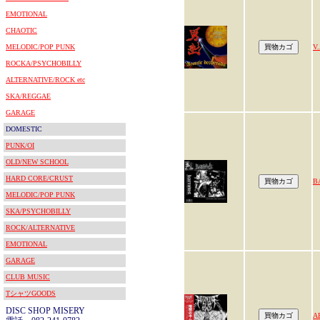
EMOTIONAL
CHAOTIC
MELODIC/POP PUNK
V.
ROCKA/PSYCHOBILLY
ALTERNATIVE/ROCK etc
SKA/REGGAE
GARAGE
DOMESTIC
PUNK/OI
OLD/NEW SCHOOL
HARD CORE/CRUST
B
MELODIC/POP PUNK
SKA/PSYCHOBILLY
ROCK/ALTERNATIVE
EMOTIONAL
GARAGE
CLUB MUSIC
TシャツGOODS
DISC SHOP MISERY
A