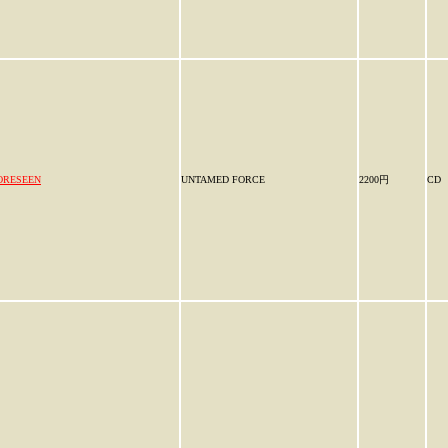
ORESEEN
UNTAMED FORCE
2200円
CD