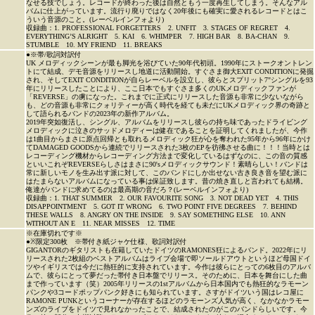
なせる技でしょう。レコードが終わった後は自然ともう一度再生してしまう。そんなアル
バムに仕上がっています。流行り廃りではなく20年後にも確実に愛されるレコードとはこ
ういう音源のこと。(レーベルインフォより)
収録曲：1. PROFESSIONAL FORGETTERS 2. UNFIT 3. STAGES OF REGRET 4.
EVERYTHING’S ALRIGHT 5. KAI 6. WHIMPER 7. HIGH BAR 8. BA-CHAN 9.
STUMBLE 10. MY FRIEND 11. BREAKS
●※帯/歌詞対訳付
UK メロディックシーンが最も脚光を浴びていた90年代初頭。1990年にストークオントレン
トにて結成、デモ音源をリリースし地道に活動開始。すぐさま御大EXIT CONDITIONに発掘
され、そしてEXIT CONDITIONが自らレーベルを設立し、彼らとスプリット7"シングルを93
年にリリースしたことにより、ここ日本でもすぐさま多くのUKメロディックファンが
「REVERSE」の虜になった。これまでに正式にリリースした音源も非常に少ないながら
も、どの音源も非常にクォリティーが高く時代を経ても未だにUKメロディック界の奇跡と
して語られるバンドの2023年の新作アルバム。
2019年突如復活し、シングル、アルバムをリリースし彼らの持ち味であったドライビング
メロディックに泣きのサッドメロディーは健在であることを証明してくれましたが、今作
は1曲目からまさに原点回帰とも取れるメロディック狂が心を奪われた95年から96年にかけ
てDAMAGED GOODSから連続でリリースされた3枚のEPを彷彿させる曲に！！！当時とは
レコーディング機材からレコーディング方法まで変化しているはずなのに、この音の質感
といいこれぞREVERSEらしさはまさに90'sメロディックサウンド！素晴らしい！バンドは
常に新しいモノを生み出す派に対して、このバンドにしか出せない古き良き音を望む派に
はたまらないアルバムになっている事は保証致します。昔の焼き直しと言われても結構。
俺達がバンドに求めてるのは最高期の音だろ？(レーベルインフォより)
収録曲：1. THAT SUMMER 2. OUR FAVOURITE SONG 3. NOT DEAD YET 4. THIS
DISAPPOINTMENT 5. GOT IT WRONG 6. TWO POINT FIVE DEGREES 7. BEHIND
THESE WALLS 8. ANGRY ON THE INSIDE 9. SAY SOMETHING ELSE 10. ANN
WITHOUT AN E 11. NEAR MISSES 12. TIME
※在庫切れです※
●※限定300枚 ※帯付き紙ジャケ仕様、歌詞対訳付
GIGANTORのギタリストも在籍していたドイツのRAMONES狂によるバンド。2022年にリ
リースされた2枚組のベストアルバムはライブ会場で即ソールドアウトというほど母国ドイ
ツやイギリスでは今だに熱狂的に支持されています。今作は彼らにとっての6枚目のアルバ
ムで、彼らにとって夢だった帯付き日本盤でリリース。そのために、日本を舞台にした曲
まで作っています（笑）2005年リリースの1stアルバムから日本国内でも熱狂的なラモーン
パンクや3コードポップパンク好きにも知られています。さすがドイツいう国はレコ屋に
RAMONE PUNKというコーナーが存在するほどのラモーンズ人気が高く、なかなかラモー
ンズのライブをドイツで見れなかったことで、結成されたのがこのバンドらしいです。今