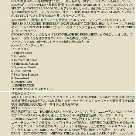
年で30本余りのLiveを精力的にこなし、見るものを圧倒するLiveスタイルを確立していく。
2020年6月、スタジオLive一発録り音源 ”SLAMMING AVOID NUTS / SUN CHILDREN SUN
SPLIT” をNOVEMBRE RECORDSよりデジタルリリース。更に9月にはプロコピーカセット
を200本限定で発売。 そして2023年10月オール新曲/新録の音源”Middle / SLAMMING AVOID
NUTS SPLIT ”CD を盟友Middleと共にリリースに至る。
●2023年9月に2度目の来日ツアーを敢行するヘルシンキ、フィンランドCROSSOVER
THRASH HARDCORE "FORESEEN" 2022年QUALITY CONTROL HQからリリースした3枚目
のアルバム"UNTAMED FORCE"がツアーのタイミングに合わせCREW FOR LIFE RECORDS
よりCDでリリース!!
CROSSOVERファンのみならずFAST/THRASH HC PUNK,METALまで幅広い人達に聴いて
もらい、現場に足を運び実際のFORESEENを体感して欲しい。
ブックレット20p、ボーナストラック2曲含む全11曲入り!!
(レーベルインフォより)
ソングリスト：
1.Soldier's Grave
2.Birthright
3.Tolerance Of Abuse
4.Suffocating Routine
5.Oppression Fetish
6.Cold Comfort
7.Serve Your Purpose
8.Desensitized
9.Untamed Force
10.INFILTRATOR
11.WIDE AWAKE NIGHTMARE
※在庫切れです※
●ボストンのメロディックパンク/ギターロックトリオ"MOVING TARGETS"の復活第3弾とな
る通算7作目の2023年アルバム!! 哀愁メロディーとラウドなギターワークが響き渡る全12曲
収録! 国内盤は歌詞対訳付、帯付き仕様限定200枚。
(以下レーベルインフォ)
復活第2弾アルバム「HUMBUCKER」から短いスパンで、早くもニューアルバムがリリース
です！25年の眠りから覚めた後は、むちゃくちゃ精力的に活動しています！今作は
J.Robbins (JAWBOX、BURNING AIRLINES、etc)を迎えてレコーディングを行いました。ケ
ニー・チェンバースの高度なソングライティング能力と、MOVING TARGETSを再始動させ
たイヴとエミリアンの鉄壁のリズムセクションを組み合わせた強力なバンドサウンドは健
在！今作もMOVING TARGETSに求められるものが完璧に備わった作品だ！やっぱり、
DRIVE、EXIT CONDITION、MIDWAY STILLをはじめとした多くのUKメロディックバンド