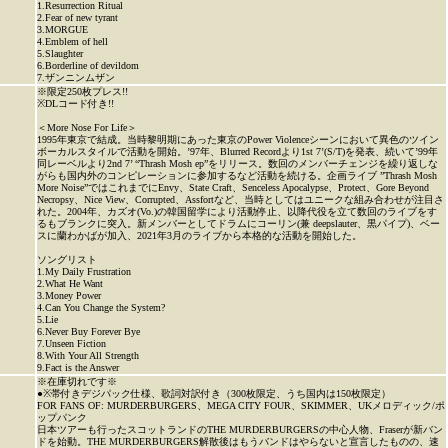
1.Resurrection Ritual
2.Fear of new tyrant
3.MORGUE
4.Emblem of hell
5.Slaughter
6.Borderline of devildom
7.ザンニンムザン
※限定250枚プレス!!
※DLコード付き!!
＜More Nose For Life＞
1995年東京で結成。当時黎明期にあった東京のPower Violenceシーンにおいて異色のツイン
ボーカルスタイルで活動を開始。’97年、Blurred Recordより1st 7’(S/T)を発表、続いて’99年
同レーベルより2nd 7’ “Thrash Mosh ep”をリリース。数回のメンバーチェンジを繰り返しな
がらも国内外のコンピレーションに参加するなど活動を続ける。企画ライブ ”Thrash Mosh
More Noise”ではこれまでにEnvy、State Craft、Senceless Apocalypse、Protect、Gore Beyond
Necropsy、Nice View、Corrupted、Assfortなど、当時としてはユニークな組み合わせが注目さ
れた。2004年、カズオ(Vo.)の韓国留学により活動停止、以降代役を立て数回のライブをす
るもブランクに突入。新メンバーとしてドラムにコーリン(兼 deepslauter、黒パイプ)、ベー
スに蘭わかばが加入、2021年3月のライブから本格的な活動を開始した。
ソングリスト
1.My Daily Frustration
2.What He Want
3.Money Power
4.Can You Change the System?
5.Lie
6.Never Buy Forever Bye
7.Unseen Fiction
8.With Your All Strength
9.Fact is the Answer
※在庫切れです※
●※帯付きデジパック仕様、歌詞対訳付き（300枚限定、うち国内は150枚限定）
FOR FANS OF: MURDERBURGERS、MEGA CITY FOUR、SKIMMER、UKメロディック/ポ
ップパンク
日本ツアーも行ったスコットランドのTHE MURDERBURGERSの中心人物、Fraserが新バン
ドを始動。THE MURDERBURGERS解散後はもうバンドはやらないと宣言したものの、速