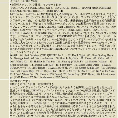
Of Time 10. This World
●※帯付きデジパック仕様、インサート付き
FOR FANS OF: SONIC SURF CITY、PSYCHOTIC YOUTH、HAWAII MUD BOMBERS、
TEENAGE BOTTLE ROCKET、KURT BAKER
1stアルバム、2ndアルバム共に想像を超える反響を承りソールドアウトさせていただきまし
た！スウェーデンのバブルガムサーフポップパンクバンド、ランデルズのデジタル含むシ
ングルリリース曲、コンピ提供曲やバージョン違い未発表曲など全27曲をまとめた編集盤
をリリースします！弾けまくった極上サーフポップパンクは相変わらず最高なわけで、オ
ープニングナンバーからTHE QUEERSの"Surf Goddess"のカバーといきなりテンション上が
る内容。軽快かつ不良なサーフポップパンクで、SONIC SURF CITY、PSYCHOTIC
YOUTH、HAWAII MUD BOMBERSといったバンドが好きな人にはたまらないサウンド炸裂
です。バブルガムサーフポップを軸に、PSYCHOTIC YOUTHにも通じる、ロックンロール
なボイズがバッチリハマってます。やっぱり彼らのサウンドは3コードポップパンク好きな
人で気に入らない人いるわけないだろな鉄板な内容！今や世界中のレーベルからリリース
してるのも当然でしょう。夏に備えてこのアルバムで盛り上がりましょう！今回初めて公
開された極初期のデモではWEEZER/RENTALSみたいなサウンドをやっていて驚きでした！
(レーベルインフォより)
収録曲：01. Surf Goddess（THE QUEERSカバー）02. Devil Night 03. Skeet Surfing Hawaii
04. Topanga Sand 05. No.1 in the state 06. Gum In My Hair 07. Karen 08. Kicks 09. I
Don't Wanna Go 10. Holiday In The Sun 11. Shut up (Y.R.M.F) 12. Endless Vacation 13.
RFun in the Sun 14. Bubble Gum Girl 15. Surfer Boy 16. Dance Dance Dance（BEACH
BOYSカバー）17. Little Honda（BEACH BOYSカバー）18. Santas X-mas Day 19. Christmas
time 20. Denim Boy 21. Jet Boy Jet Girl（ELTON MOTELLOカバー）22. No.1 in the State
23. I Don't Wanna Go 24. Karen（1995 Demo）25. Surfer Boy（1995 Demo）26. I don't wanna
go（1997 Demo）27. No.1 in the state（1997 Demo）
※在庫切れです※
※帯付き紙ジャケ仕様、歌詞対訳付き
すっごいメロディックパンクバンドが現れた！あれ？でも声聞いたことあると思った方、
正解です！過去にLEEWAYというバンドをやっていたメンバーが東京で結成した新バンド！
精力的なライブ活動により、あっという間に都内近郊で話題になっているワット・ゴー
ズ・アップのデビュー音源は11曲入りのアルバム。これむちゃくちゃいいです！イングリ
ッドの透き通るようで力強い女性ボーカルに、マットのタフでありながらも同時に優しさ
を感じる男性ボーカルの掛け合い、そこに繊細かつ縦横無尽に弾きまくるギターワーク、
さらにおもちゃを与えられた子供のように躍動感溢れるドラム！もうこんなの演奏された
ら1発でやられちゃいますよ。もちろん曲もめちゃくちゃ良い！ジャンルなんて気にせずに
良いバンドに触れまくった90年代を思わせる、メロディックもポップパンクもインディー
ポップも吸収したサウンドは、メンバーが今尚貪欲に新しい音源に触れ合ってるからこそ