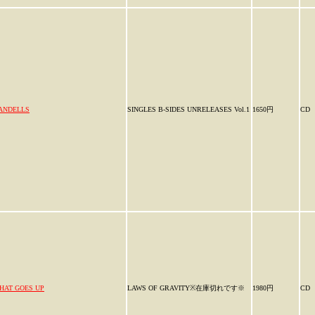
ANDELLS
SINGLES B-SIDES UNRELEASES Vol.1
1650円
CD
HAT GOES UP
LAWS OF GRAVITY※在庫切れです※
1980円
CD