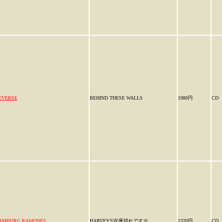
EVERSE
BEHIND THESE WALLS
1980円
CD
AMBURG RAMONES
HARVEY※在庫切れです※
1320円
CD