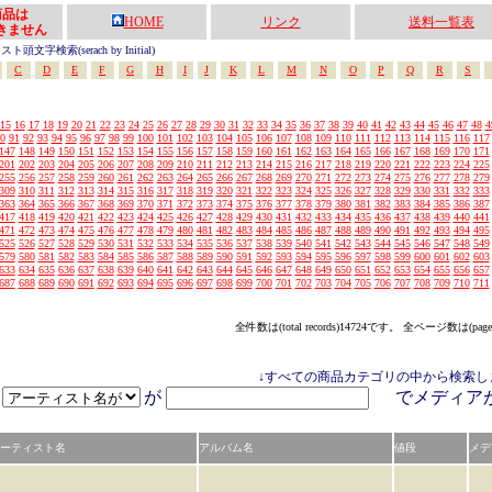
の商品は
HOME
リンク
送料一覧表
きません
頭文字検索(serach by Initial)
C
D
E
F
G
H
I
J
K
L
M
N
O
P
Q
R
S
15
16
17
18
19
20
21
22
23
24
25
26
27
28
29
30
31
32
33
34
35
36
37
38
39
40
41
42
43
44
45
46
47
48
4
0
91
92
93
94
95
96
97
98
99
100
101
102
103
104
105
106
107
108
109
110
111
112
113
114
115
116
117
147
148
149
150
151
152
153
154
155
156
157
158
159
160
161
162
163
164
165
166
167
168
169
170
171
201
202
203
204
205
206
207
208
209
210
211
212
213
214
215
216
217
218
219
220
221
222
223
224
225
255
256
257
258
259
260
261
262
263
264
265
266
267
268
269
270
271
272
273
274
275
276
277
278
279
309
310
311
312
313
314
315
316
317
318
319
320
321
322
323
324
325
326
327
328
329
330
331
332
333
363
364
365
366
367
368
369
370
371
372
373
374
375
376
377
378
379
380
381
382
383
384
385
386
387
417
418
419
420
421
422
423
424
425
426
427
428
429
430
431
432
433
434
435
436
437
438
439
440
441
471
472
473
474
475
476
477
478
479
480
481
482
483
484
485
486
487
488
489
490
491
492
493
494
495
525
526
527
528
529
530
531
532
533
534
535
536
537
538
539
540
541
542
543
544
545
546
547
548
549
579
580
581
582
583
584
585
586
587
588
589
590
591
592
593
594
595
596
597
598
599
600
601
602
603
633
634
635
636
637
638
639
640
641
642
643
644
645
646
647
648
649
650
651
652
653
654
655
656
657
687
688
689
690
691
692
693
694
695
696
697
698
699
700
701
702
703
704
705
706
707
708
709
710
711
全件数は(total records)14724です。 全ページ数は(page
↓すべての商品カテゴリの中から検索し
が
でメディ
ーティスト名
アルバム名
値段
メデ