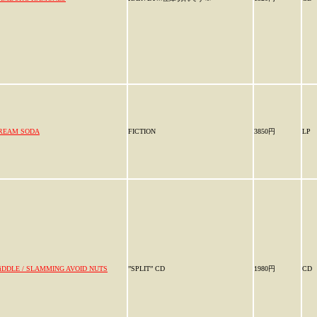
REAM SODA
FICTION
3850円
LP
iDDLE / SLAMMING AVOID NUTS
”SPLIT” CD
1980円
CD