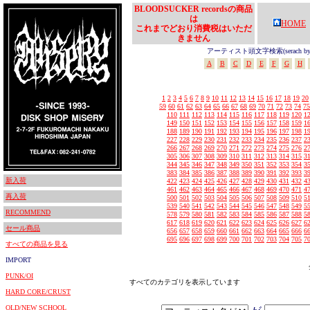
BLOODSUCKER recordsの商品
は
HOME
これまでどおり消費税はいただ
きません
アーティスト頭文字検索(serach by In
A
B
C
D
E
F
G
H
1
2
3
4
5
6
7
8
9
10
11
12
13
14
15
16
17
18
19
20
59
60
61
62
63
64
65
66
67
68
69
70
71
72
73
74
75
110
111
112
113
114
115
116
117
118
119
120
1
149
150
151
152
153
154
155
156
157
158
159
1
188
189
190
191
192
193
194
195
196
197
198
1
227
228
229
230
231
232
233
234
235
236
237
2
266
267
268
269
270
271
272
273
274
275
276
2
305
306
307
308
309
310
311
312
313
314
315
3
344
345
346
347
348
349
350
351
352
353
354
3
383
384
385
386
387
388
389
390
391
392
393
3
新入荷
422
423
424
425
426
427
428
429
430
431
432
4
461
462
463
464
465
466
467
468
469
470
471
4
再入荷
500
501
502
503
504
505
506
507
508
509
510
5
539
540
541
542
543
544
545
546
547
548
549
5
RECOMMEND
578
579
580
581
582
583
584
585
586
587
588
5
617
618
619
620
621
622
623
624
625
626
627
6
セール商品
656
657
658
659
660
661
662
663
664
665
666
6
695
696
697
698
699
700
701
702
703
704
705
7
すべての商品を見る
IMPORT
PUNK/OI
すべてのカテゴリを表示しています
HARD CORE/CRUST
OLD/NEW SCHOOL