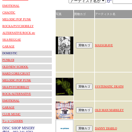
が
EMOTIONAL
CHAOTIC
写真
買物カゴ
アーティスト名
MELODIC/POP PUNK
ROCKA/PSYCHOBILLY
ALTERNATIVE/ROCK etc
SKA/REGGAE
MASSGRAVE
GARAGE
DOMESTIC
PUNK/OI
OLD/NEW SCHOOL
HARD CORE/CRUST
MELODIC/POP PUNK
SYSTEMATIC DEATH
SKA/PSYCHOBILLY
ROCK/ALTERNATIVE
EMOTIONAL
GARAGE
OLD MAN MARKLEY
CLUB MUSIC
TシャツGOODS
DISC SHOP MISERY
DANNY DIABLO