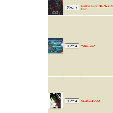
heartless things//BREAK YO
FIST
WATERBED
OLEDICKFOGGY