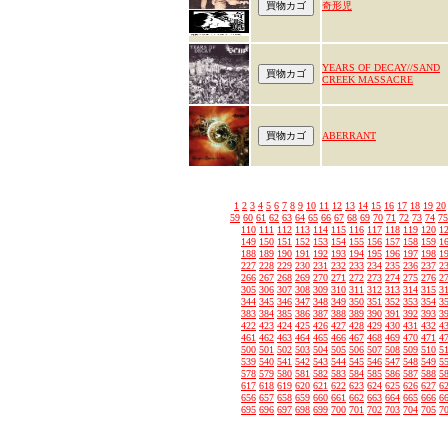
奇形児
YEARS OF DECAY//SAND
CREEK MASSACRE
ABERRANT
1
2
3
4
5
6
7
8
9
10
11
12
13
14
15
16
17
18
19
20
59
60
61
62
63
64
65
66
67
68
69
70
71
72
73
74
75
110
111
112
113
114
115
116
117
118
119
120
1
149
150
151
152
153
154
155
156
157
158
159
1
188
189
190
191
192
193
194
195
196
197
198
1
227
228
229
230
231
232
233
234
235
236
237
2
266
267
268
269
270
271
272
273
274
275
276
2
305
306
307
308
309
310
311
312
313
314
315
3
344
345
346
347
348
349
350
351
352
353
354
3
383
384
385
386
387
388
389
390
391
392
393
3
422
423
424
425
426
427
428
429
430
431
432
4
461
462
463
464
465
466
467
468
469
470
471
4
500
501
502
503
504
505
506
507
508
509
510
5
539
540
541
542
543
544
545
546
547
548
549
5
578
579
580
581
582
583
584
585
586
587
588
5
617
618
619
620
621
622
623
624
625
626
627
6
656
657
658
659
660
661
662
663
664
665
666
6
695
696
697
698
699
700
701
702
703
704
705
7