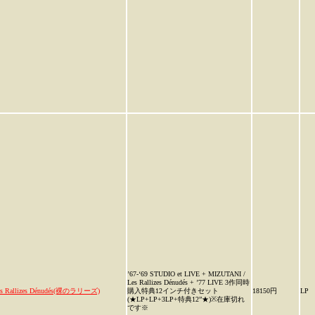
’67-‘69 STUDIO et LIVE + MIZUTANI /
Les Rallizes Dénudés + ’77 LIVE 3作同時
es Rallizes Dénudés(裸のラリーズ)
購入特典12インチ付きセット
18150円
LP
(★LP+LP+3LP+特典12”★)※在庫切れ
です※