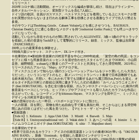
りリリース！
2020年コロナ禍に活動開始。オーソドックスな編成が膨張し続け、現在はグラインダー、
自作メタルパーカッション、変則型ドラムを含む7人組に。
ドイツ語の歌詞、全員がガスマスク、ペストマスクなどを着用している上にスモークが焚
かれ実態が分からないまま行われる解体工事を彷彿とさせる過激なライブで出入り禁止を
多発。
そのサウンドはThrobbing Gristle、Cabaret Voltaireなどを感じさせつつも、BAUHAUS、
Christian Deathなどに通じる僅かなメロディを持つindustrial Gothic Punkとでも呼ぶべきサウ
ンドになっている。
活動していながら存在そのものが闇に黙されていたALLESWITZ、3曲＋1曲のデモトラック
を収録した初の音源を7inchEPとして電撃的にリリース。録音、ミックス、監修は吉田肇
（PANICSMILE）。
200年ぶりの産業革命を体験せよ。
※特殊六面ジャケット、ステッカー、DLコード付き。
※在庫切れ※●影絵師/音楽家の川村亘平斎を中心に2009年結成、「架空の島の民謡」をコン
セプトに様々な民族音楽のエッセンスを混ぜ合わせたスタイルでこれまでOOIOO、小山田
圭吾、細野晴臣、u-zhaanなど数多くのアーティストと共演をしてきた滞空時間。2021年に
リリースされたアルバム『Majo』がアナログ化。
「ディスクユニオンで知らない国のコンピレーションアルバムをジャケ買いしたら大当た
りだった」というコンセプトのもと、新メンバーにトランペット奏者で日本語教師でもあ
る鈴木雄大(Tp)、片想い、冬にわかれて等でも活動するあだち麗三郎(Sax,Per)らを迎え、オ
オルタイチ氏が川村との影絵公演用に書き下ろした幻の名曲B5「カベノムコウニオニガイ
テ (feat.OORUTAICHI)」を含む全12曲を収録。ガムランやスティールパンといった南洋の民
族音楽をベースにしつつも、ヒップホップやアフロビートも取り入れたカラフルな作品に
仕上がっている。レコーディングをIchimura Hayato、マスタリングを田中三一、ミックスと
デザインを川村亘平斎が担当。
■旅の意味がかわった一昨日、パスポートはフロントに預けた。
一人の部屋、目を閉じ、荷物を持たぬ自由な手で翼を真似た時、そこからはじまる滞空時
間にあの日吹くはずだった風を見つけた。【マヒトゥ・ザ・ピーポー】
■収録楽曲：
【Side A】1. Kelimutu 2. Appa Uleh Uleh 3. Mindd 4. Basweh 5. Majo
【Side B】1. Umitoyoru(traditional ver) 2. Walak elele 3 3. あべこべの花 4. Irienite 5. カ
ベノムコウニオニガイテ (feat.OORUTAICHI) 6. sihir 7. Majo(Inst short)
※在庫切れです※
●世界で注目されるカラフト・アイヌの伝統弦楽器トンコリの奏者OKIが率いる『OKI DUB
AINU BAND』。新曲「Etonimah」を収録した最新12インチがリリース！
「EAST OF KUNASHIRI」はアルバム『OKI DUB AINU BAND』(2006/現在は廃盤)の収録