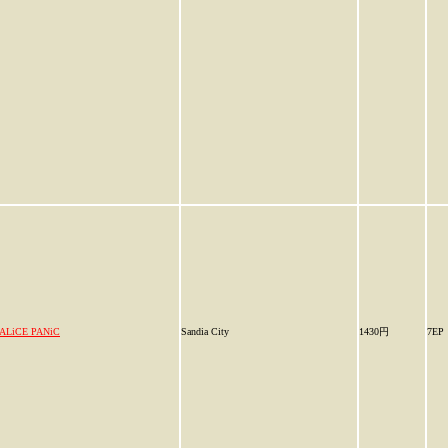
ALiCE PANiC
Sandia City
1430円
7EP