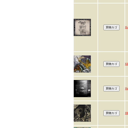
Ba
K
He
B