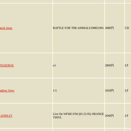
nish Arms
BATTLE FOR THE ANIMALS198821991
3080円
CD
INGHORSE
s/t
2800円
LP
adless Dogs
1-5
1650円
LP
Live On WFMU-FM (03.23.95) ORANGE
LOODLET
2640円
LP
VINYL