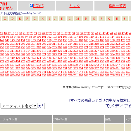
の商品は
HOME
リンク
送料一覧表
きません
頭文字検索(serach by Initial)
C
D
E
F
G
H
I
J
K
L
M
N
O
P
Q
R
S
15
16
17
18
19
20
21
22
23
24
25
26
27
28
29
30
31
32
33
34
35
36
37
38
39
40
41
42
43
44
45
46
47
48
4
0
91
92
93
94
95
96
97
98
99
100
101
102
103
104
105
106
107
108
109
110
111
112
113
114
115
116
117
147
148
149
150
151
152
153
154
155
156
157
158
159
160
161
162
163
164
165
166
167
168
169
170
171
201
202
203
204
205
206
207
208
209
210
211
212
213
214
215
216
217
218
219
220
221
222
223
224
225
255
256
257
258
259
260
261
262
263
264
265
266
267
268
269
270
271
272
273
274
275
276
277
278
279
309
310
311
312
313
314
315
316
317
318
319
320
321
322
323
324
325
326
327
328
329
330
331
332
333
363
364
365
366
367
368
369
370
371
372
373
374
375
376
377
378
379
380
381
382
383
384
385
386
387
417
418
419
420
421
422
423
424
425
426
427
428
429
430
431
432
433
434
435
436
437
438
439
440
441
471
472
473
474
475
476
477
478
479
480
481
482
483
484
485
486
487
488
489
490
491
492
493
494
495
525
526
527
528
529
530
531
532
533
534
535
536
537
538
539
540
541
542
543
544
545
546
547
548
549
579
580
581
582
583
584
585
586
587
588
589
590
591
592
593
594
595
596
597
598
599
600
601
602
603
633
634
635
636
637
638
639
640
641
642
643
644
645
646
647
648
649
650
651
652
653
654
655
656
657
687
688
689
690
691
692
693
694
695
696
697
698
699
700
701
702
703
704
705
706
707
708
709
710
711
全件数は(total records)14724です。 全ページ数は(page
↓すべての商品カテゴリの中から検索し
が
でメディ
ーティスト名
アルバム名
値段
メデ