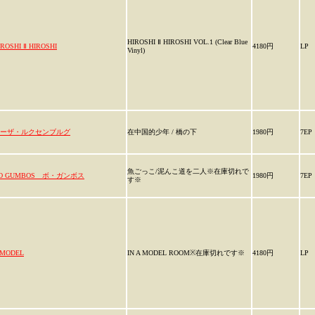
HIROSHI Ⅱ HIROSHI VOL.1 (Clear Blue
IROSHI Ⅱ HIROSHI
4180円
LP
Vinyl)
ーザ・ルクセンブルグ
在中国的少年 / 橋の下
1980円
7EP
魚ごっこ/泥んこ道を二人※在庫切れで
O GUMBOS ボ・ガンボス
1980円
7EP
す※
-MODEL
IN A MODEL ROOM※在庫切れです※
4180円
LP