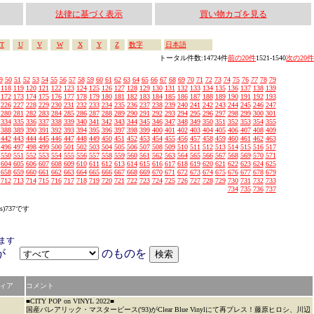
法律に基づく表示
買い物カゴを見る
T
U
V
W
X
Y
Z
数字
日本語
トータル件数:14724件
前の20件
1521-1540
次の20件
9
50
51
52
53
54
55
56
57
58
59
60
61
62
63
64
65
66
67
68
69
70
71
72
73
74
75
76
77
78
79
118
119
120
121
122
123
124
125
126
127
128
129
130
131
132
133
134
135
136
137
138
139
172
173
174
175
176
177
178
179
180
181
182
183
184
185
186
187
188
189
190
191
192
193
226
227
228
229
230
231
232
233
234
235
236
237
238
239
240
241
242
243
244
245
246
247
280
281
282
283
284
285
286
287
288
289
290
291
292
293
294
295
296
297
298
299
300
301
334
335
336
337
338
339
340
341
342
343
344
345
346
347
348
349
350
351
352
353
354
355
388
389
390
391
392
393
394
395
396
397
398
399
400
401
402
403
404
405
406
407
408
409
442
443
444
445
446
447
448
449
450
451
452
453
454
455
456
457
458
459
460
461
462
463
496
497
498
499
500
501
502
503
504
505
506
507
508
509
510
511
512
513
514
515
516
517
550
551
552
553
554
555
556
557
558
559
560
561
562
563
564
565
566
567
568
569
570
571
604
605
606
607
608
609
610
611
612
613
614
615
616
617
618
619
620
621
622
623
624
625
658
659
660
661
662
663
664
665
666
667
668
669
670
671
672
673
674
675
676
677
678
679
712
713
714
715
716
717
718
719
720
721
722
723
724
725
726
727
728
729
730
731
732
733
734
735
736
737
s)737です
ます
アが
のものを
ィア
コメント
■CITY POP on VINYL 2022■
国産バレアリック・マスターピース('93)がClear Blue Vinylにて再プレス！藤原ヒロシ、川辺