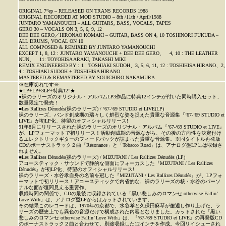
ORIGINAL 7”ep – RELEASED ON TRANS RECORDS 1988
ORIGINAL RECORDED AT MOD STUDIO – 8th /11th / April/1988
JUNTARO YAMANOUCHI – ALL GUITARS, BASS, VOCALS, TAPES
GERO 30 – VOCALS ON 3, 5, 6, 9, 12
DEE DEE GERO／HIRONAO KOMAKI – GUITAR, BASS ON 4, 10 TOSHINORI FUKUDA –
ALL DRUMS, VOCAL ON 10
ALL COMPOSED & REMIXED BY JUNTARO YAMANOUCHI
EXCEPT 1, 8, 12 : JUNTARO YAMANOUCHI + DEE DEE GERO、 4, 10 : THE LEATHER
NUN、 11: TOYOHISA ARAKI, TAKASHI MIKI
REMIX ENGINEERED BY：1 : TOSHIAKI SUDOH、3, 5, 6, 11, 12 : TOSHIHISA HIRANO、2,
4 : TOSHIAKI SUDOH + TOSHIHISA HIRANO
MASTERED & REMASTERED BY SOUICHIRO NAKAMURA
※在庫切れです※
★LP+LP+3LP+特典12”★
●裸のラリーズのオリジナル・アルバムLP3作品に特典12インチが付いた同時購入セット、
数量限定で発売！
■Les Rallizes Dénudés(裸のラリーズ) / ’67-‘69 STUDIO et LIVE(LP)
裸のラリーズ、バンド創成期の瑞々しく鮮烈な姿を捉えた貴重な音源集『’67-‘69 STUDIO et
LIVE』が初LP化、待望のオフィシャルリリース!
91年8月にリリースされた裸のラリーズのオリジナル・アルバム『’67-‘69 STUDIO et LIVE』
が、LPフォーマットで初リリース！活動創成期の音源ながら、その後の方向性を決定付け
るエレクトリックギターのフィードバックが詰まった貴重な音源集。※同タイトル再発版
CDのボーナストラック２曲「Résonance」と「Tobacco Road」は、アナログ盤LPには収録さ
れません。
■Les Rallizes Dénudés(裸のラリーズ) / MIZUTANI / Les Rallizes Dénudés (LP)
アコースティック・サウンドで静的な側面にフォーカスした『MIZUTANI / Les Rallizes
Dénudés』が初LP化、待望のオフィシャルリリース!
裸のラリーズ・水谷孝自身の名前を冠した『MIZUTANI / Les Rallizes Dénudés』が、LPフォ
ーマットで初リリース！アコースティックで内省的な、裸のラリーズの核・水谷のパーソ
ナルな面が垣間見える重要作。
収録時間の関係で、CDの最後に収録されている「黒い悲しみのロマンセ otherwise Fallin’
Love With」は、アナログ盤LPからはカットされています。
その結果このレコードは、1970年の京都で、水谷孝と久保田麻琴が邂逅し作り上げた、ラ
リーズの歴史上でも異色の音源だけで構成された内容となりました。カットされた「黒い
悲しみのロマンセ otherwise Fallin’ Love With」は、『’67-’69 STUDIO et LIVE』の再発版CD
のボーナストラック２曲と合わせて、別途収録した12インチを作成。今回リイシューされ