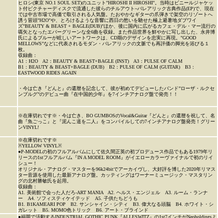
ヒロシ(東京 NO.1 SOUL SET)のユニット"HIROSHI II HIROSHI"。当時はビニールジャケッ
ト付ピクチャーディスクで流通した彼らのチルアウト~バレアリック古典作品(EP)で、現在
では中古市場で高価で取引される人気盤。たおやかなギターの爪弾きで架空のリゾートへ
誘う冒頭"H2O"や、とろけるような音響に西日の愁いを馳せた極上避暑地ダブワイ
ズ"BEAUTY & BEAST + BAGLE(DUB)"ほか、後に国内に広がるカフェ・デル・マー流行の
嚆矢となったエバーグリーンな全6曲を収録。また作品世界を鮮やかに写し出した、永井博
氏によるブルーが眩しいアートワークは、CD期のデザインを忠実に再現。"GOOD
MELLOWS"などに代表されるモダン・バレアリックの文脈でも再評価の脚光を浴びる１
枚。
収録曲：
A1：H2O A2：BEAUTY & BEAST+BAGLE (INST) A3：PULSE OF CALM
B1：BEAUTY & BEAST+BAGLE (DUB) B2：PULSE OF CALM (GUITAR) B3：
EASTWOOD RIDES AGAIN
・今は亡き『どんと』の還暦を記念して、彼が初めてデビューしたバンド”ローザ・ルクセ
ンブルグ”のデビュー曲『在中国的少年』を7インチアナログ盤で発売！！
※在庫切れです※・今は亡き、BO GUMBOSのVocal&Guitar『どんと』の還暦を祝して、名
曲『魚ごっこ』と『泥んこ道を二人』をコンパイルしての7インチアナログ盤発売！グリー
ンVINYL!
※在庫切れです※
※YELLOW VINYL※
●P-MODELの初のフルアルバムにして佐久間正英の初プロデュース作品でもある1979年リ
リースの1stフルアルバム『IN A MODEL ROOM』がイエローカラーヴァイナルで初のリイ
シュー！
オリジナル・アナログ・マスターを96k24bitでアーカイヴし、大好評を博した2020年リマス
ター音源を使用した最新アナログ盤。カッティングはワーナーミュージック・マスタリン
グの北村勝敏氏を起用。
収録曲：
A1. 美術館で会った人だろ-ART MANIA A2. ヘルス・エンジェル A3. ルーム・ランナ
ー A4. ソフィスティケイテッド A5. 子供たちどうも
B1. B1KAMEARI POP B2. サンシャイン・シティ B3. 偉大なる頭脳 B4. ホワイト・シ
ガレット B5. MOMO色トリック B6. アート・ブラインド
●福岡で活動するINDUSTRIAL GOTHIC PUNK『ALLESWITZ』の1st7インチがNeoholdingsよ