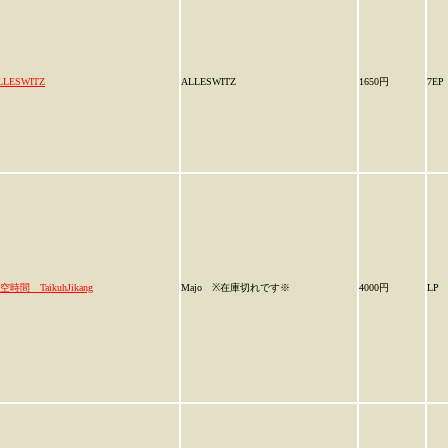
LLESWITZ
ALLESWITZ
1650円
7EP
空時間 TaikuhJikang
Majo ※在庫切れです※
4000円
LP