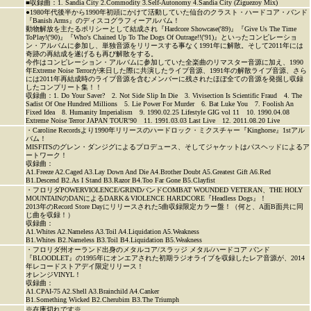
■収録曲：1. Sandia City 2.Commodity 3.Self-Autonomy 4.Sandia City (Ziguezoy Mix)
●1980年代後半から1990年初頭にかけて活動していた仙台のクラスト・ハードコア・バンド
『Banish Arms』のディスコグラフィーアルバム！
動物解放を主たるポリシーとして結成され『Hardcore Showcase('89)』『Give Us The Time
ToPlay!('90)』『Who's Chained Up To The Dogs Of Outrage!!('91)』といったコンピレーショ
ン・アルバムに参加し、単独音源をリリースする事なく1991年に解散。そして2011年には
奇跡の再結成を遂げるも再び解散をする。
今作はコンピレーション・アルバムに参加していた全楽曲のリマスター音源に加え、1990
年Extreme Noise Terrorが来日した際に共演したライブ音源、1991年の解散ライブ音源、さら
には2011年再結成時のライブ音源を含むメンバーに残されたほぼ全ての音源を発掘し収録
したコンプリート集！！
収録曲：1. Do Your Saver? 2. Not Side Slip In Die 3. Vivisection Is Scientific Fraud 4. The
Sadist Of One Hundred Millions 5. Lie Power For Murder 6. Bat Luke You 7. Foolish An
Fixed Idea 8. Humanity Imperialism 9. 1990.02.25 Lifestyle GIG vol 11 10. 1990.04.08
Extreme Noise Terror JAPAN TOUR'90 11. 1991.03.03 Last Live 12. 2011.08.20 Live
・Caroline Recordsより1990年リリースのハードロック・ミクスチャー『Kinghorse』1stアル
バム！
MISFITSのグレン・ダンジグによるプロデュース、そしてジャケットはパスヘッドによるア
ートワーク！
収録曲：
A1.Freeze A2.Caged A3.Lay Down And Die A4.Brother Doubt A5.Greatest Gift A6.Red
B1.Descend B2.As I Stand B3.Razor B4.Too Far Gone B5.Clayfist
・フロリダPOWERVIOLENCE/GRINDバンドCOMBAT WOUNDED VETERAN、THE HOLY
MOUNTAINのDANによるDARK＆VIOLENCE HARDCORE『Headless Dogs』！
2013年のRecord Store Dayにリリースされた5曲収録限定カラー盤！（何と、A面B面共に同
じ曲を収録！）
収録曲：
A1.Whites A2.Nameless A3.Toil A4.Liquidation A5.Weakness
B1.Whites B2.Nameless B3.Toil B4.Liquidation B5.Weakness
・フロリダ州オーランド出身のメタルコア/スラッジ メタル/ハードコア バンド
『BLOODLET』の1995年にオンエアされた初期ラジオライブを収録したレア音源が、2014
年レコードストアデイ限定リリース！
オレンジVINYL！
収録曲：
A1.CPAI-75 A2.Shell A3.Brainchild A4.Canker
B1.Something Wicked B2.Cherubim B3.The Triumph
※在庫切れです※