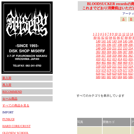
BLOODSUCKER records
これまでどおり消費税はいただ
アーティスト
A
B
1
2
3
4
5
6
7
8
9
10
11
12
13
14
80
81
82
83
84
85
86
87
88
89
9
140
141
142
143
144
145
146
194
195
196
197
198
199
200
248
249
250
251
252
253
254
302
303
304
305
306
307
308
356
357
358
359
360
361
362
410
411
412
413
414
415
416
464
465
466
467
468
469
470
518
519
520
521
522
523
524
572
573
574
575
576
577
578
626
627
628
629
630
631
632
680
681
682
683
684
685
686
新入荷
再入荷
RECOMMEND
すべてのカテゴリを表示しています
セール商品
すべての商品を見る
IMPORT
PUNK/OI
写真
買物カゴ
ア
HARD CORE/CRUST
OLD/NEW SCHOOL