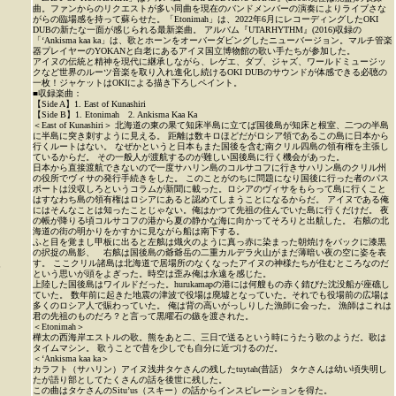
曲。ファンからのリクエストが多い同曲を現在のバンドメンバーの演奏によりライブさな
がらの臨場感を持って蘇らせた。「Etonimah」は、2022年6月にレコーディングしたOKI
DUBの新たな一面が感じられる最新楽曲。 アルバム『UTARHYTHM』(2016)収録の
「‘Ankisma kaa ka」は、歌とホーンをオーバーダビングしたニューバージョン。マルチ管楽
器プレイヤーのYOKANと白老にあるアイヌ国立博物館の歌い手たちが参加した。
アイヌの伝統と精神を現代に継承しながら、レゲエ、ダブ、ジャズ、ワールドミュージッ
クなど世界のルーツ音楽を取り入れ進化し続けるOKI DUBのサウンドが体感できる必聴の
一枚！ジャケットはOKIによる描き下ろしペイント。
■収録楽曲：
【Side A】1. East of Kunashiri
【Side B】1. Etonimah 2. Ankisma Kaa Ka
＜East of Kunashiri＞ 北海道の東の果て知床半島に立てば国後島が知床と根室、二つの半島
に半島に突き刺すように見える。 距離は数キロほどだがロシア領であるこの島に日本から
行くルートはない。 なぜかというと日本もまた国後を含む南クリル四島の領有権を主張し
ているからだ。 その一般人が渡航するのが難しい国後島に行く機会があった。
日本から直接渡航できないので一度サハリン島のコルサコフに行きサハリン島のクリル州
の役所でヴィサの発行手続きをした。 このことがのちに問題になり国後に行った者のパス
ポートは没収しろというコラムが新聞に載った。ロシアのヴィサをもらって島に行くこと
はすなわち島の領有権はロシアにあると認めてしまうことになるからだ。 アイヌである俺
にはそんなことは知ったことじゃない。俺はかつて先祖の住んでいた島に行くだけだ。 夜
の帳が降りる頃コルサコフの港から夏の静かな海に向かってそろりと出航した。 右舷の北
海道の街の明かりをかすかに見ながら船は南下する。
ふと目を覚まし甲板に出ると左舷は熾火のように真っ赤に染まった朝焼けをバックに漆黒
の択捉の島影、 右舷は国後島の爺爺岳の二重カルデラ火山がまだ薄暗い夜の空に姿を表
す。 ここクリル諸島は北海道で居場所のなくなったアイヌの神様たちが住むところなのだ
P
という思いが頭をよぎった。時空は歪み俺は永遠を感じた。
上陸した国後島はワイルドだった。hurukamapの港には何艘もの赤く錆びた沈没船が座礁し
ていた。 数年前に起きた地震の津波で役場は廃墟となっていた。それでも役場前の広場は
多くのロシア人で賑わっていた。 俺は背の高いがっしりした漁師に会った。 漁師はこれは
君の先祖のものだろ？と言って黒曜石の鏃を渡された。
＜Etonimah＞
樺太の西海岸エストルの歌。熊をあと二、三日で送るという時にうたう歌のようだ。歌は
タイムマシン。 歌うことで昔を少しでも自分に近づけるのだ。
＜‘Ankisma kaa ka＞
カラフト（サハリン）アイヌ浅井タケさんの残したtuytah(昔話） タケさんは幼い頃失明し
たが語り部としてたくさんの話を後世に残した。
この曲はタケさんのSitu’us（スキー）の話からインスピレーションを得た。