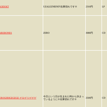
RODUKT
UZALEZNIENI※在庫切れです※
2310円
LP
AREBONES
ZERO
3080円
CD
今日という日が生まれた時から決まっ
EROGERIGEGEGE ゲロゲリゲゲゲ
2500円
CD
ているように※在庫切れです※