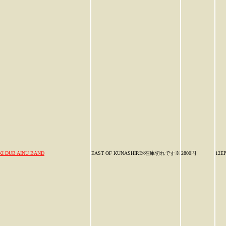
KI DUB AINU BAND
EAST OF KUNASHIRI※在庫切れです※
2800円
12E