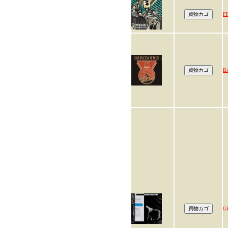
P
B
G