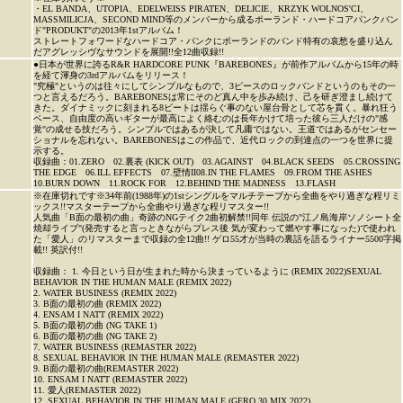
・EL BANDA、UTOPIA、EDELWEISS PIRATEN、DELICIE、KRZYK WOLNOS'CI、
MASSMILICJA、SECOND MIND等のメンバーから成るポーランド・ハードコアパンクバン
ド"PRODUKT"の2013年1stアルバム！
ストレートフォワードなハードコア・パンクにポーランドのバンド特有の哀愁を盛り込ん
だアグレッシヴなサウンドを展開!!全12曲収録!!
●日本が世界に誇るR&R HARDCORE PUNK『BAREBONES』が前作アルバムから15年の時
を経て渾身の3rdアルバムをリリース！
"究極"というのは往々にしてシンプルなもので、3ピースのロックバンドというのもその一
つと言えるだろう。BAREBONESは常にそのど真ん中を歩み続け、己を研ぎ澄まし続けて
きた。ダイナミックに刻まれる8ビートは揺らぐ事のない屋台骨として芯を貫く。暴れ狂う
ベース、自由度の高いギターが最高によく絡むのは長年かけて培った彼ら三人だけの"感
覚"の成せる技だろう。シンプルではあるが決して凡庸ではない。王道ではあるがセンセー
ショナルを忘れない。BAREBONESはこの作品で、近代ロックの到達点の一つを世界に提
示する。
収録曲：01.ZERO 02.裏表 (KICK OUT) 03.AGAINST 04.BLACK SEEDS 05.CROSSING
THE EDGE 06.ILL EFFECTS 07.壁情II08.IN THE FLAMES 09.FROM THE ASHES
10.BURN DOWN 11.ROCK FOR 12.BEHIND THE MADNESS 13.FLASH
※在庫切れです※34年前(1988年)の1stシングルをマルチテープから全曲をやり過ぎな程リミ
ックス!!マスターテープから全曲やり過ぎな程リマスター!!
人気曲「B面の最初の曲」奇跡のNGテイク2曲初解禁!!同年 伝説の"江ノ島海岸ソノシート全
焼却ライブ"(発売すると言っときながらプレス後 気が変わって燃やす事になった)で使われ
た「愛人」のリマスターまで収録の全12曲!! ゲロ55才が当時の裏話を語るライナー5500字掲
載!! 英訳付!!
収録曲： 1. 今日という日が生まれた時から決まっているように (REMIX 2022)SEXUAL
BEHAVIOR IN THE HUMAN MALE (REMIX 2022)
2. WATER BUSINESS (REMIX 2022)
3. B面の最初の曲 (REMIX 2022)
4. ENSAM I NATT (REMIX 2022)
5. B面の最初の曲 (NG TAKE 1)
6. B面の最初の曲 (NG TAKE 2)
7. WATER BUSINESS (REMASTER 2022)
8. SEXUAL BEHAVIOR IN THE HUMAN MALE (REMASTER 2022)
9. B面の最初の曲(REMASTER 2022)
10. ENSAM I NATT (REMASTER 2022)
11. 愛人(REMASTER 2022)
12. SEXUAL BEHAVIOR IN THE HUMAN MALE (GERO 30 MIX 2022)