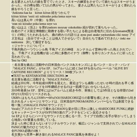
ある婆さんが3人の娘を育てていたとさ。スキーの練習をさせていて娘たちはスキーがうま
かった。その噂を聞いて3人の男がやってきた。 婆さんは男たちにスキーがうまく滑れたら
娘をやろうと言った、、、、、
‘Ankisma kaa ka kiitun kiitun 紐をつかんで
kiitun kiitun ’oorii nii suhtonke poka kema suye wa
高い山は真ん中（中腹） を滑れ
‘oran nii kiitaike poka kema suye wa
低い山は上（頂上）を滑れtaskoro moysay cokokohko 紐が切れて落ちちゃった。
白老のアイヌ国立博物館に勤務する歌い手たちによる歌は白老地方に伝わるIyomante(熊送
り）の時にうたわれるもの。 曲の終わりの語りは aynu puri anake yaykurukata ciki rusuy アイ
ヌ文化は （自分ですべきことは他人でさせないで）自分たちで進めて行きたい iteki ese
nankonna 決して服従するな。
＜ジャケットについて＞
千島列島の一つウシシル島 千島アイヌの神様 カンナカムイ雷神が作った島とされてい
る。 千島アイヌは危機が迫った時に多数のイナウ（御幣）を作りカンナカムイに祈ったと
言われている。
Text by OKI
・名古屋を拠点に活動中の日米混合パンクス&スキンズによるパンク・ロック・バンド
『MALiCE PANiC』が1st EP、1stアルバムに続く2nd EPを自らのレーベル "ALIVE BY
CAFFEINE RECORDS" よりリリース！300枚プレス！
■TEXT by KENTARO(THE ERECTiONS.)■
名古屋を拠点に活動する『MALiCE PANiC』。
結成は2012年。今年結成10周年を迎えた。最近はワシも歳取ったせいか時の流れを早く感
じるがひとつのバンドを10年継続させるのは一筋縄ではいかないもんだ。
2019年発表1st EP、翌年には1stアルバムと続き今作、単独としては3作目となる待望の2nd
EPが11月9日リリースされる。
UK80's はもちろんUS90's〜00'sのOi!/HARDCORE辺りの影響を感じさせ、その衝動から吐き
出されるメッセージとサウンドは、日米混合PUNKS&SKINSメンバーならでは創造できる
唯一無二のMALiCE PANiCサウンドだ！
Vocalピアスのステージで暴れるCHAOSな姿が目に浮かぶ激しいHARDCORE PUNKに絶妙
なキャッチーコーラスがOi!PUNKS達のアンテナをビンビン反応させる！
1st EPよりさらにハードなサウンドだと感じる一方、ライブで自然に右手が挙がってしまう
心地良いOi!要素も倍増している。
決まった枠に収まらないオリジナルサウンドが、幅広いジャンルで支持されているMALiCE
PANiCの魅力のひとつだろう。
全PUNKS必聴の1枚！
名古屋から世界へ解き放たれるMALiCE PANiC旋風を体感せよ！