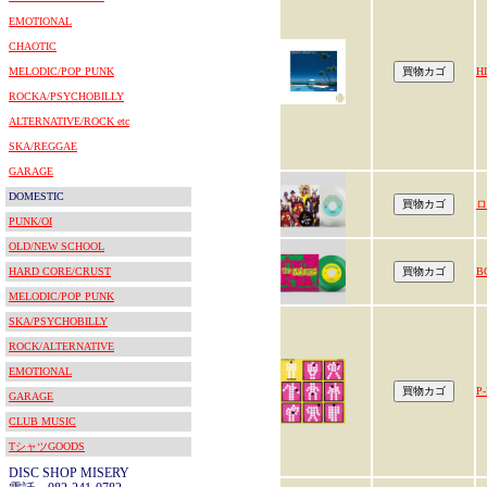
EMOTIONAL
CHAOTIC
MELODIC/POP PUNK
H
ROCKA/PSYCHOBILLY
ALTERNATIVE/ROCK etc
SKA/REGGAE
GARAGE
DOMESTIC
ロ
PUNK/OI
OLD/NEW SCHOOL
HARD CORE/CRUST
B
MELODIC/POP PUNK
SKA/PSYCHOBILLY
ROCK/ALTERNATIVE
EMOTIONAL
P
GARAGE
CLUB MUSIC
TシャツGOODS
DISC SHOP MISERY