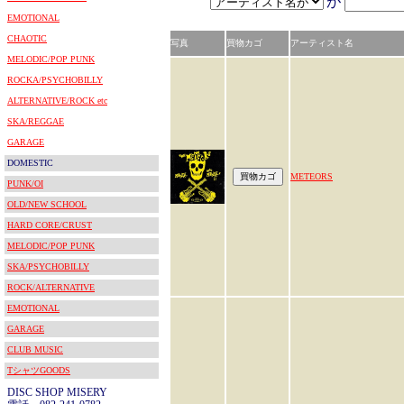
が
EMOTIONAL
CHAOTIC
写真
買物カゴ
アーティスト名
MELODIC/POP PUNK
ROCKA/PSYCHOBILLY
ALTERNATIVE/ROCK etc
SKA/REGGAE
GARAGE
DOMESTIC
METEORS
PUNK/OI
OLD/NEW SCHOOL
HARD CORE/CRUST
MELODIC/POP PUNK
SKA/PSYCHOBILLY
ROCK/ALTERNATIVE
EMOTIONAL
GARAGE
CLUB MUSIC
TシャツGOODS
DISC SHOP MISERY