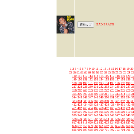
BAD BRAINS
1
2
3
4
5
6
7
8
9
10
11
12
13
14
15
16
17
18
19
20
59
60
61
62
63
64
65
66
67
68
69
70
71
72
73
74
75
110
111
112
113
114
115
116
117
118
119
120
1
149
150
151
152
153
154
155
156
157
158
159
1
188
189
190
191
192
193
194
195
196
197
198
1
227
228
229
230
231
232
233
234
235
236
237
2
266
267
268
269
270
271
272
273
274
275
276
2
305
306
307
308
309
310
311
312
313
314
315
3
344
345
346
347
348
349
350
351
352
353
354
3
383
384
385
386
387
388
389
390
391
392
393
3
422
423
424
425
426
427
428
429
430
431
432
4
461
462
463
464
465
466
467
468
469
470
471
4
500
501
502
503
504
505
506
507
508
509
510
5
539
540
541
542
543
544
545
546
547
548
549
5
578
579
580
581
582
583
584
585
586
587
588
5
617
618
619
620
621
622
623
624
625
626
627
6
656
657
658
659
660
661
662
663
664
665
666
6
695
696
697
698
699
700
701
702
703
704
705
7