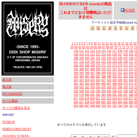
BLOODSUCKER recordsの商品
は
HOME
これまでどおり消費税はいただ
きません
アーティスト頭文字検索(serach by In
A
B
C
D
E
F
G
H
1
2
3
4
5
6
7
8
9
10
11
12
13
14
15
16
17
18
19
20
59
60
61
62
63
64
65
66
67
68
69
70
71
72
73
74
75
110
111
112
113
114
115
116
117
118
119
120
1
149
150
151
152
153
154
155
156
157
158
159
1
188
189
190
191
192
193
194
195
196
197
198
1
227
228
229
230
231
232
233
234
235
236
237
2
266
267
268
269
270
271
272
273
274
275
276
2
305
306
307
308
309
310
311
312
313
314
315
3
344
345
346
347
348
349
350
351
352
353
354
3
383
384
385
386
387
388
389
390
391
392
393
3
新入荷
422
423
424
425
426
427
428
429
430
431
432
4
461
462
463
464
465
466
467
468
469
470
471
4
再入荷
500
501
502
503
504
505
506
507
508
509
510
5
539
540
541
542
543
544
545
546
547
548
549
5
RECOMMEND
578
579
580
581
582
583
584
585
586
587
588
5
617
618
619
620
621
622
623
624
625
626
627
6
セール商品
656
657
658
659
660
661
662
663
664
665
666
6
695
696
697
698
699
700
701
702
703
704
705
7
すべての商品を見る
IMPORT
PUNK/OI
すべてのカテゴリを表示しています
HARD CORE/CRUST
OLD/NEW SCHOOL