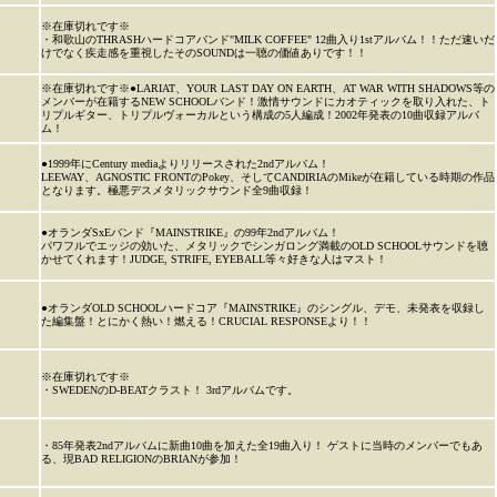
※在庫切れです※
・和歌山のTHRASHハードコアバンド"MILK COFFEE" 12曲入り1stアルバム！！ただ速いだ
けでなく疾走感を重視したそのSOUNDは一聴の価値ありです！！
※在庫切れです※●LARIAT、YOUR LAST DAY ON EARTH、AT WAR WITH SHADOWS等の
メンバーが在籍するNEW SCHOOLバンド！激情サウンドにカオティックを取り入れた、ト
リプルギター、トリプルヴォーカルという構成の5人編成！2002年発表の10曲収録アルバ
ム！
●1999年にCentury mediaよりリリースされた2ndアルバム！
LEEWAY、AGNOSTIC FRONTのPokey、そしてCANDIRIAのMikeが在籍している時期の作品
となります。極悪デスメタリックサウンド全9曲収録！
●オランダSxEバンド『MAINSTRIKE』の99年2ndアルバム！
パワフルでエッジの効いた、メタリックでシンガロング満載のOLD SCHOOLサウンドを聴
かせてくれます！JUDGE, STRIFE, EYEBALL等々好きな人はマスト！
●オランダOLD SCHOOLハードコア『MAINSTRIKE』のシングル、デモ、未発表を収録し
た編集盤！とにかく熱い！燃える！CRUCIAL RESPONSEより！！
※在庫切れです※
・SWEDENのD-BEATクラスト！ 3rdアルバムです。
・85年発表2ndアルバムに新曲10曲を加えた全19曲入り！ ゲストに当時のメンバーでもあ
る、現BAD RELIGIONのBRIANが参加！