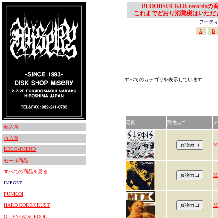
BLOODSUCKER records
これまでどおり消費税はいただ
アーティスト
A
B
すべてのカテゴリを表示しています
写真
買物カゴ
ア
新入荷
再入荷
M
RECOMMEND
セール商品
すべての商品を見る
M
IMPORT
PUNK/OI
HARD CORE/CRUST
M
OLD/NEW SCHOOL