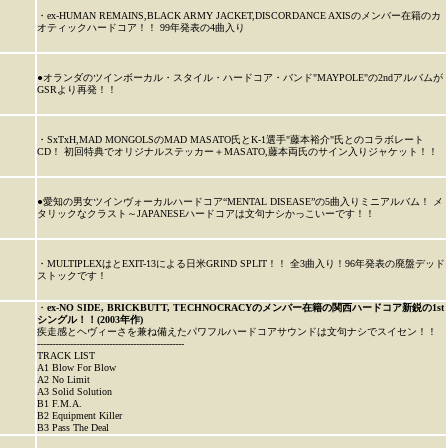
・ex-HUMAN REMAINS,BLACK ARMY JACKET,DISCORDANCE AXISのメンバー在籍のカ
オティックハードコア！！ 99年発表の4曲入り
●オランダのツインボーカル・スタイル・ハードコア・バンド"MAYPOLE"の2ndアルバムが
GSRより再発！！
・SxTxH,MAD MONGOLSのMAD MASATO氏とK-1選手"藤本裕介"氏とのコラボレート
CD！ 初回特典でオリジナルステッカー＋MASATO,藤本両氏のサイン入りジャケット！！
●愛知の男女ツインヴォーカルハードコア“MENTAL DISEASE”の5曲入りミニアルバム！ メ
タリックなクラスト～JAPANESEハードコアは文句ナシかっこいーです！！
・MULTIPLEXはとEXIT-13による日米GRIND SPLIT！！ 全3曲入り！96年発表の廃盤デッド
ストックです！
・
ex-NO SIDE, BRICKBUTT, TECHNOCRACYのメンバー在籍の関西ハードコア新鋭の1st
シングル！！(2003年作)
疾走感とヘヴィーさを兼ね備えたパワフルハードコアサウンドは文句ナシでスイセン！！
-------------------------------------------------
TRACK LIST
A1 Blow For Blow
A2 No Limit
A3 Solid Solution
B1 F.M.A.
B2 Equipment Killer
B3 Pass The Deal