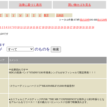
法律に基づく表示
買い物カゴを見る
T
U
V
W
X
Y
Z
数字
日本語
トータル件数:673件
前の20件
641-660
次の20件
1
2
3
4
5
6
7
8
9
10
11
12
13
14
15
16
17
18
19
20
21
22
23
24
25
26
27
28
29
30
31
32
33
34
s)34です
ます
アが
のものを
ィア
コメント
**在庫切れです**
MDCの前身バンド"STAINS"の81年発表シングルがオフィシャルで限定再発！！！
･スウェーディシュハードコア"MEANWHILE"の2001年録音作!
●カリフォルニアメロディックPUNK "THE MR T EXPERIENCE"が前作より約3年振りとな
るアルバムをリリース！！全13曲入り+エンハンスド仕様で映像見れます。