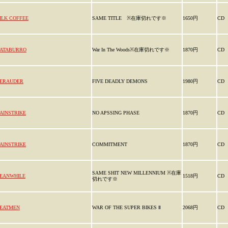
ILK COFFEE
SAME TITLE ※在庫切れです※
1650円
CD
ATABURRO
War In The Woods※在庫切れです※
1870円
CD
ERAUDER
FIVE DEADLY DEMONS
1980円
CD
AINSTRIKE
NO APSSING PHASE
1870円
CD
AINSTRIKE
COMMITMENT
1870円
CD
SAME SHIT NEW MILLENNIUM ※在庫
EANWHILE
1518円
CD
切れです※
EATMEN
WAR OF THE SUPER BIKES Ⅱ
2068円
CD