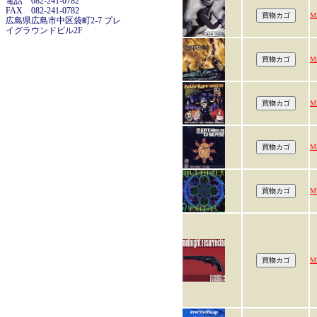
電話 082-241-0782
FAX 082-241-0782
M
広島県広島市中区袋町2-7 プレ
イグラウンドビル2F
M
M
M
M
M