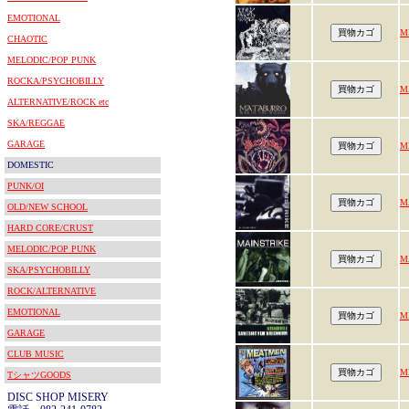
EMOTIONAL
M
CHAOTIC
MELODIC/POP PUNK
ROCKA/PSYCHOBILLY
M
ALTERNATIVE/ROCK etc
SKA/REGGAE
GARAGE
M
DOMESTIC
PUNK/OI
M
OLD/NEW SCHOOL
HARD CORE/CRUST
MELODIC/POP PUNK
M
SKA/PSYCHOBILLY
ROCK/ALTERNATIVE
EMOTIONAL
M
GARAGE
CLUB MUSIC
M
TシャツGOODS
DISC SHOP MISERY