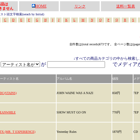
の商品は
HOME
リンク
送料一覧表
きません
頭文字検索(serach by Initial)
C
D
E
F
G
H
I
J
K
L
M
N
O
P
Q
R
S
全件数は(total records)673です。 全ページ数は(page
↓すべての商品カテゴリの中から検索し
が
でメディ
ーティスト名
アルバム名
値段
メデ
DC(STAINS)
JOHN WAINE WAS A NAZI
858円
7EP
EANWHILE
SHOW MUST GO ON
770円
7EP
TX (MR. T EXPERIENCE)
Yesterday Rules
1870円
CD