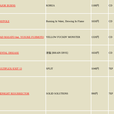
AJOR BURNS
KOREA
1188円
CD
AYPOLE
Burning In Water, Drowing In Flame
1650円
CD
AD MASATO feat. YUSUKE FUJIMOTO
YELLOW FUCKIN' MONSTER
1320円
CD
ENTAL DISEASE
潜脳 [BRAIN DIVE]
1650円
CD
ULTIPLEX//EXIT 13
SPLIT
1048円
7EP
IDNIGHT RESURRECTOR
SOLID SOLUTIONS
990円
7EP