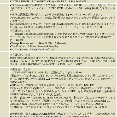
4 LITTLE BITCH 5 (DAWNING OF A) NEW ERA 6 JAY WALKER
●1997年から仙台で活動するテクニカル・デスメタル「TASTE」と、ベトナムはホーチミン
出身のデス・スラッシュメタル「INFECATED」の各バンド2曲、4曲を収録したスプリット
CD。
TASTEは変態度の高いテクニカルリフを多様したオールドスクールデスメタル。
INFECATEDもテクニカルリフと刻み度の高いメタルスラッシュリフを武器としたデスラッ
シュサウンド。
TASTEの2017年ベトナムツアーにてINFECATEDの前身バンド ONSLAVEと対バンをしたこ
とがきっかけで実現した限定300枚スプリット、ゲートフォールド紙ジャケ仕様。
※在庫切れです※
・「Teenage Bottlerocket Japan Tour 2017」で限定販売された3-WAY CDが7インチサイズジャ
ケットから12センチジャケットに形を変えて少量入荷！各バンド2曲づつの全6曲収録で
す。 収録曲：
■Teenage Bottlerocket ：1.Skate Or Die 2.Marverik
■The Knockers : 3.Minor Seventh 4.Everyday
■So-Cho Pistons : 5.One Way 6.Let´s Go!
※在庫切れです※
●90年代のUS西海岸メロディックPUNKを代表するバンドのひとつ"TEN FOOT POLE"2019
年NEWアルバム！ 前作では収録曲のほとんどが再録音源でしたが、今作はついにオール新
作音源。正真正銘のNEWアルバムです！全11曲。カラーVINYL。
※在庫切れです※
・「THE WONDERFUL WORLD」の新作はアナログオンリー!
A面はライブでお馴染みの革ジャンアンセム〜名古屋の伝説のロンドン屋「エレクトリッ
ク」に捧げたナンバー。B面はニルバーナの楽曲をガレージパンクなアレンジでカバー!
※限定500枚！
■2011年4月、手術リハビリを終え復帰した元THE HONG KONG KNIFEの
JOE(a.k.a.ALCOHOL)を中心に、ガレージ界でのトップバンドMAD 3の元ドラマーKYOとハ
ードコアパンク界のレジェンドSDSの元ベーシストHIDE、そして現在も精力的に活動中の
BAREBONESのギタリストSYUの4人で結成。
2012年、自主レーベルTHIR"13"TEEN RECORDSより、初のライブにしてソールドアウトと
なった伝説のワンマンライブ音源をリリース。その後、バンド名をTHE WONDERFUL
WORLDと改め、2015年に同名のデビューアルバム、7インチシングル(CHAOS &
ANARCHY)、また渋谷スターラウンジでのワンマンライブ映像を収めたDVDを発売。
80年代初頭、日本のHARDCORE黎明期を代表するリリースとして世界中に知られ現在も影
響を与え続けている名作"NO SIDE"が初オフィシャルアナログ再発！