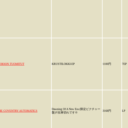
UHOON TUOMITUT
KRUSTILOKKI-EP
1100円
7EP
Dawning Of A New Era (限定ピクチャー
HE COVENTRY AUTOMATICS
3168円
LP
盤)※在庫切れです※