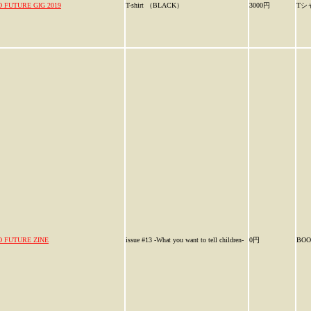
O FUTURE GIG 2019
T-shirt （BLACK）
3000円
Tシ
O FUTURE ZINE
issue #13 -What you want to tell children-
0円
BOO