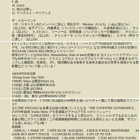
9. 肉
10. GASS
11. 仰げば尊し
12. アーチスト～マリアンヌ
ザ・スターリンY
（ザ・スターリンXのメンバーに加え）泯比沙子、Mai-kou（G.A.S)、いぬん堂(ビル）、
（以上Vo)、金子アツシ、内藤勇太（パンクロッカー労働組合）、久保偽札犯(ビル）、ヤミ
ニ（以上G）、ヒゴヒロシ、ツージーQ、切明畑遼（パンクロッカー労働組合）、チヒロン
様（黄金狂時代）（以上B）、チャンオータ（パンクロッカー労働組合）、ヒサヨ（時すで
に遅し）（以上Dr）
●フィンランドのツイン女性ボーカル・クラスト・ハードコア"TUHOON TUOMITUT"!!
デモ、1st EP(CDR)に続く初の7インチレコードリリースと なる'18年作6曲入りEPが自身の
NUCLEAR CHAOS RECORDSよりリリース!!
彼等のサウンドはNAUSEA, Homomilitia, State of fearを彷彿させ るストレートでアグレッシ
ヴな90年代ポリティカル・クラストコアのス タイルでブルドーザーのように突進するサウ
ンドに人種差別、性差別、 DV、聴消費社会を助長する資本主義文化が世界を崩壊させる悪
影響など について歌っている！
JAPANTOUR日程
=Rising Scum Tour 2020-
1/09(木) Tokyo @鶯谷What’s Up
1/10(金) 大阪 @心斎橋HOKAGE
1/11(土) 広島 @COMA
1/12(日) 愛知@ 岡崎RAGSLOW ひかりのラウンジ
1/13(月・祝) 東京 @中野MOON STEP
※在庫切れです※・2 TONE SKA誕生の40周年を祝いピクチャー盤にて再び超限定でリリー
ス!!
まだTHE SPECIALSを名乗る以前の前身バンドとなる「THE COVENTRY AUTOMATICS」
の1978年録音 Studio Demo デモ音源集がアナログで久々のリイシュー！
1stシングル「GANGSTERS」をリリースするより前ながら、スペシャルズでもおなじみの
名曲が既にズラリと収録！この初期衝動的時期にのみ出せる原石ともいえる演奏、サウン
ドを楽しめるレアな1枚！
収録曲：
（SIDE-A）1 WAKE UP 2 NITE KLUB / RACQUEL 3 ROCK N ROLL NIGHTMARE A4
LOOK BUT DON’T TOUCH 5 CONCRETE JUNGLE 6 ITS UP TO YOU
（SIDE-B）1 STUPID MARRIAGE 2 BLANK EXPRESSION 3 TOO MUCH TOO YOUNG