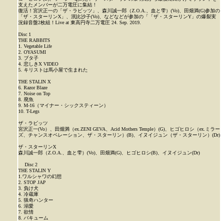
支えたメンバーが二万電圧に集結！
復活！宮沢正一の「ザ・ラビッツ」、森川誠一郎（Z.O.A.、血と雫）(Vo)、田畑満(G)参加の
「ザ・スターリンX」、泯比沙子(Vo)、などなどが参加の「「ザ・スターリンY」の爆裂実
況録音盤2枚組！Live at 東高円寺二万電圧 24. Sep. 2019.
Disc 1
THE RABBITS
1. Vegetable Life
2. OYASUMI
3. ブタ子
4. 悲しきX VIDEO
5. キリストは馬小屋で生まれた
THE STALIN X
6. Razor Blaze
7. Noise on Top
8. 廃魚
9. M-16（マイナー・シックスティーン）
10. T-Legs
ザ・ラビッツ
宮沢正一(Vo）、田畑満（ex.ZENI GEVA、Acid Mothers Temple）(G)、ヒゴヒロシ（ex.ミラー
ズ、チャンスオペレーション、ザ・スターリン）(B)、イヌイジュン（ザ・スターリン）(Dr)
ザ・スターリンX
森川誠一郎（Z.O.A.、血と雫）(Vo)、田畑満(G)、ヒゴヒロシ(B)、イヌイジュン(Dr)
Disc 2
THE STALIN Y
1.ワルシャワの幻想
2. STOP JAP
3. 負け犬
4. 冷蔵庫
5. 猟奇ハンター
6. 溺愛
7. 欲情
8. バキューム