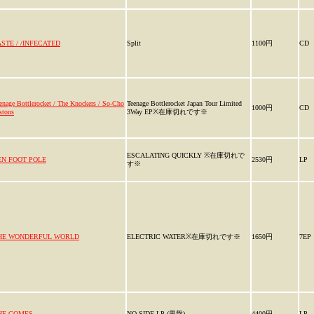
ASTE / /INFECATED
Split
1100円
CD
enage Bottlerocket / The Knockers / So-Cho
Teenage Bottlerocket Japan Tour Limited
1000円
CD
stons
3Way EP※在庫切れです※
ESCALATING QUICKLY ※在庫切れで
EN FOOT POLE
2530円
LP
す※
HE WONDERFUL WORLD
ELECTRIC WATER※在庫切れです※
1650円
7EP
HE COMES
NO SIDE LP (黒盤)
4400円
LP