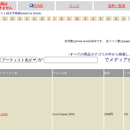
の商品は
HOME
リンク
送料一覧表
きません
頭文字検索(serach by Initial)
C
D
E
F
G
H
I
J
K
L
M
N
O
P
Q
R
S
全件数は(total records)658です。 全ページ数は(page
↓すべての商品カテゴリの中から検索し
が
でメディ
ーティスト名
アルバム名
値段
メデ
he GOD
Live Concert 2019
2200円
CD