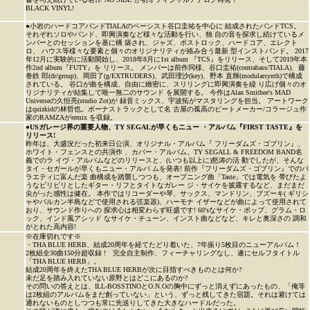
BLACK VINYL!
●小岩のハードコアバンドTIALAのベーシスト谷口圭祐を中心に 結成されたバンドTCS。
それぞれソロやバンド、即興演奏など様々な活動を行い、独 自の音を探求し続けているメ
ンバーとのセッションを基に構 築され、ジャズ、ポストロック、ハードコア、エレクト
ロ、 ハウス等様々な要素と個々のオリジナリティが絡み合う最新 型インストバンド。 2017
年12月に実験的に活動開始し、2018年8月に1st album 『TCS』をリリース、そして2019年本
作2nd album『FUTY』を リリース。 メンバーは前作同様、谷口圭祐(contrabass/TIALA)、藤
巻鉄 郎(dr/group)、岡田了(g/EXTRUDERS)、武田理沙(key)、野本 直輝(modularsynth)で構成
されている。 谷口が曲を構成、自由に緻密に、スリリングに即興演奏を繰 り広げ個々のオ
リジナリティが結集して唯一無二のサウンド を展開する。 今作はAlan Smithee's MAD
Universeの久恒亮(studio Zot)が 録音ミックス、宇波拓がマスタリングを担当。 アートワーク
はquizkidの林哲也。ボーナストラックとして名 古屋の孤高のビートメーカー/コラージュ作
家のRAMZAがremix を収録。
●
USガレージ界の重要人物、TY SEGALが早くもニュー ・アルバム『FIRST TASTE』を
リリース!
昨年は、大盛況だった初来日公演、オリジナル・アルバム『 フリーダムズ・ゴブリン』、
ホワイト・フェンスとの共演作 、カバー・アルバム、TY SEGALL & FREEDOM BAND名
義でのラ イヴ・アルバムなどのリリースと、(いつも以上に)怒涛の活 動でしたが、そんな
タイ・セガールが早くもニュー・アルバ ムを発表! 前作『フリーダムズ・ゴブリン』でのバ
ラエティに富んだ楽 曲構成を踏襲しつつも、オープニング曲「Taste」では電気を 帯びたよ
うなビリビリとしたギター・リフとタイトなガレー ジ・サイケを披露するなど、まだまだ
尖がった感性は健在。 本作ではリコーダーや琴、サックス、マンドリン、ブズーキ( ギリシ
ャやバルカン半島などで使用される弦楽器)、ハーモナ イザーなどが曲によって使用されて
おり、サウンド作りへの 探求心は相変わらず旺盛です! 60'sなサイケ・ポップ、グラム・ロ
ック、インド風アシッド なサイケ・チューン、インスト曲などなど、キレと奥深さの 調和
がとれた高内容!
※在庫切れです※
・THA BLUE HERB、結成20周年を経てたどり着いた、7年振り5枚目のニューアルバム！
2枚組全30曲150分超収録 ! 完全自主制作、フィーチャリングなし、遂にセルフタイトル
「THA BLUE HERB」。
結成20周年を終えたTHA BLUE HERBが次に目指すべきものとは何か?
未だ足を踏み入れていない原野とはどこにあるのか?
その問いの答えとは、ILL-BOSSTINOとO.N.Oの胸中にずっと消えずにあったもの、「俺等
は2枚組のアルバムをまだ創っていない」という、ずっと残してきた宿題。それは避けては
通れないものとしつつも常に先送りしてきた大きなハードルだった。