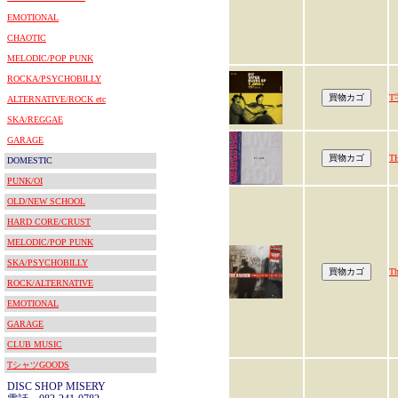
EMOTIONAL
CHAOTIC
MELODIC/POP PUNK
ROCKA/PSYCHOBILLY
T
ALTERNATIVE/ROCK etc
SKA/REGGAE
GARAGE
T
DOMESTIC
PUNK/OI
OLD/NEW SCHOOL
HARD CORE/CRUST
MELODIC/POP PUNK
SKA/PSYCHOBILLY
Th
ROCK/ALTERNATIVE
EMOTIONAL
GARAGE
CLUB MUSIC
TシャツGOODS
DISC SHOP MISERY