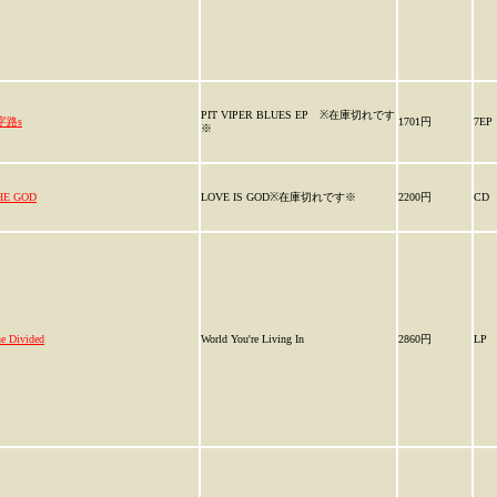
PIT VIPER BLUES EP ※在庫切れです
字路s
1701円
7EP
※
HE GOD
LOVE IS GOD※在庫切れです※
2200円
CD
e Divided
World You're Living In
2860円
LP