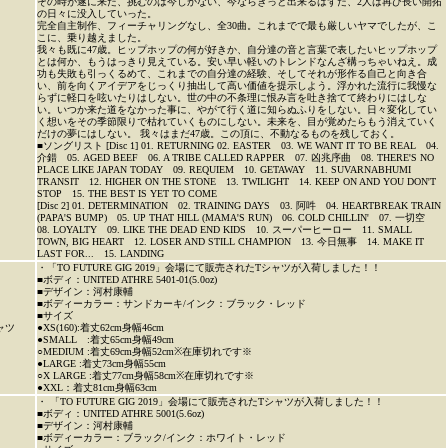
その時が遂に来た、挑むのは今しかない、今ならきっと出来るはずだ、2人は再び長い開拓
の日々に没入していった。
完全自主制作、フィーチャリングなし、全30曲。これまでで最も厳しいヤマでしたが、こ
こに、乗り越えました。
我々も既に47歳。ヒップホップの何が好きか、自分達の音と言葉で表したいヒップホップ
とは何か、もうはっきり見えている。安い早い軽いのトレンドなんざ構っちゃいねえ。成
功も失敗も引っくるめて、これまでの自分達の経験、そしてそれが形作る自己と向き合
い、前を向くアイデアをじっくり抽出して高い価値を提示しよう。浮かれた流行に我慢な
らずに軽口を呟いたりはしない。世の中の不条理に恨み言を吐き捨てて終わりにはしな
い。いつか来た道をなかった事に、やがて行く道に知らぬふりをしない。日々変化してい
く想いをその季節限りで枯れていくものにしない。未来を、目が覚めたらもう消えていく
だけの夢にはしない。 我々はまだ47歳。この頂に、不動なるものを残しておく。
■ソングリスト [Disc 1] 01. RETURNING 02. EASTER 03. WE WANT IT TO BE REAL 04.
介錯 05. AGED BEEF 06. A TRIBE CALLED RAPPER 07. 凶兆序曲 08. THERE'S NO
PLACE LIKE JAPAN TODAY 09. REQUIEM 10. GETAWAY 11. SUVARNABHUMI
TRANSIT 12. HIGHER ON THE STONE 13. TWILIGHT 14. KEEP ON AND YOU DON'T
STOP 15. THE BEST IS YET TO COME
[Disc 2] 01. DETERMINATION 02. TRAINING DAYS 03. 阿吽 04. HEARTBREAK TRAIN
(PAPA'S BUMP) 05. UP THAT HILL (MAMA'S RUN) 06. COLD CHILLIN' 07. 一切空
08. LOYALTY 09. LIKE THE DEAD END KIDS 10. スーパーヒーロー 11. SMALL
TOWN, BIG HEART 12. LOSER AND STILL CHAMPION 13. 今日無事 14. MAKE IT
LAST FOR... 15. LANDING
・「TO FUTURE GIG 2019」会場にて販売されたTシャツが入荷しました！！
■ボディ：UNITED ATHRE 5401-01(5.0oz)
■デザイン：河村康輔
■ボディーカラー：サンドカーキ/インク：ブラック・レッド
■サイズ
ャツ
●XS(160):着丈62cm身幅46cm
●SMALL :着丈65cm身幅49cm
○MEDIUM :着丈69cm身幅52cm※在庫切れです※
●LARGE :着丈73cm身幅55cm
○X LARGE :着丈77cm身幅58cm※在庫切れです※
●XXL：着丈81cm身幅63cm
・ 「TO FUTURE GIG 2019」会場にて販売されたTシャツが入荷しました！！
■ボディ：UNITED ATHRE 5001(5.6oz)
■デザイン：河村康輔
■ボディーカラー：ブラック/インク：ホワイト・レッド