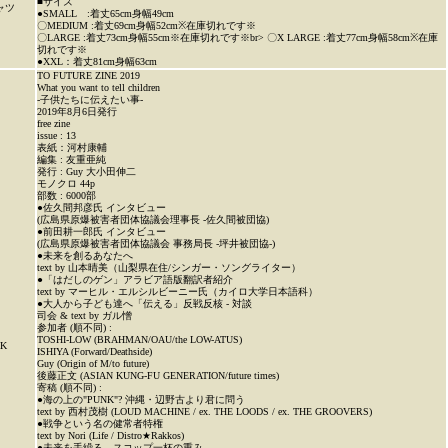
■サイズ
ャツ
●SMALL :着丈65cm身幅49cm
〇MEDIUM :着丈69cm身幅52cm※在庫切れです※
〇LARGE :着丈73cm身幅55cm※在庫切れです※br> 〇X LARGE :着丈77cm身幅58cm※在庫
切れです※
●XXL：着丈81cm身幅63cm
TO FUTURE ZINE 2019
What you want to tell children
-子供たちに伝えたい事-
2019年8月6日発行
free zine
issue : 13
表紙：河村康輔
編集 : 友重亜純
発行 : Guy 大小田伸二
モノクロ 44p
部数 : 6000部
●佐久間邦彦氏 インタビュー
(広島県原爆被害者団体協議会理事長 -佐久間被団協)
●前田耕一郎氏 インタビュー
(広島県原爆被害者団体協議会 事務局長 -坪井被団協-)
●未来を創るあなたへ
text by 山本晴美（山梨県在住/シンガー・ソングライター）
●「はだしのゲン」アラビア語版翻訳者紹介
text by マーヒル・エルシルビーニー氏（カイロ大学日本語科）
●大人から子ども達へ「伝える」反戦反核 - 対談
司会 & text by ガル憎
参加者 (順不同) :
TOSHI-LOW (BRAHMAN/OAU/the LOW-ATUS)
K
ISHIYA (Forward/Deathside)
Guy (Origin of M/to future)
後藤正文 (ASIAN KUNG-FU GENERATION/future times)
寄稿 (順不同) :
●海の上の"PUNK"? 沖縄・辺野古より君に問う
text by 西村茂樹 (LOUD MACHINE / ex. THE LOODS / ex. THE GROOVERS)
●戦争という名の健常者特権
text by Nori (Life / Distro★Rakkos)
●未来を手繰る、スコップ一杯の重み