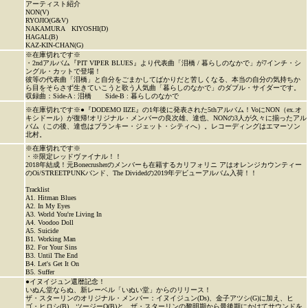
アーティスト紹介
NON(V)
RYOJIO(G&V)
NAKAMURA KIYOSHI(D)
HAGAL(B)
KAZ-KIN-CHAN(G)
※在庫切れです※
・2ndアルバム『PIT VIPER BLUES』より代表曲「泪橋 / 暮らしのなかで」が7インチ・シ
ングル・カットで登場！
彼等の代表曲「泪橋」と自分をごまかしてばかりだと苦しくなる、本当の自分の気持ちか
ら目をそらさず生きていこうと歌う人気曲「暮らしのなかで」のダブル・サイダーです。
収録曲：Side-A : 泪橋 Side-B : 暮らしのなかで
※在庫切れです※●『DODEMO IIZE』の1年後に発表された5thアルバム！VoにNON（ex.オ
キシドール）が復帰!オリジナル・メンバーの良次雄、達也、NONの3人が久々に揃ったアル
バム（この後、達也はブランキー・ジェット・シティへ）。レコーディングはエマーソン
北村。
※在庫切れです※
・※限定レッドヴァイナル！！
2018年結成！元Bonecrusherのメンバーも在籍するカリフォリニ アはオレンジカウンティー
のOi/STREETPUNKバンド、The Dividedの2019年デビューアルバム入荷！！
Tracklist
A1. Hitman Blues
A2. In My Eyes
A3. World You're Living In
A4. Voodoo Doll
A5. Suicide
B1. Working Man
B2. For Your Sins
B3. Until The End
B4. Let's Get It On
B5. Suffer
●イヌイジュン還暦記念！
いぬん堂ならぬ、新レーベル「いぬい堂」からのリリース！
ザ・スターリンのオリジナル・メンバー：イヌイジュン(Ds)、金子アツシ(G)に加え、ヒ
ゴ・ヒロシ(B)、ツージーQ(B)と、ザ・スターリンの黎明期から最後期にかけてサウンドを