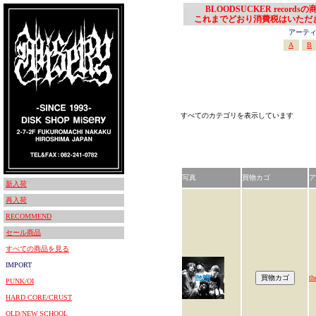
BLOODSUCKER records
これまでどおり消費税はいただ
アーティスト
A
B
すべてのカテゴリを表示しています
写真
買物カゴ
ア
新入荷
再入荷
RECOMMEND
セール商品
すべての商品を見る
IMPORT
t
PUNK/OI
HARD CORE/CRUST
OLD/NEW SCHOOL