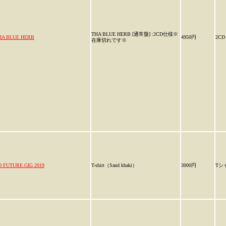
THA BLUE HERB [通常盤] :2CD仕様※
HA BLUE HERB
4950円
2CD
在庫切れです※
O FUTURE GIG 2019
T-shirt（Sand khaki）
3000円
Tシ