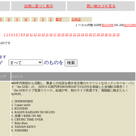
法律に基づく表示
買い物カゴを見る
T
U
V
W
X
Y
Z
数字
日本語
トータル件数:658件
前の20件
181-200
次の20件
1
2
3
4
5
6
7
8
9
10
11
12
13
14
15
16
17
18
19
20
21
22
23
24
25
26
27
28
29
30
31
32
33
s)33です
ます
アが
のものを
ィア
コメント
●80年代初頭から活動し、数多くの伝説を残す名古屋のスリージィなロックンロール・バン
ド「the GOD」の、 2019.9.15高円寺SHOWBOATでのLIVEを収録した全9曲CD発売！！
「the GODライブ音源リリース。結成37年、初のライブ音源です。海賊版に飽きたら！
byNON」
1. DODEMOIIZE
2. I space smile
3. RUOTE99
4. RASEN KAIDANN NO BLUES
5. 赤裸々RIDE ON ME
6. CRYING TIME OVER
7. Bulu Buru
8. TAIWAN KEIYU
9. JOHSHIKI