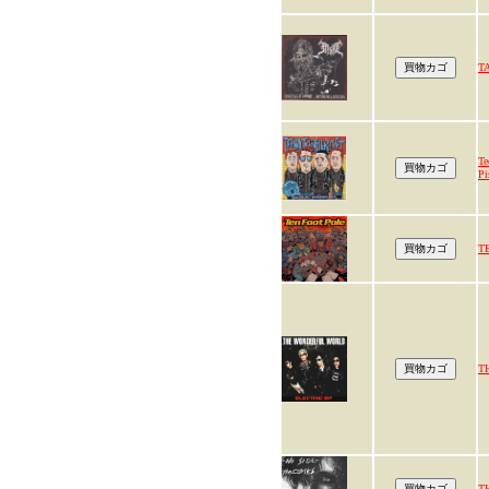
T
Te
Pi
T
T
T