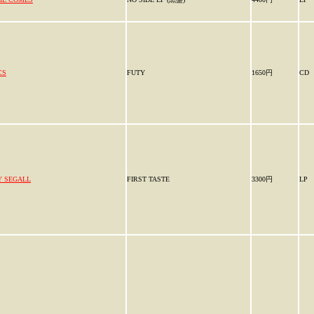
CS
FUTY
1650円
CD
Y SEGALL
FIRST TASTE
3300円
LP