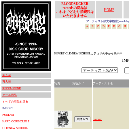
BLOODSUCKER
recordsの商品は
HOME
これまでどおり消費税は
いただきません
アーティスト頭文字検索(serach by In
A
B
C
D
E
F
G
H
IMPORT:OLD/NEW SCHOOLカテゴリの中から表示中
IM
新入荷
再入荷
写真
買物カゴ
アーティスト名
RECOMMEND
セール商品
すべての商品を見る
IMPORT
PUNK/OI
Sarcasm
HARD CORE/CRUST
OLD/NEW SCHOOL