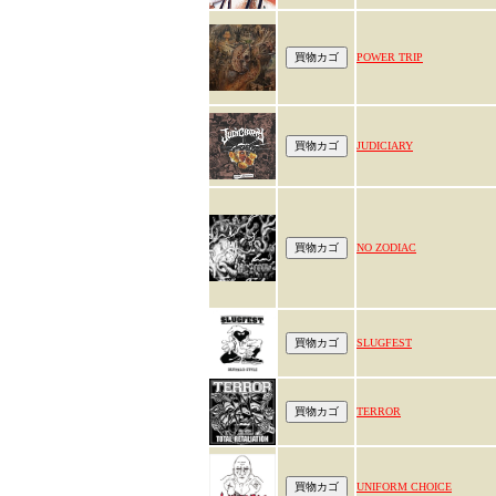
POWER TRIP
JUDICIARY
NO ZODIAC
SLUGFEST
TERROR
UNIFORM CHOICE