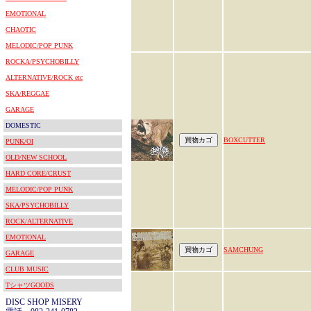
EMOTIONAL
CHAOTIC
MELODIC/POP PUNK
ROCKA/PSYCHOBILLY
ALTERNATIVE/ROCK etc
SKA/REGGAE
GARAGE
DOMESTIC
BOXCUTTER
PUNK/OI
OLD/NEW SCHOOL
HARD CORE/CRUST
MELODIC/POP PUNK
SKA/PSYCHOBILLY
ROCK/ALTERNATIVE
EMOTIONAL
SAMCHUNG
GARAGE
CLUB MUSIC
TシャツGOODS
DISC SHOP MISERY