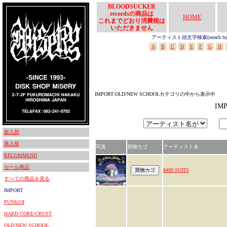
BLOODSUCKER
recordsの商品は
HOME
これまでどおり消費税は
いただきません
アーティスト頭文字検索(serach by In
A
B
C
D
E
F
G
H
IMPORT:OLD/NEW SCHOOLカテゴリの中から表示中
IM
新入荷
再入荷
写真
買物カゴ
アーティスト名
RECOMMEND
セール商品
$400 SUITS
すべての商品を見る
IMPORT
PUNK/OI
HARD CORE/CRUST
OLD/NEW SCHOOL