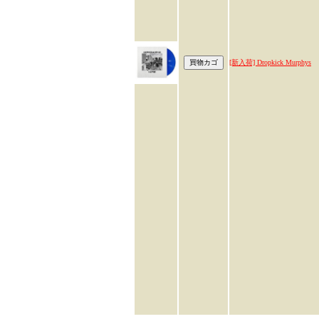
[新入荷] Dropkick Murphys