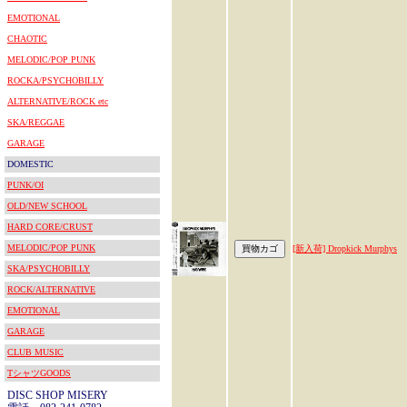
EMOTIONAL
CHAOTIC
MELODIC/POP PUNK
ROCKA/PSYCHOBILLY
ALTERNATIVE/ROCK etc
SKA/REGGAE
GARAGE
DOMESTIC
PUNK/OI
OLD/NEW SCHOOL
HARD CORE/CRUST
MELODIC/POP PUNK
[新入荷] Dropkick Murphys
SKA/PSYCHOBILLY
ROCK/ALTERNATIVE
EMOTIONAL
GARAGE
CLUB MUSIC
TシャツGOODS
DISC SHOP MISERY