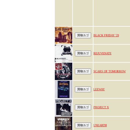
BLACK FRIDAY '29
REJUVENATE
SCARS OF TOMORROW
LEEWAY
PROJECT X
UNEARTH