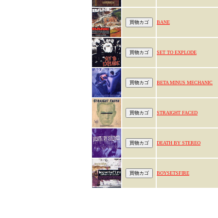
BANE
SET TO EXPLODE
BETA MINUS MECHANIC
STRAIGHT FACED
DEATH BY STEREO
BOYSETSFIRE