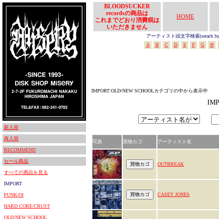
BLOODSUCKER
recordsの商品は
HOME
これまでどおり消費税は
いただきません
アーティスト頭文字検索(serach by In
A
B
C
D
E
F
G
H
IMPORT:OLD/NEW SCHOOLカテゴリの中から表示中
IM
新入荷
再入荷
写真
買物カゴ
アーティスト名
RECOMMEND
セール商品
OUTBREAK
すべての商品を見る
IMPORT
CASEY JONES
PUNK/OI
HARD CORE/CRUST
OLD/NEW SCHOOL