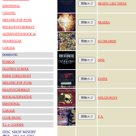
NIGHTS LIKE THESE
EMOTIONAL
CHAOTIC
MELODIC/POP PUNK
NEAERA
ROCKA/PSYCHOBILLY
ALTERNATIVE/ROCK etc
SKA/REGGAE
SLUMLORDS
GARAGE
DOMESTIC
NINE
PUNK/OI
OLD/NEW SCHOOL
HARD CORE/CRUST
IGNITE
MELODIC/POP PUNK
SKA/PSYCHOBILLY
ROCK/ALTERNATIVE
WELCH BOYS
EMOTIONAL
GARAGE
V.A.
CLUB MUSIC
TシャツGOODS
DISC SHOP MISERY